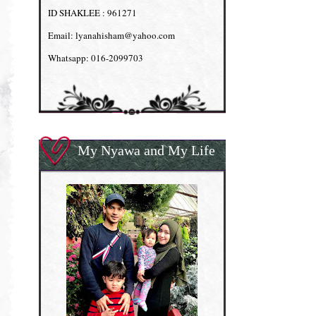
ID SHAKLEE : 961271
Email: lyanahisham@yahoo.com
Whatsapp: 016-2099703
My Nyawa and My Life