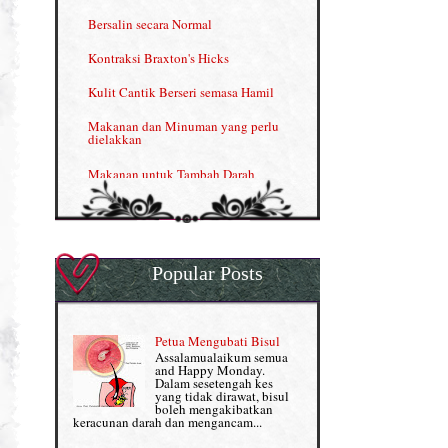
Kelebihan VITAMIN C & E
Bersalin secara Normal
Menjana income dengan Shaklee
Kontraksi Braxton's Hicks
Menjana income dengan Shaklee (II)
Kulit Cantik Berseri semasa Hamil
NUTRIFERON: Immune Booster
Makanan dan Minuman yang perlu
dielakkan
Nutrisi untuk Ikhtiar Hamil
Makanan untuk Tambah Darah
OMEGA GUARD
Masalah HB rendah?
Omega Guard: EPA & DHA for kids
My Story
OSTEMATRIX
Popular Posts
Normal VS Czer
Pantang Larang dalam Pengambilan
Vitamin
Pemakanan Semasa Hamil
Penjagaan Rambut: Prosante Hair Care
Petua Mengubati Bisul
Penyusuan Bayi
Assalamualaikum semua
Persediaan Haji & Umrah
and Happy Monday.
Perkembangan Minda Bayi
Dalam sesetengah kes
yang tidak dirawat, bisul
Review Part 1: Shaklee bagus ke?
boleh mengakibatkan
Supplement untuk Kehamilan
keracunan darah dan mengancam...
Review Part 2: Shaklee's Slimming Set