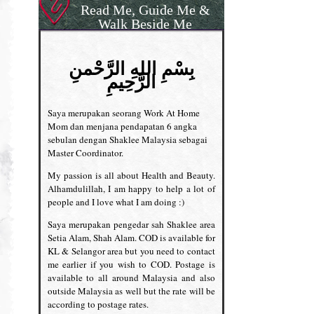
Read Me, Guide Me &
Walk Beside Me
بِسْمِ اللهِ الرَّحْمنِ
الرَّحِيمِ
Saya merupakan seorang Work At Home
Mom dan menjana pendapatan 6 angka
sebulan dengan Shaklee Malaysia sebagai
Master Coordinator.
My passion is all about Health and Beauty.
Alhamdulillah, I am happy to help a lot of
people and I love what I am doing :)
Saya merupakan pengedar sah Shaklee area
Setia Alam, Shah Alam. COD is available for
KL & Selangor area but you need to contact
me earlier if you wish to COD. Postage is
available to all around Malaysia and also
outside Malaysia as well but the rate will be
according to postage rates.