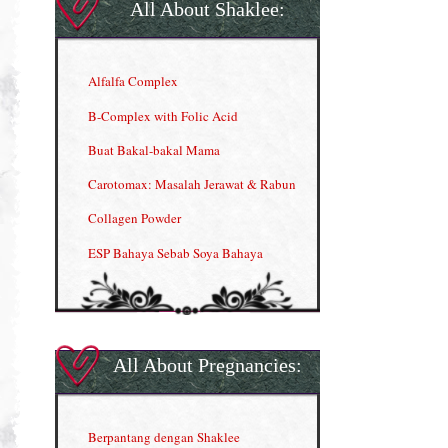
All About Shaklee:
Alfalfa Complex
B-Complex with Folic Acid
Buat Bakal-bakal Mama
Carotomax: Masalah Jerawat & Rabun
Collagen Powder
ESP Bahaya Sebab Soya Bahaya
ESP Produk Shaklee Paling HOT
GLA Complex
Gla Complex (II)
All About Pregnancies:
Herbal Blend the Magic Cream
INFO: Penyakit Buah Pinggang
Berpantang dengan Shaklee