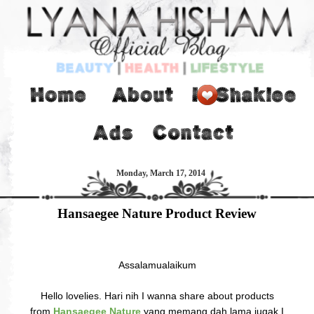
Monday, March 17, 2014
Hansaegee Nature Product Review
Assalamualaikum
Hello lovelies. Hari nih I wanna share about products
from
Hansaegee Nature
yang memang dah lama jugak I