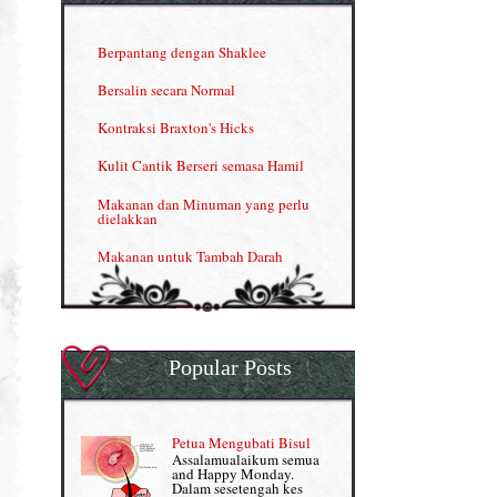
INFO: Penyakit Buah Pinggang
Berpantang dengan Shaklee
Kelebihan VITAMIN C & E
Bersalin secara Normal
Menjana income dengan Shaklee
Kontraksi Braxton's Hicks
Menjana income dengan Shaklee (II)
Kulit Cantik Berseri semasa Hamil
NUTRIFERON: Immune Booster
Makanan dan Minuman yang perlu
dielakkan
Nutrisi untuk Ikhtiar Hamil
Makanan untuk Tambah Darah
OMEGA GUARD
Masalah HB rendah?
Omega Guard: EPA & DHA for kids
My Story
OSTEMATRIX
Popular Posts
Normal VS Czer
Pantang Larang dalam Pengambilan
Vitamin
Pemakanan Semasa Hamil
Penjagaan Rambut: Prosante Hair Care
Petua Mengubati Bisul
Penyusuan Bayi
Assalamualaikum semua
Persediaan Haji & Umrah
and Happy Monday.
Perkembangan Minda Bayi
Dalam sesetengah kes