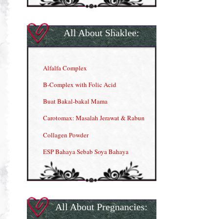
All About Shaklee:
Alfalfa Complex
B-Complex with Folic Acid
Buat Bakal-bakal Mama
Carotomax: Masalah Jerawat & Rabun
Collagen Powder
ESP Bahaya Sebab Soya Bahaya
ESP Produk Shaklee Paling HOT
GLA Complex
Gla Complex (II)
All About Pregnancies:
Herbal Blend the Magic Cream