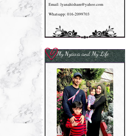
Email: lyanahisham@yahoo.com
Whatsapp: 016-2099703
My Nyawa and My Life