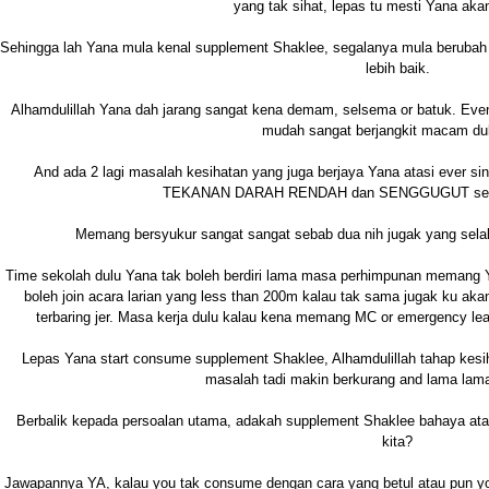
yang tak sihat, lepas tu mesti Yana ak
Sehingga lah Yana mula kenal supplement Shaklee, segalanya mula berubah 
lebih baik.
Alhamdulillah Yana dah jarang sangat kena demam, selsema or batuk. Even a
mudah sangat berjangkit macam dul
And ada 2 lagi masalah kesihatan yang juga berjaya Yana atasi ever s
TEKANAN DARAH RENDAH dan SENGGUGUT setiap 
Memang bersyukur sangat sangat sebab dua nih jugak yang selalu
Time sekolah dulu Yana tak boleh berdiri lama masa perhimpunan memang
boleh join acara larian yang less than 200m kalau tak sama jugak ku a
terbaring jer. Masa kerja dulu kalau kena memang MC or emergency lea
Lepas Yana start consume supplement Shaklee, Alhamdulillah tahap kesi
masalah tadi makin berkurang and lama lama
Berbalik kepada persoalan utama, adakah supplement Shaklee bahaya at
kita?
Jawapannya YA, kalau you tak consume dengan cara yang betul atau pun y