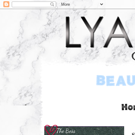
The Boss
S