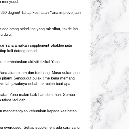
an menyusul.
360 degree! Tahap kesihatan Yana improve jauh
da orang sekeliling yang tak sihat, takde lah
u dulu.
ince Yana amalkan supplement Shaklee iaitu
kali datang period.
 membataskan aktiviti fizikal Yana.
 Yana akan pitam dan tumbang. Masa sukan pun
kan pitam! Senggugut pulak time kena memang
ve lah jawabnya sebab tak boleh buat apa.
hatan Yana makin baik hari demi hari. Semua
 takde lagi dah.
au mendatangkan keburukan kepada kesihatan
ou overdosed. Setiap supplement ada cara yang