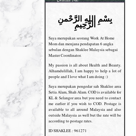
بِسْمِ اللهِ الرَّحْمنِ
الرَّحِيمِ
Saya merupakan seorang Work At Home
Mom dan menjana pendapatan 6 angka
sebulan dengan Shaklee Malaysia sebagai
Master Coordinator.
My passion is all about Health and Beauty.
Alhamdulillah, I am happy to help a lot of
people and I love what I am doing :)
Saya merupakan pengedar sah Shaklee area
Setia Alam, Shah Alam. COD is available for
KL & Selangor area but you need to contact
me earlier if you wish to COD. Postage is
available to all around Malaysia and also
outside Malaysia as well but the rate will be
according to postage rates.
ID SHAKLEE : 961271