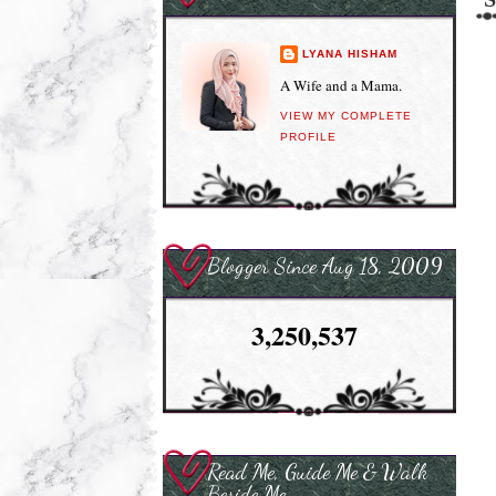
LYANA HISHAM
A Wife and a Mama.
VIEW MY COMPLETE
PROFILE
Blogger Since Aug 18, 2009
3,250,537
Read Me, Guide Me & Walk
Beside Me