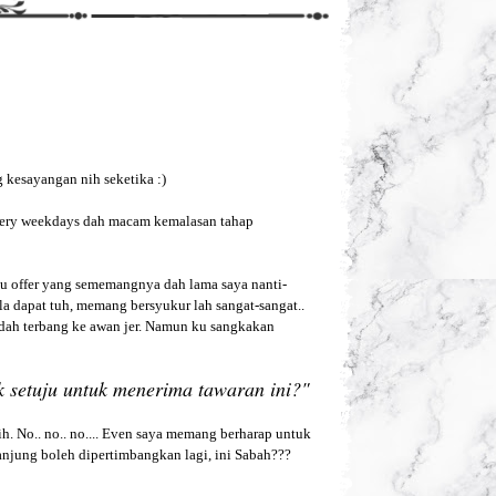
g kesayangan nih seketika :)
Every weekdays dah macam kemalasan tahap
atu offer yang sememangnya dah lama saya nanti-
a dapat tuh, memang bersyukur lah sangat-sangat..
 dah terbang ke awan jer. Namun ku sangkakan
k setuju untuk menerima tawaran ini?"
h. No.. no.. no.... Even saya memang berharap untuk
nanjung boleh dipertimbangkan lagi, ini Sabah???