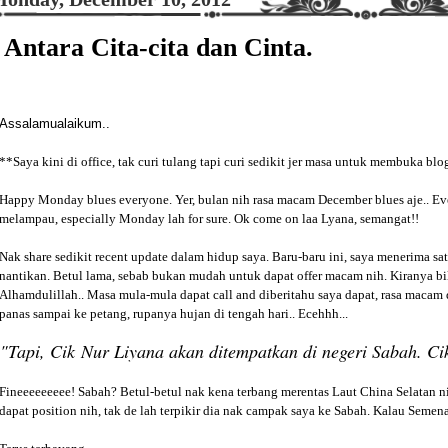
Antara Cita-cita dan Cinta.
Assalamualaikum..
**Saya kini di office, tak curi tulang tapi curi sedikit jer masa untuk membuka blo
Happy Monday blues everyone. Yer, bulan nih rasa macam December blues aje.. 
melampau, especially Monday lah for sure. Ok come on laa Lyana, semangat!!
Nak share sedikit recent update dalam hidup saya. Baru-baru ini, saya menerima s
nantikan. Betul lama, sebab bukan mudah untuk dapat offer macam nih. Kiranya bil
Alhamdulillah.. Masa mula-mula dapat call and diberitahu saya dapat, rasa macam
panas sampai ke petang, rupanya hujan di tengah hari.. Ecehhh...
"Tapi, Cik Nur Liyana akan ditempatkan di negeri Sabah. Ci
Fineeeeeeeee! Sabah? Betul-betul nak kena terbang merentas Laut China Selatan ni
dapat position nih, tak de lah terpikir dia nak campak saya ke Sabah. Kalau Seme