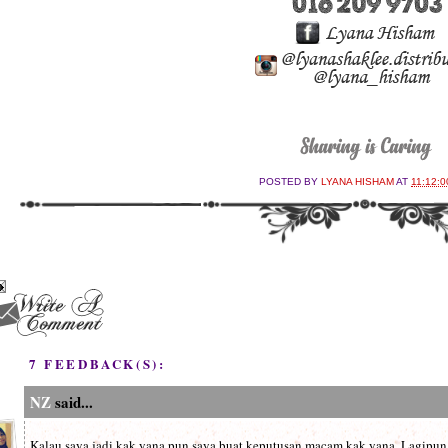
POSTED BY
LYANA HISHAM
AT
11:12:0
7 FEEDBACK(S):
NZ
said...
Kalau saya jadi kak yana pun saya buat keputusan macam kak yana. Lagipun