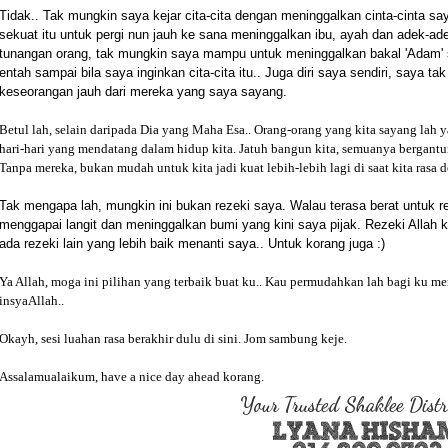
Tidak.. Tak mungkin saya kejar cita-cita dengan meninggalkan cinta-cinta s
sekuat itu untuk pergi nun jauh ke sana meninggalkan ibu, ayah dan adek-a
tunangan orang, tak mungkin saya mampu untuk meninggalkan bakal 'Adam' 
entah sampai bila saya inginkan cita-cita itu.. Juga diri saya sendiri, saya t
keseorangan jauh dari mereka yang saya sayang.
Betul lah, selain daripada Dia yang Maha Esa.. Orang-orang yang kita sayang lah
hari-hari yang mendatang dalam hidup kita. Jatuh bangun kita, semuanya bergantun
Tanpa mereka, bukan mudah untuk kita jadi kuat lebih-lebih lagi di saat kita rasa 
Tak mengapa lah, mungkin ini bukan rezeki saya. Walau terasa berat untuk reje
menggapai langit dan meninggalkan bumi yang kini saya pijak. Rezeki Allah 
ada rezeki lain yang lebih baik menanti saya.. Untuk korang juga :)
Ya Allah, moga ini pilihan yang terbaik buat ku.. Kau permudahkan lah bagi ku men
insyaAllah..
Okayh, sesi luahan rasa berakhir dulu di sini. Jom sambung keje.
Assalamualaikum, have a nice day ahead korang.