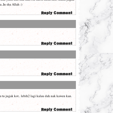
..In sha Allah :)
tu jugak kot.. lebih2 lagi kalau dah nak kawen kan.