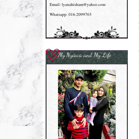
Email: lyanahisham@yahoo.com
Whatsapp: 016-2099703
My Nyawa and My Life