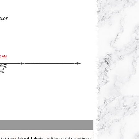
0 AM
 kak yana dah nak kahwin mesti kena ikut suami jugak