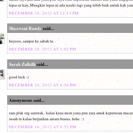
lepas ni kan..Mungkin lepas ni ada rezeki lagi yang lebih baik untuk kak yana
DECEMBER 10, 2012 AT 12:15 PM
Shazwani Ramly
said...
huyooo, sampai ke sabah tu.
DECEMBER 10, 2012 AT 3:02 PM
Sarah Zulkifli
said...
good luck :)
DECEMBER 10, 2012 AT 4:56 PM
Anonymous said...
zara plak org sarawak.. kalau kena mcm yana pun zara amek keputusan macam 
susah tu kalau berjauhan antara benua. hehe. :)
DECEMBER 10, 2012 AT 9:52 PM