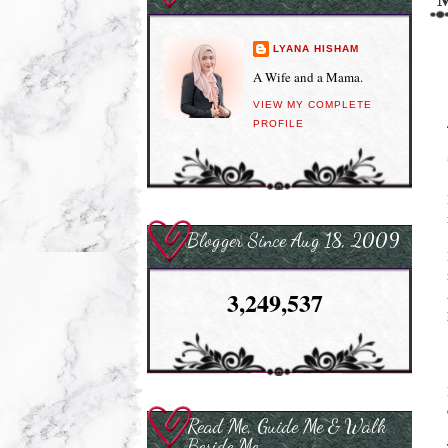
LYANA HISHAM
A Wife and a Mama.
VIEW MY COMPLETE
PROFILE
Blogger Since Aug 18, 2009
3,249,537
Read Me, Guide Me & Walk
Beside Me