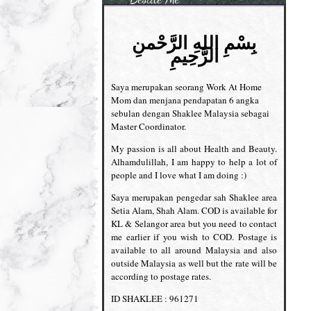
بِسْمِ اللهِ الرَّحْمنِ
الرَّحِيمِ
Saya merupakan seorang Work At Home
Mom dan menjana pendapatan 6 angka
sebulan dengan Shaklee Malaysia sebagai
Master Coordinator.
My passion is all about Health and Beauty.
Alhamdulillah, I am happy to help a lot of
people and I love what I am doing :)
Saya merupakan pengedar sah Shaklee area
Setia Alam, Shah Alam. COD is available for
KL & Selangor area but you need to contact
me earlier if you wish to COD. Postage is
available to all around Malaysia and also
outside Malaysia as well but the rate will be
according to postage rates.
ID SHAKLEE : 961271