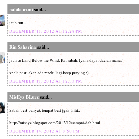
nabila azmi
said...
jauh tuu...
DECEMBER 11, 2012 AT 12:28 PM
Rin Saharina
said...
jauh tu Land Below the Wind. Kat sabah, lyana dapat daerah mana?
xpela,pasti akan ada rezeki lagi.keep praying :)
DECEMBER 11, 2012 AT 12:33 PM
MisEyz BLurz
said...
Sabah best!banyak tempat best jgak..hihi..
http://miseyz.blogspot.com/2012/12/sampai-dah.html
DECEMBER 14, 2012 AT 8:50 PM