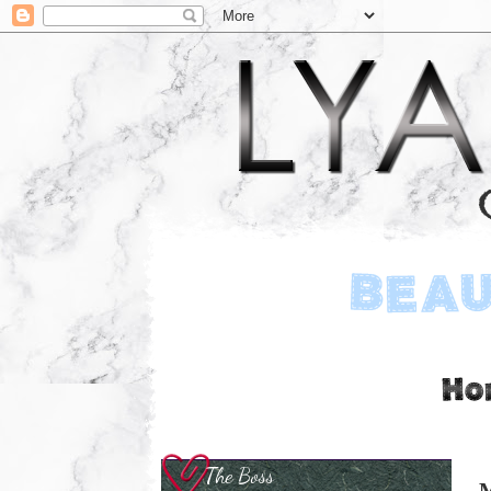
The Boss
M