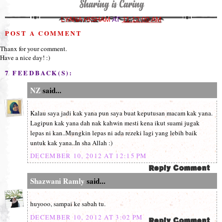
LYANA HISHAM
AT
11:12:00 AM
POST A COMMENT
Thanx for your comment.
Have a nice day! :)
7 FEEDBACK(S):
NZ
said...
Kalau saya jadi kak yana pun saya buat keputusan macam kak yana.
Lagipun kak yana dah nak kahwin mesti kena ikut suami jugak
lepas ni kan..Mungkin lepas ni ada rezeki lagi yang lebih baik
untuk kak yana..In sha Allah :)
DECEMBER 10, 2012 AT 12:15 PM
Shazwani Ramly
said...
huyooo, sampai ke sabah tu.
DECEMBER 10, 2012 AT 3:02 PM