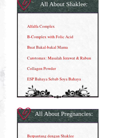
All About Shaklee:
Alfalfa Complex
B-Complex with Folic Acid
Buat Bakal-bakal Mama
Carotomax: Masalah Jerawat & Rabun
Collagen Powder
ESP Bahaya Sebab Soya Bahaya
ESP Produk Shaklee Paling HOT
GLA Complex
Gla Complex (II)
All About Pregnancies:
Herbal Blend the Magic Cream
INFO: Penyakit Buah Pinggang
Berpantang dengan Shaklee