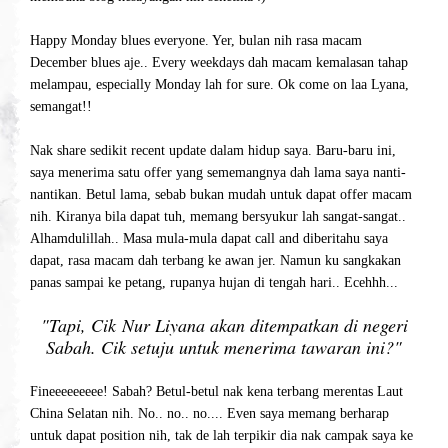
Happy Monday blues everyone. Yer, bulan nih rasa macam
December blues aje.. Every weekdays dah macam kemalasan tahap
melampau, especially Monday lah for sure. Ok come on laa Lyana,
semangat!!
Nak share sedikit recent update dalam hidup saya. Baru-baru ini,
saya menerima satu offer yang sememangnya dah lama saya nanti-
nantikan. Betul lama, sebab bukan mudah untuk dapat offer macam
nih. Kiranya bila dapat tuh, memang bersyukur lah sangat-sangat..
Alhamdulillah.. Masa mula-mula dapat call and diberitahu saya
dapat, rasa macam dah terbang ke awan jer. Namun ku sangkakan
panas sampai ke petang, rupanya hujan di tengah hari.. Ecehhh...
"Tapi, Cik Nur Liyana akan ditempatkan di negeri
Sabah. Cik setuju untuk menerima tawaran ini?"
Fineeeeeeeee! Sabah? Betul-betul nak kena terbang merentas Laut
China Selatan nih. No.. no.. no.... Even saya memang berharap
untuk dapat position nih, tak de lah terpikir dia nak campak saya ke