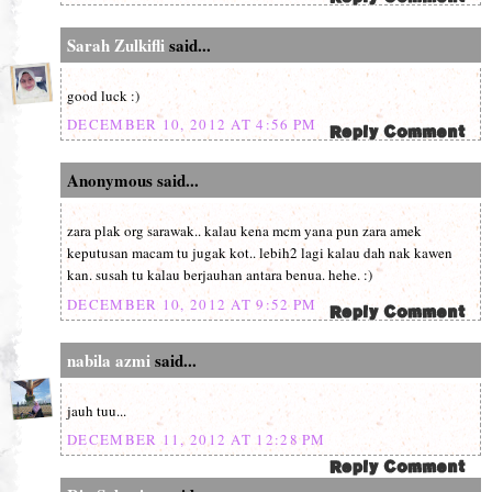
Sarah Zulkifli
said...
good luck :)
DECEMBER 10, 2012 AT 4:56 PM
Anonymous said...
zara plak org sarawak.. kalau kena mcm yana pun zara amek
keputusan macam tu jugak kot.. lebih2 lagi kalau dah nak kawen
kan. susah tu kalau berjauhan antara benua. hehe. :)
DECEMBER 10, 2012 AT 9:52 PM
nabila azmi
said...
jauh tuu...
DECEMBER 11, 2012 AT 12:28 PM