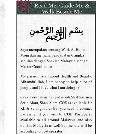
Read Me, Guide Me &
Walk Beside Me
بِسْمِ اللهِ الرَّحْمنِ
الرَّحِيمِ
Saya merupakan seorang Work At Home
Mom dan menjana pendapatan 6 angka
sebulan dengan Shaklee Malaysia sebagai
Master Coordinator.
My passion is all about Health and Beauty.
Alhamdulillah, I am happy to help a lot of
people and I love what I am doing :)
Saya merupakan pengedar sah Shaklee area
Setia Alam, Shah Alam. COD is available for
KL & Selangor area but you need to contact
me earlier if you wish to COD. Postage is
available to all around Malaysia and also
outside Malaysia as well but the rate will be
according to postage rates.