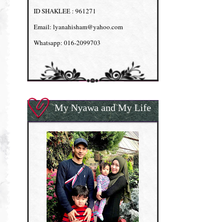
ID SHAKLEE : 961271
Email: lyanahisham@yahoo.com
Whatsapp: 016-2099703
My Nyawa and My Life