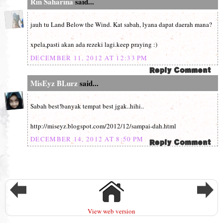
Rin Saharina
said...
jauh tu Land Below the Wind. Kat sabah, lyana dapat daerah mana?
xpela,pasti akan ada rezeki lagi.keep praying :)
DECEMBER 11, 2012 AT 12:33 PM
MisEyz BLurz
said...
Sabah best!banyak tempat best jgak..hihi..
http://miseyz.blogspot.com/2012/12/sampai-dah.html
DECEMBER 14, 2012 AT 8:50 PM
View web version