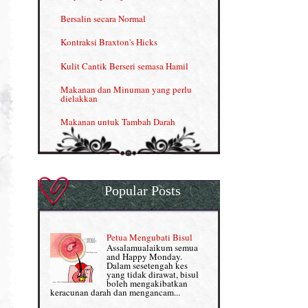
Kelebihan VITAMIN C & E
Bersalin secara Normal
Menjana income dengan Shaklee
Kontraksi Braxton's Hicks
Menjana income dengan Shaklee (II)
Kulit Cantik Berseri semasa Hamil
NUTRIFERON: Immune Booster
Makanan dan Minuman yang perlu
dielakkan
Nutrisi untuk Ikhtiar Hamil
Makanan untuk Tambah Darah
OMEGA GUARD
Masalah HB rendah?
Omega Guard: EPA & DHA for kids
My Story
OSTEMATRIX
Popular Posts
Normal VS Czer
Pantang Larang dalam Pengambilan
Vitamin
Pemakanan Semasa Hamil
Penjagaan Rambut: Prosante Hair Care
Petua Mengubati Bisul
Penyusuan Bayi
Assalamualaikum semua
Persediaan Haji & Umrah
and Happy Monday.
Perkembangan Minda Bayi
Dalam sesetengah kes
yang tidak dirawat, bisul
Review Part 1: Shaklee bagus ke?
boleh mengakibatkan
Supplement untuk Kehamilan
keracunan darah dan mengancam...
Review Part 2: Shaklee's Slimming Set