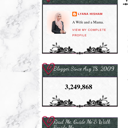
LYANA HISHAM
A Wife and a Mama.
VIEW MY COMPLETE
PROFILE
Blogger Since Aug 18, 2009
3,249,868
Read Me, Guide Me & Walk
Beside Me