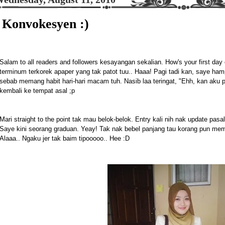
Konvokesyen :)
Salam to all readers and followers kesayangan sekalian. How's your first da
terminum terkorek apaper yang tak patot tuu.. Haaa! Pagi tadi kan, saye hampi
sebab memang habit hari-hari macam tuh. Nasib laa teringat, "Ehh, kan aku p
kembali ke tempat asal ;p
Mari straight to the point tak mau belok-belok. Entry kali nih nak update pa
Saye kini seorang graduan. Yeay! Tak nak bebel panjang tau korang pun me
Alaaa.. Ngaku jer tak baim tipooooo.. Hee :D