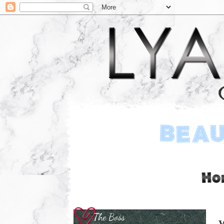
The Boss
W