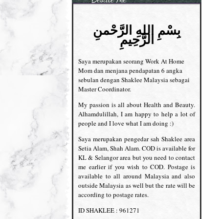
بِسْمِ اللهِ الرَّحْمنِ
الرَّحِيمِ
Saya merupakan seorang Work At Home
Mom dan menjana pendapatan 6 angka
sebulan dengan Shaklee Malaysia sebagai
Master Coordinator.
My passion is all about Health and Beauty.
Alhamdulillah, I am happy to help a lot of
people and I love what I am doing :)
Saya merupakan pengedar sah Shaklee area
Setia Alam, Shah Alam. COD is available for
KL & Selangor area but you need to contact
me earlier if you wish to COD. Postage is
available to all around Malaysia and also
outside Malaysia as well but the rate will be
according to postage rates.
ID SHAKLEE : 961271