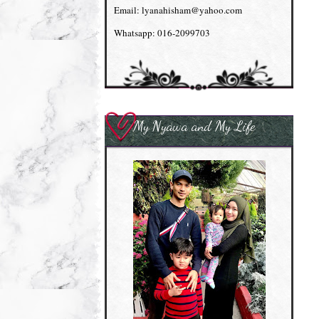
Email: lyanahisham@yahoo.com
Whatsapp: 016-2099703
My Nyawa and My Life