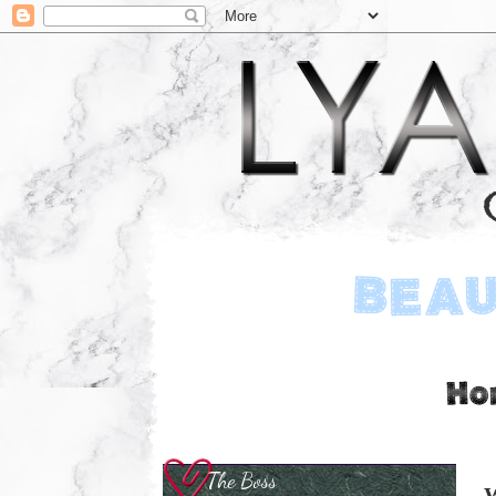
The Boss
W