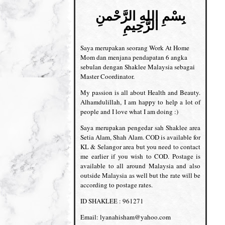
بِسْمِ اللهِ الرَّحْمنِ
الرَّحِيمِ
Saya merupakan seorang Work At Home
Mom dan menjana pendapatan 6 angka
sebulan dengan Shaklee Malaysia sebagai
Master Coordinator.
My passion is all about Health and Beauty.
Alhamdulillah, I am happy to help a lot of
people and I love what I am doing :)
Saya merupakan pengedar sah Shaklee area
Setia Alam, Shah Alam. COD is available for
KL & Selangor area but you need to contact
me earlier if you wish to COD. Postage is
available to all around Malaysia and also
outside Malaysia as well but the rate will be
according to postage rates.
ID SHAKLEE : 961271
Email: lyanahisham@yahoo.com