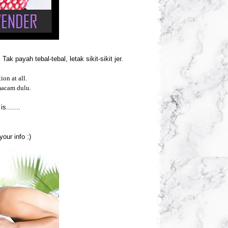
.
k payah tebal-tebal, letak sikit-sikit jer.
on at all.
 macam dulu.
s.......
your info :)