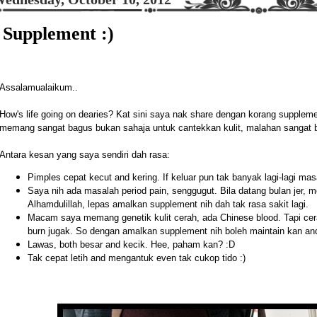
Supplement :)
Assalamualaikum..
How's life going on dearies? Kat sini saya nak share dengan korang suppleme
memang sangat bagus bukan sahaja untuk cantekkan kulit, malahan sangat b
Antara kesan yang saya sendiri dah rasa:
Pimples cepat kecut and kering. If keluar pun tak banyak lagi-lagi masa 
Saya nih ada masalah period pain, senggugut. Bila datang bulan jer, me
Alhamdulillah, lepas amalkan supplement nih dah tak rasa sakit lagi.
Macam saya memang genetik kulit cerah, ada Chinese blood. Tapi c
burn jugak. So dengan amalkan supplement nih boleh maintain kan and
Lawas, both besar and kecik. Hee, paham kan? :D
Tak cepat letih and mengantuk even tak cukop tido :)