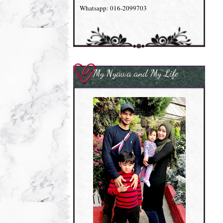
Whatsapp: 016-2099703
My Nyawa and My Life