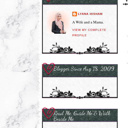
LYANA HISHAM
A Wife and a Mama.
VIEW MY COMPLETE
PROFILE
Blogger Since Aug 18, 2009
Read Me, Guide Me & Walk
Beside Me