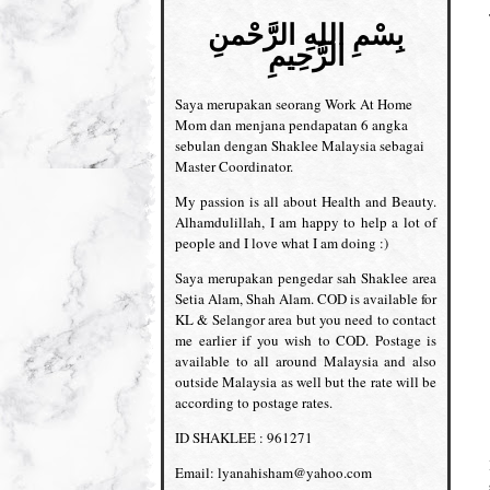
بِسْمِ اللهِ الرَّحْمنِ
الرَّحِيمِ
Saya merupakan seorang Work At Home
Mom dan menjana pendapatan 6 angka
sebulan dengan Shaklee Malaysia sebagai
Master Coordinator.
My passion is all about Health and Beauty.
Alhamdulillah, I am happy to help a lot of
people and I love what I am doing :)
Saya merupakan pengedar sah Shaklee area
Setia Alam, Shah Alam. COD is available for
KL & Selangor area but you need to contact
me earlier if you wish to COD. Postage is
available to all around Malaysia and also
outside Malaysia as well but the rate will be
according to postage rates.
ID SHAKLEE : 961271
Email: lyanahisham@yahoo.com