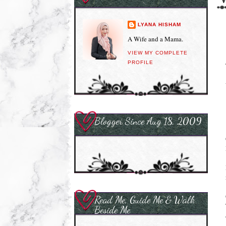
LYANA HISHAM
A Wife and a Mama.
VIEW MY COMPLETE
PROFILE
Blogger Since Aug 18, 2009
Read Me, Guide Me & Walk
Beside Me