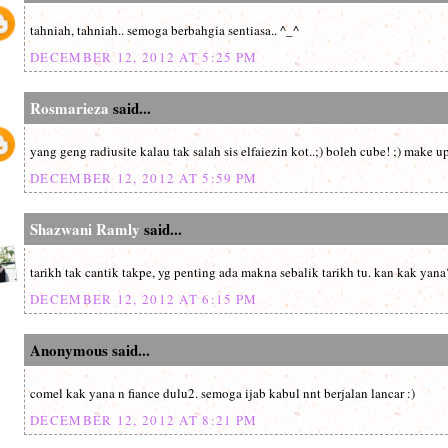
tahniah, tahniah.. semoga berbahgia sentiasa.. ^_^
DECEMBER 12, 2012 AT 5:25 PM
Rosmarieza
said...
yang geng radiusite kalau tak salah sis elfaiezin kot..;) boleh cube! ;) make 
DECEMBER 12, 2012 AT 5:59 PM
Shazwani Ramly
said...
tarikh tak cantik takpe, yg penting ada makna sebalik tarikh tu. kan kak yana?
DECEMBER 12, 2012 AT 6:15 PM
Anonymous said...
comel kak yana n fiance dulu2. semoga ijab kabul nnt berjalan lancar :)
DECEMBER 12, 2012 AT 8:21 PM