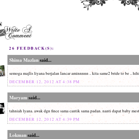
26 FEEDBACK(S):
Shima Mazlan
said...
semoga majlis liyana berjalan lancar aminnnnn .. kita same2 bride to be .. hihi
DECEMBER 12, 2012 AT 4:38 PM
Maryam
said...
tahniah lyana. awak dgn fince sama cantik sama padan. nanti dapat baby mesti
DECEMBER 12, 2012 AT 4:39 PM
Lokman
said...