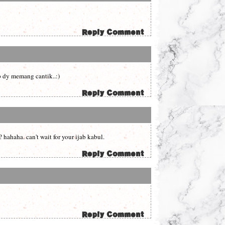
up dy memang cantik..:)
 hahaha. can't wait for your ijab kabul.