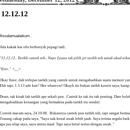
12.12.12
Assalamualaikum..
Ada kakak kat ofis berbunyik pepagi tadi..
"12.12.12.. Tarikh cantek nih.. Nape Lyana tak pilih jer tarikh nih untuk akad nik
"Errr.."
>__<
Okay finee, dah terlepas tarikh yang cantek untuk mengabadikan suatu memori ya
Ehh tapi, 1.3.13 ade kan? Hee whatever! Okayh itu bukan tarikh kawen saya, hara
Dears, tak kisah lah tarikh ape sekali pun.. Cantek ke tak itu tak penting. Date bo
mengabadikan kenangan yang bermakna pada tarikh itu sendiri.
Contoh macam saya, 24.10.06. Bukannya cantek pun tarikh nih, tapi sangat berma
Tunang cakap pada saya, "Saya nak kenal awak lebih jauh. Saya terima segala baik
apa jua silap saya, saya minta maaf. Tapi saya betul serius dengan awak.."