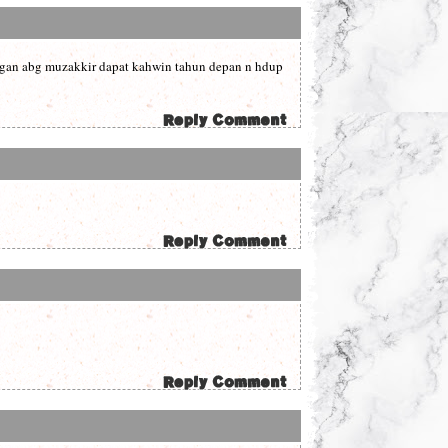
 ngan abg muzakkir dapat kahwin tahun depan n hdup