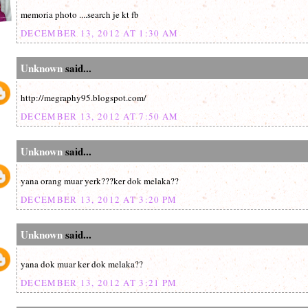
memoria photo ....search je kt fb
DECEMBER 13, 2012 AT 1:30 AM
Unknown
said...
http://megraphy95.blogspot.com/
DECEMBER 13, 2012 AT 7:50 AM
Unknown
said...
yana orang muar yerk???ker dok melaka??
DECEMBER 13, 2012 AT 3:20 PM
Unknown
said...
yana dok muar ker dok melaka??
DECEMBER 13, 2012 AT 3:21 PM