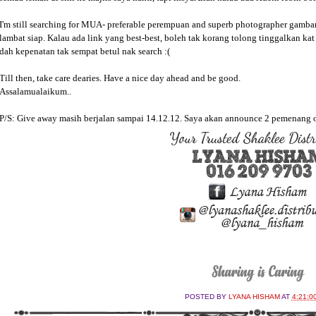
I'm still searching for MUA- preferable perempuan and superb photographer gamb
lambat siap. Kalau ada link yang best-best, boleh tak korang tolong tinggalkan ka
dah kepenatan tak sempat betul nak search :(
Till then, take care dearies. Have a nice day ahead and be good.
Assalamualaikum..
P/S: Give away masih berjalan sampai 14.12.12. Saya akan announce 2 pemenang on
POSTED BY
LYANA HISHAM
AT
4:21:0