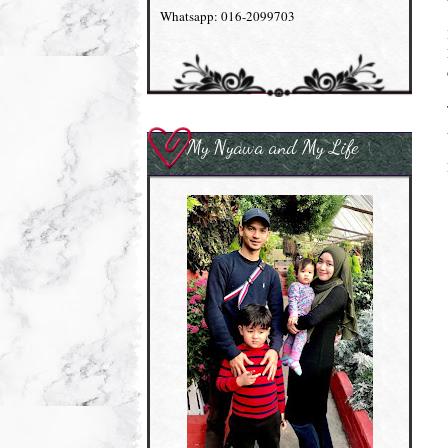
Whatsapp: 016-2099703
My Nyawa and My Life