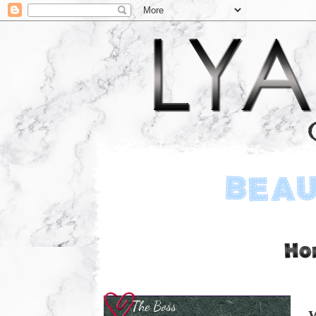
The Boss
W