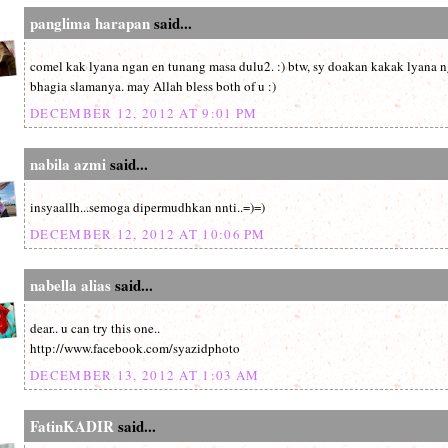
panglima harapan
said...
comel kak lyana ngan en tunang masa dulu2. :) btw, sy doakan kakak lyana
bhagia slamanya. may Allah bless both of u :)
DECEMBER 12, 2012 AT 9:01 PM
nabila azmi
said...
insyaallh...semoga dipermudhkan nnti..=)=)
DECEMBER 12, 2012 AT 10:06 PM
nabella alias
said...
dear.. u can try this one..
http://www.facebook.com/syazidphoto
DECEMBER 13, 2012 AT 1:03 AM
FatinKADIR
said...