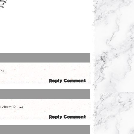
hi ..
 chumil2 ...=)