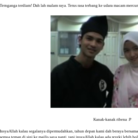
Ternganga terdiam! Dah lah malam raya. Terus rasa terbang ke udara macam mercun
Kanak-kanak ribena :P
InsyaAllah kalau segalanya dipermudahkan, tahun depan kami dah beraya bersam
semua teman di sini ke majlis saya nanti, tapi insyaAllah kalau ada rezeki lebih bole