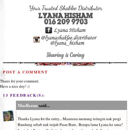
LYANA HISHAM
AT
3:15:00 PM
POST A COMMENT
Thanx for your comment.
Have a nice day! :)
13 FEEDBACK(S):
MasReena
said...
Thanks Lyana for the entry... Masreena memang teringin nak pergi
Bandung sebab nak terjah Pasar Baru.. Berapa lama Lyana ke sana?