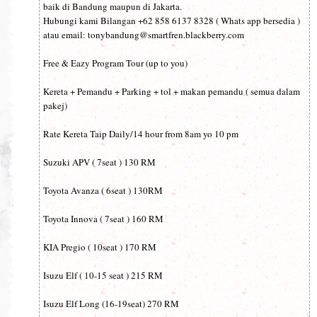
baik di Bandung maupun di Jakarta.
Hubungi kami Bilangan +62 858 6137 8328 ( Whats app bersedia )
atau email: tonybandung@smartfren.blackberry.com
Free & Eazy Program Tour (up to you)
Kereta + Pemandu + Parking + tol + makan pemandu ( semua dalam
pakej)
Rate Kereta Taip Daily/14 hour from 8am yo 10 pm
Suzuki APV ( 7seat ) 130 RM
Toyota Avanza ( 6seat ) 130RM
Toyota Innova ( 7seat ) 160 RM
KIA Pregio ( 10seat ) 170 RM
Isuzu Elf ( 10-15 seat ) 215 RM
Isuzu Elf Long (16-19seat) 270 RM