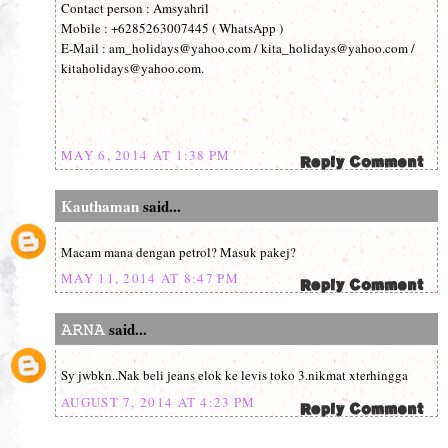
Contact person : Amsyahril
Mobile : +6285263007445 ( WhatsApp )
E-Mail : am_holidays@yahoo.com / kita_holidays@yahoo.com /
kitaholidays@yahoo.com.
MAY 6, 2014 AT 1:38 PM
Kauthaman
said...
Macam mana dengan petrol? Masuk pakej?
MAY 11, 2014 AT 8:47 PM
𝙰𝚁𝙽𝙰
said...
Sy jwbkn..Nak beli jeans elok ke levis toko 3.nikmat xterhingga
AUGUST 7, 2014 AT 4:23 PM