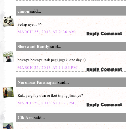
cimon
said...
Sedap nye.... ^^
MARCH 25, 2013 AT 2:36 AM
Shazwani Ramly
said...
bestnya bestnya. nak pegi jugak. one day :')
MARCH 25, 2013 AT 11:56 PM
Nurulissa Faranajwa
said...
Kak, pergi by own or ikut trip lg jimat ye?
MARCH 29, 2013 AT 1:31 PM
Cik Ara
said...