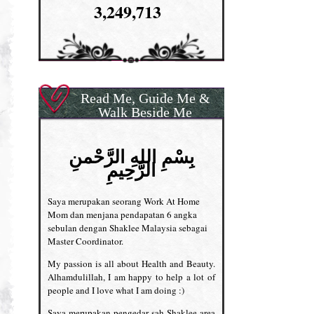
3,249,713
Read Me, Guide Me &
Walk Beside Me
بِسْمِ اللهِ الرَّحْمنِ
الرَّحِيمِ
Saya merupakan seorang Work At Home
Mom dan menjana pendapatan 6 angka
sebulan dengan Shaklee Malaysia sebagai
Master Coordinator.
My passion is all about Health and Beauty.
Alhamdulillah, I am happy to help a lot of
people and I love what I am doing :)
Saya merupakan pengedar sah Shaklee area