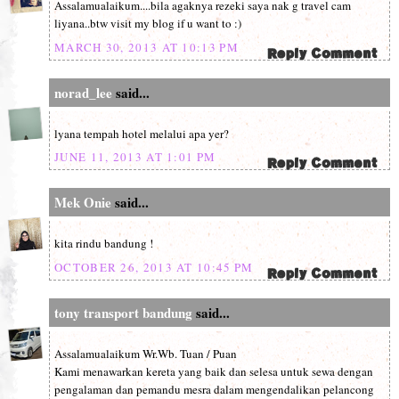
Assalamualaikum....bila agaknya rezeki saya nak g travel cam
liyana..btw visit my blog if u want to :)
MARCH 30, 2013 AT 10:13 PM
norad_lee
said...
lyana tempah hotel melalui apa yer?
JUNE 11, 2013 AT 1:01 PM
Mek Onie
said...
kita rindu bandung !
OCTOBER 26, 2013 AT 10:45 PM
tony transport bandung
said...
Assalamualaikum Wr.Wb. Tuan / Puan
Kami menawarkan kereta yang baik dan selesa untuk sewa dengan
pengalaman dan pemandu mesra dalam mengendalikan pelancong