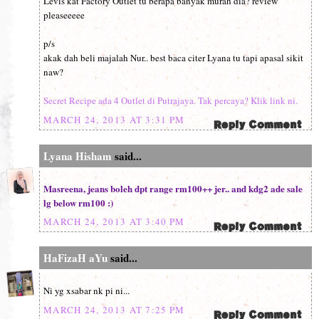
Levis kat Factory Outlet tu berapa banyak murah dia? review
pleaseeeee
p/s
akak dah beli majalah Nur.. best baca citer Lyana tu tapi apasal sikit
naw?
Secret Recipe ada 4 Outlet di Putrajaya. Tak percaya? Klik link ni.
MARCH 24, 2013 AT 3:31 PM
Lyana Hisham
said...
Masreena, jeans boleh dpt range rm100++ jer.. and kdg2 ade sale
lg below rm100 :)
MARCH 24, 2013 AT 3:40 PM
HaFizaH aYu
said...
Ni yg xsabar nk pi ni...
MARCH 24, 2013 AT 7:25 PM