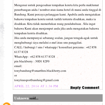
Mengenai untuk pengesahan tempahan kereta kita perlu maklumat
penerbangan anda / nombor atau nama hotel di mana anda tinggal di
Bandung. Kami percaya pelanggan kami. Apabila anda mengatakan
bahawa tempahan kereta untuk tarikh tertentu disahkan, maka ia
disahkan. Kita tidak memerlukan wang pendahuluan . Sila ingat
bahawa Kami akan menjemput anda jika anda mengatakan bahawa
tempahan kereta disahkan.
Jika anda mempunyai sebarang soalan, jangan teragak-agak untuk
menghubungi saya melalui e-mel atau sms panggilan.
CALL / hubungi / sms / whatsapp / konsultasi percuma : +62 858
6137 8328
WhatsApp : +62 858 6137 8328
pin blackberry : 30D1 82F0
email:
tonybandung@smartfren.blackberry.com
or
tonytransportbandung@gmail.com
APRIL 22, 2014 AT 1:36 PM
Unknown
said...