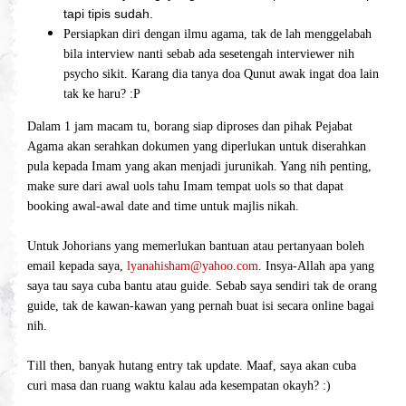
tapi tipis sudah.
Persiapkan diri dengan ilmu agama, tak de lah menggelabah
bila interview nanti sebab ada sesetengah interviewer nih
psycho sikit. Karang dia tanya doa Qunut awak ingat doa lain
tak ke haru? :P
Dalam 1 jam macam tu, borang siap diproses dan pihak Pejabat
Agama akan serahkan dokumen yang diperlukan untuk diserahkan
pula kepada Imam yang akan menjadi jurunikah. Yang nih penting,
make sure dari awal uols tahu Imam tempat uols so that dapat
booking awal-awal date and time untuk majlis nikah.
Untuk Johorians yang memerlukan bantuan atau pertanyaan boleh
email kepada saya,
lyanahisham@yahoo.com
. Insya-Allah apa yang
saya tau saya cuba bantu atau guide. Sebab saya sendiri tak de orang
guide, tak de kawan-kawan yang pernah buat isi secara online bagai
nih.
Till then, banyak hutang entry tak update. Maaf, saya akan cuba
curi masa dan ruang waktu kalau ada kesempatan okayh? :)