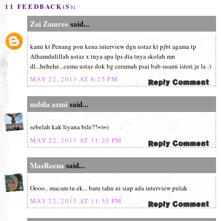
11 FEEDBACK(S):
Zai Zamree
said...
kami kt Penang pon kena interview dgn ustaz kt pjbt agama tp
Alhamdulillah ustaz x tnya apa lps dia tnya skolah mn
dl...hehehe...cuma ustaz dok bg ceramah psai bab suami isteri je la :)
MAY 22, 2013 AT 8:25 PM
nabila azmi
said...
sebelah kak liyana bile??=)=)
MAY 22, 2013 AT 11:20 PM
MasReena
said...
Oooo.. macam tu ek... baru tahu ni siap ada interview pulak
MAY 22, 2013 AT 11:55 PM