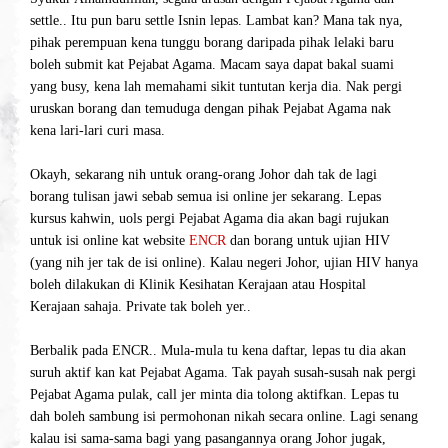
settle.. Itu pun baru settle Isnin lepas. Lambat kan? Mana tak nya,
pihak perempuan kena tunggu borang daripada pihak lelaki baru
boleh submit kat Pejabat Agama. Macam saya dapat bakal suami
yang busy, kena lah memahami sikit tuntutan kerja dia. Nak pergi
uruskan borang dan temuduga dengan pihak Pejabat Agama nak
kena lari-lari curi masa.
Okayh, sekarang nih untuk orang-orang Johor dah tak de lagi
borang tulisan jawi sebab semua isi online jer sekarang. Lepas
kursus kahwin, uols pergi Pejabat Agama dia akan bagi rujukan
untuk isi online kat website
ENCR
dan borang untuk ujian HIV
(yang nih jer tak de isi online). Kalau negeri Johor, ujian HIV hanya
boleh dilakukan di Klinik Kesihatan Kerajaan atau Hospital
Kerajaan sahaja. Private tak boleh yer..
Berbalik pada ENCR.. Mula-mula tu kena daftar, lepas tu dia akan
suruh aktif kan kat Pejabat Agama. Tak payah susah-susah nak pergi
Pejabat Agama pulak, call jer minta dia tolong aktifkan. Lepas tu
dah boleh sambung isi permohonan nikah secara online. Lagi senang
kalau isi sama-sama bagi yang pasangannya orang Johor jugak,