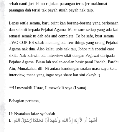
sebab nanti just isi no rujukan pasangan terus jer maklumat
pasangan dah terisi tak payah susah payah nak taip.
Lepas settle semua, baru print kan borang-borang yang berkenaan
dan submit kepada Pejabat Agama. Make sure setiap yang ada kat
senarai semak tu dah ada and complete. To be safe, buat semua
TWO COPIES sebab memang ada few things yang orang Pejabat
Agama nak dua. Also kalau uols nak tau, Johor nih special case
sikit.. Nak kahwin ada interview sikit dengan Pegawai daripada
Pejabat Agama. Biasa lah soalan-soalan basic pasal Ibadah, Fardhu
Ain, Munakahat, dll. Ni antara kandungan soalan masa saya kena
interview, mana yang ingat saya share kat sini okayh :)
**U mewakili Ustaz, L mewakili saya (Lyana)
Bahagian pertama,
U: Nyatakan lafaz syahadah.
L:
أَشْهَدُ أَن لاََّ إِلَهَ إِلاَّ الله وَأَشْهَدُ أَنَّ مُحَمَّدًا رَّسُوْلُ اللهِ