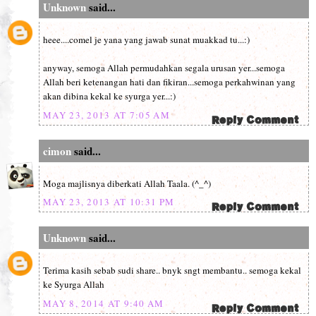
Unknown
said...
heee....comel je yana yang jawab sunat muakkad tu...:)
anyway, semoga Allah permudahkan segala urusan yer...semoga
Allah beri ketenangan hati dan fikiran...semoga perkahwinan yang
akan dibina kekal ke syurga yer...:)
MAY 23, 2013 AT 7:05 AM
cimon
said...
Moga majlisnya diberkati Allah Taala. (^_^)
MAY 23, 2013 AT 10:31 PM
Unknown
said...
Terima kasih sebab sudi share.. bnyk sngt membantu.. semoga kekal
ke Syurga Allah
MAY 8, 2014 AT 9:40 AM