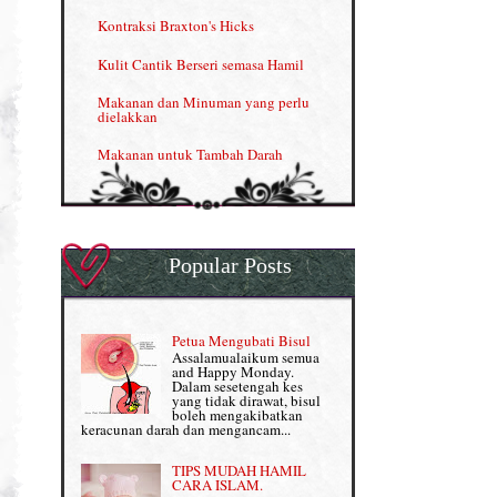
Menjana income dengan Shaklee
Kontraksi Braxton's Hicks
Menjana income dengan Shaklee (II)
Kulit Cantik Berseri semasa Hamil
NUTRIFERON: Immune Booster
Makanan dan Minuman yang perlu
dielakkan
Nutrisi untuk Ikhtiar Hamil
Makanan untuk Tambah Darah
OMEGA GUARD
Masalah HB rendah?
Omega Guard: EPA & DHA for kids
My Story
OSTEMATRIX
Popular Posts
Normal VS Czer
Pantang Larang dalam Pengambilan
Vitamin
Pemakanan Semasa Hamil
Penjagaan Rambut: Prosante Hair Care
Petua Mengubati Bisul
Penyusuan Bayi
Assalamualaikum semua
Persediaan Haji & Umrah
and Happy Monday.
Perkembangan Minda Bayi
Dalam sesetengah kes
yang tidak dirawat, bisul
Review Part 1: Shaklee bagus ke?
boleh mengakibatkan
Supplement untuk Kehamilan
keracunan darah dan mengancam...
Review Part 2: Shaklee's Slimming Set
TIPS MUDAH HAMIL
Review Part 3: Shaklee's Beauty Set
CARA ISLAM.