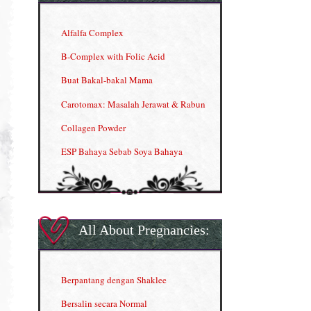
Alfalfa Complex
B-Complex with Folic Acid
Buat Bakal-bakal Mama
Carotomax: Masalah Jerawat & Rabun
Collagen Powder
ESP Bahaya Sebab Soya Bahaya
ESP Produk Shaklee Paling HOT
GLA Complex
Gla Complex (II)
All About Pregnancies:
Herbal Blend the Magic Cream
INFO: Penyakit Buah Pinggang
Berpantang dengan Shaklee
Kelebihan VITAMIN C & E
Bersalin secara Normal