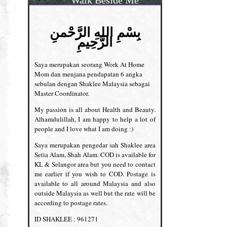
بِسْمِ اللهِ الرَّحْمنِ
الرَّحِيمِ
Saya merupakan seorang Work At Home
Mom dan menjana pendapatan 6 angka
sebulan dengan Shaklee Malaysia sebagai
Master Coordinator.
My passion is all about Health and Beauty.
Alhamdulillah, I am happy to help a lot of
people and I love what I am doing :)
Saya merupakan pengedar sah Shaklee area
Setia Alam, Shah Alam. COD is available for
KL & Selangor area but you need to contact
me earlier if you wish to COD. Postage is
available to all around Malaysia and also
outside Malaysia as well but the rate will be
according to postage rates.
ID SHAKLEE : 961271