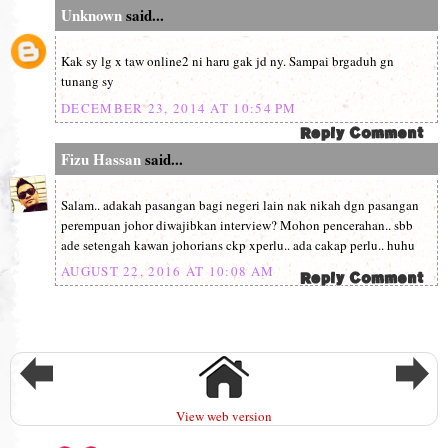
Unknown
said...
Kak sy lg x taw online2 ni haru gak jd ny. Sampai brgaduh gn
tunang sy
DECEMBER 23, 2014 AT 10:54 PM
Fizu Hassan
said...
Salam.. adakah pasangan bagi negeri lain nak nikah dgn pasangan
perempuan johor diwajibkan interview? Mohon pencerahan.. sbb
ade setengah kawan johorians ckp xperlu.. ada cakap perlu.. huhu
AUGUST 22, 2016 AT 10:08 AM
View web version