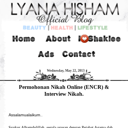
Wednesday, May 22, 2013
Permohonan Nikah Online (ENCR) &
Interview Nikah.
Assalamualaikum..
Syukur Alhamdulillah, segala urusan dengan Pejabat Agama dah