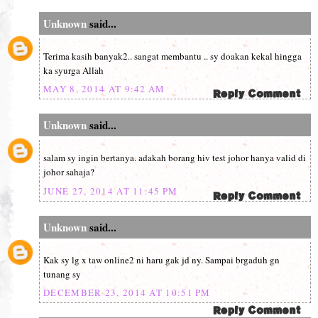
Unknown
said...
Terima kasih banyak2.. sangat membantu .. sy doakan kekal hingga
ka syurga Allah
MAY 8, 2014 AT 9:42 AM
Unknown
said...
salam sy ingin bertanya. adakah borang hiv test johor hanya valid di
johor sahaja?
JUNE 27, 2014 AT 11:45 PM
Unknown
said...
Kak sy lg x taw online2 ni haru gak jd ny. Sampai brgaduh gn
tunang sy
DECEMBER 23, 2014 AT 10:51 PM