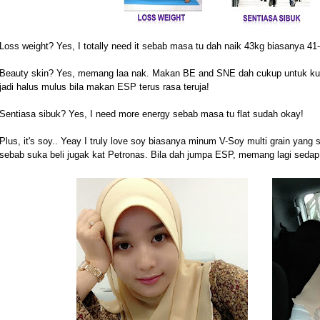
Loss weight? Yes, I totally need it sebab masa tu dah naik 43kg biasanya 41
Beauty skin? Yes, memang laa nak. Makan BE and SNE dah cukup untuk kulit 
jadi halus mulus bila makan ESP terus rasa teruja!
Sentiasa sibuk? Yes, I need more energy sebab masa tu flat sudah okay!
Plus, it's soy.. Yeay I truly love soy biasanya minum V-Soy multi grain yang
sebab suka beli jugak kat Petronas. Bila dah jumpa ESP, memang lagi sedap 