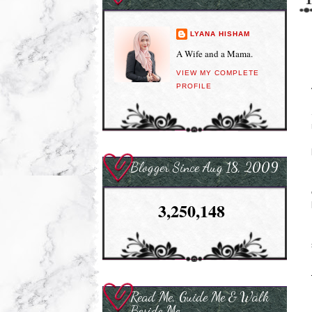
LYANA HISHAM
A Wife and a Mama.
VIEW MY COMPLETE
PROFILE
Blogger Since Aug 18, 2009
3,250,148
Read Me, Guide Me & Walk
Beside Me