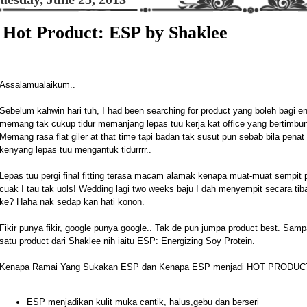
Hot Product: ESP by Shaklee
Assalamualaikum..
Sebelum kahwin hari tuh, I had been searching for product yang boleh bagi 
memang tak cukup tidur memanjang lepas tuu kerja kat office yang bertimbun l
Memang rasa flat giler at that time tapi badan tak susut pun sebab bila penat
kenyang lepas tuu mengantuk tidurrrr..
Lepas tuu pergi final fitting terasa macam alamak kenapa muat-muat sempit pul
cuak I tau tak uols! Wedding lagi two weeks baju I dah menyempit secara tib
ke? Haha nak sedap kan hati konon.
Fikir punya fikir, google punya google.. Tak de pun jumpa product best. Sam
satu product dari Shaklee nih iaitu ESP: Energizing Soy Protein.
Kenapa Ramai Yang Sukakan ESP dan Kenapa ESP menjadi HOT PRODUC
ESP menjadikan kulit muka cantik, halus,gebu dan berseri