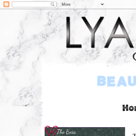
The Boss
T