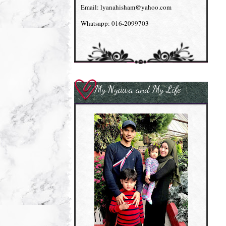
Email: lyanahisham@yahoo.com
Whatsapp: 016-2099703
My Nyawa and My Life