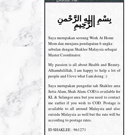
بِسْمِ اللهِ الرَّحْمنِ
الرَّحِيمِ
Saya merupakan seorang Work At Home
Mom dan menjana pendapatan 6 angka
sebulan dengan Shaklee Malaysia sebagai
Master Coordinator.
My passion is all about Health and Beauty.
Alhamdulillah, I am happy to help a lot of
people and I love what I am doing :)
Saya merupakan pengedar sah Shaklee area
Setia Alam, Shah Alam. COD is available for
KL & Selangor area but you need to contact
me earlier if you wish to COD. Postage is
available to all around Malaysia and also
outside Malaysia as well but the rate will be
according to postage rates.
ID SHAKLEE : 961271