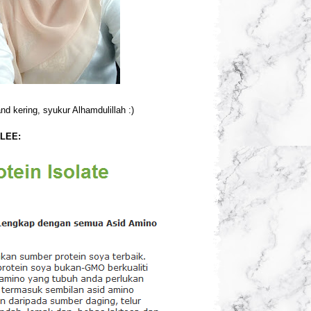
d kering, syukur Alhamdulillah :)
LEE: