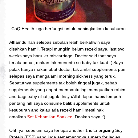
CoQ Health juga berfungsi untuk meningkatkan kesuburan.
Alhamdulillah selepas sebulan lebih berkahwin saya
disahkan hamil. Tetapi mungkin belum rezeki saya, last two
weeks saya baru jer miscarriage. Doctor said that saya
terlalu penat, makan tak menentu so baby tak kuat :( Saya
pulak hanya makan ubat doctor, tak ambil supplements pun
selepas saya mengalami morning sickness yang teruk.
Sepatutnya supplements tak boleh tinggal jugak, sebab
supplements yang dapat membantu lagi menguatkan rahim
and bagi baby sihat jugak. InsyaAllah lepas habis tempoh
pantang nih saya consume balik supplements untuk
kesuburan and kalau ada rezeki hamil mesti nak
amalkan
Set Kehamilan Shaklee
. Doakan saya :')
Ohh ya, sebelum saya terlupa a
nother 1 is Energizing Soy
Protein (ESP) yang juga sememangnya superb for ladies