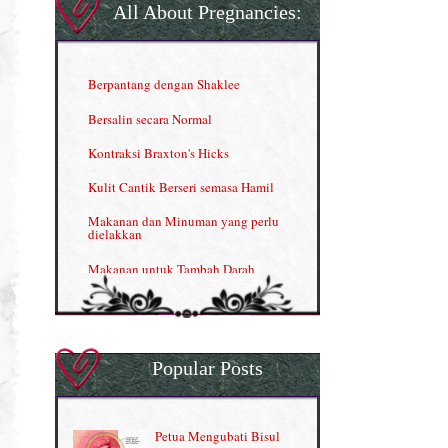
Gla Complex (II)
All About Pregnancies:
Herbal Blend the Magic Cream
INFO: Penyakit Buah Pinggang
Berpantang dengan Shaklee
Kelebihan VITAMIN C & E
Bersalin secara Normal
Menjana income dengan Shaklee
Kontraksi Braxton's Hicks
Menjana income dengan Shaklee (II)
Kulit Cantik Berseri semasa Hamil
NUTRIFERON: Immune Booster
Makanan dan Minuman yang perlu
dielakkan
Nutrisi untuk Ikhtiar Hamil
Makanan untuk Tambah Darah
OMEGA GUARD
Masalah HB rendah?
Omega Guard: EPA & DHA for kids
My Story
OSTEMATRIX
Popular Posts
Normal VS Czer
Pantang Larang dalam Pengambilan
Vitamin
Pemakanan Semasa Hamil
Penjagaan Rambut: Prosante Hair Care
Petua Mengubati Bisul
Penyusuan Bayi