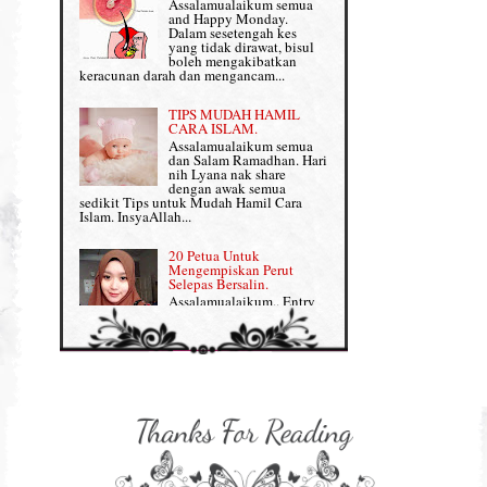
Assalamualaikum semua
Persediaan Haji & Umrah
and Happy Monday.
Perkembangan Minda Bayi
Dalam sesetengah kes
yang tidak dirawat, bisul
Review Part 1: Shaklee bagus ke?
boleh mengakibatkan
Supplement untuk Kehamilan
keracunan darah dan mengancam...
Review Part 2: Shaklee's Slimming Set
TIPS MUDAH HAMIL
Review Part 3: Shaklee's Beauty Set
CARA ISLAM.
Assalamualaikum semua
dan Salam Ramadhan. Hari
Senggugut dan Sindrom PMS
nih Lyana nak share
dengan awak semua
Set Berpantang Shaklee
sedikit Tips untuk Mudah Hamil Cara
Islam. InsyaAllah...
Set Kehamilan Shaklee
20 Petua Untuk
Mengempiskan Perut
Set Mighty Gems
Selepas Bersalin.
Assalamualaikum.. Entry
Set Shaklee yang HOT SELLING
ini khusus Lyana share
dengan Mama-mama yang
baru lepas bersalin tengah berpantang tuu,
Shaklee Collagen Powder
nak kembali kurus, flat da...
Shaklee Collagen Powder (II)
Sharing untuk IBU
HAMIL: 8 Petua Mudah
Supplement Shaklee untuk Kanak-
Untuk Bersalin Normal
kanak
Assalamualaikum semua :)
Entry kali nih Lyana nak
share lagi info untuk
Supplement untuk Gain Weight
bakal-bakal ibu yang dah makin dekat