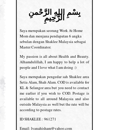
بِسْمِ اللهِ الرَّحْمنِ
الرَّحِيمِ
Saya merupakan seorang Work At Home
Mom dan menjana pendapatan 6 angka
sebulan dengan Shaklee Malaysia sebagai
Master Coordinator.
My passion is all about Health and Beauty.
Alhamdulillah, I am happy to help a lot of
people and I love what I am doing :)
Saya merupakan pengedar sah Shaklee area
Setia Alam, Shah Alam. COD is available for
KL & Selangor area but you need to contact
me earlier if you wish to COD. Postage is
available to all around Malaysia and also
outside Malaysia as well but the rate will be
according to postage rates.
ID SHAKLEE : 961271
Email: lyanahisham@yahoo.com