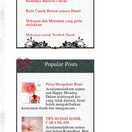
Kontraksi Braxton's Hicks
Menjana income dengan Shaklee (II)
Kulit Cantik Berseri semasa Hamil
NUTRIFERON: Immune Booster
Makanan dan Minuman yang perlu
dielakkan
Nutrisi untuk Ikhtiar Hamil
Makanan untuk Tambah Darah
OMEGA GUARD
Masalah HB rendah?
Omega Guard: EPA & DHA for kids
My Story
OSTEMATRIX
Popular Posts
Normal VS Czer
Pantang Larang dalam Pengambilan
Vitamin
Pemakanan Semasa Hamil
Penjagaan Rambut: Prosante Hair Care
Petua Mengubati Bisul
Penyusuan Bayi
Assalamualaikum semua
Persediaan Haji & Umrah
and Happy Monday.
Perkembangan Minda Bayi
Dalam sesetengah kes
yang tidak dirawat, bisul
Review Part 1: Shaklee bagus ke?
boleh mengakibatkan
Supplement untuk Kehamilan
keracunan darah dan mengancam...
Review Part 2: Shaklee's Slimming Set
TIPS MUDAH HAMIL
Review Part 3: Shaklee's Beauty Set
CARA ISLAM.
Assalamualaikum semua
dan Salam Ramadhan. Hari
Senggugut dan Sindrom PMS