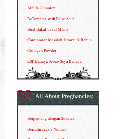
Alfalfa Complex
B-Complex with Folic Acid
Buat Bakal-bakal Mama
Carotomax: Masalah Jerawat & Rabun
Collagen Powder
ESP Bahaya Sebab Soya Bahaya
ESP Produk Shaklee Paling HOT
GLA Complex
Gla Complex (II)
All About Pregnancies:
Herbal Blend the Magic Cream
INFO: Penyakit Buah Pinggang
Berpantang dengan Shaklee
Kelebihan VITAMIN C & E
Bersalin secara Normal
Menjana income dengan Shaklee