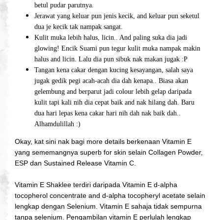
betul pudar parutnya.
Jerawat yang keluar pun jenis kecik, and keluar pun seketul
dua je kecik tak nampak sangat.
Kulit muka lebih halus, licin.. And paling suka dia jadi
glowing! Encik Suami pun tegur kulit muka nampak makin
halus and licin. Lalu dia pun sibuk nak makan jugak :P
Tangan kena cakar dengan kucing kesayangan, salah saya
jugak gedik pegi acah-acah dia dah kenapa.. Biasa akan
gelembung and berparut jadi colour lebih gelap daripada
kulit tapi kali nih dia cepat baik and nak hilang dah. Baru
dua hari lepas kena cakar hari nih dah nak baik dah..
Alhamdulillah :)
Okay, kat sini nak bagi more details berkenaan Vitamin E
yang sememangnya superb for skin selain Collagen Powder,
ESP dan Sustained Release Vitamin C.
Vitamin E Shaklee terdiri daripada Vitamin E d-alpha
tocopherol concentrate and d-alpha tocopheryl acetate selain
lengkap dengan Selenium. Vitamin E sahaja tidak sempurna
tanpa selenium. Pengambilan vitamin E perlulah lengkap