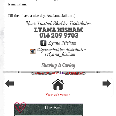
lyanahisham.
Till then, have a nice day. Assalamualaikum :)
LYANA HISHAM
AT
6:00:00 PM
View web version
The Boss