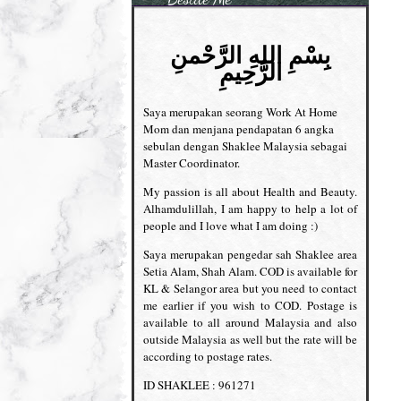
بِسْمِ اللهِ الرَّحْمنِ
الرَّحِيمِ
Saya merupakan seorang Work At Home
Mom dan menjana pendapatan 6 angka
sebulan dengan Shaklee Malaysia sebagai
Master Coordinator.
My passion is all about Health and Beauty.
Alhamdulillah, I am happy to help a lot of
people and I love what I am doing :)
Saya merupakan pengedar sah Shaklee area
Setia Alam, Shah Alam. COD is available for
KL & Selangor area but you need to contact
me earlier if you wish to COD. Postage is
available to all around Malaysia and also
outside Malaysia as well but the rate will be
according to postage rates.
ID SHAKLEE : 961271