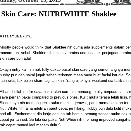
Skin Care: NUTRIWHITE Shaklee
Assalamualaikum..
Mostly people would think that Shaklee nih cuma ada supplements dalam ben
macam tuh, sebab Shaklee nih selain vitamins ada juga set penjagaan rambu
skin care pun ada!
Okayh entry kali nih nak fully cakap pasal skin care yang sememangnya men
hubby pun dah pakai jugak sebab terkenan masa saya buat facial kat dia. So
jauh sikit, tak boleh share lagi lah kan. Yang bijaknya, weekend dia balik sini
Alhamdulillah so far saya pakai skin care nih memang totally berpuas hati s
saya pernah pakai compared to previous ones. Kulit muka terasa lebih licin, 
Since saya nih memang jenis suka memicit jerawat, parut memang akan terti
NutriWhite nih, alhamdulillah parut cepat jer hilang. Hubby pun dulu kulit muka
and all.. Environment dia kerja dah lah tak bersih, senang sangat muka nak na
cepat jer tanned. So bila dia pakai NutriWhite nih memang improved sangat-sa
tak cepat tanned lagi macam dulu :)