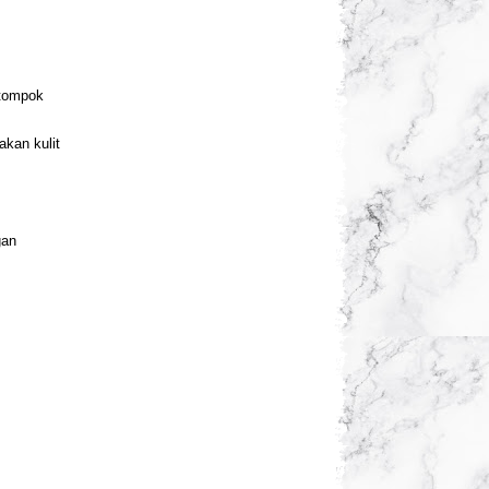
tompok
kan kulit
gan