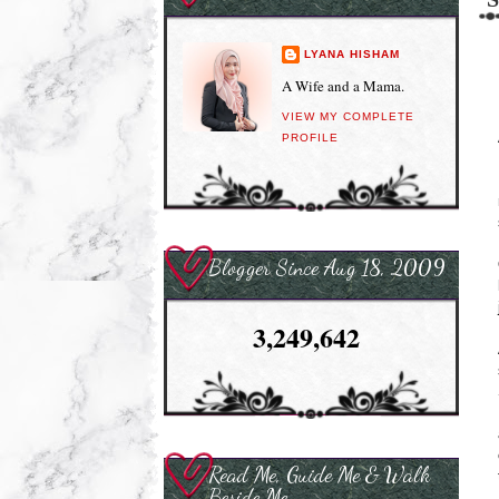
LYANA HISHAM
A Wife and a Mama.
VIEW MY COMPLETE
PROFILE
Blogger Since Aug 18, 2009
3,249,642
Read Me, Guide Me & Walk
Beside Me