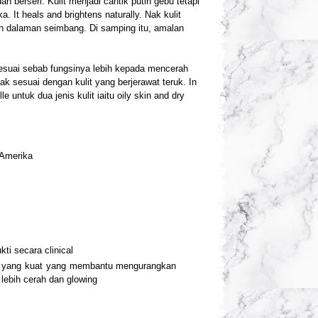
n berseri. Kulit menjadi cantik putih gebu tetapi
. It heals and brightens naturally.
Nak kulit
an dalaman seimbang. Di samping itu, amalan
k sesuai sebab fungsinya lebih kepada mencerah
k sesuai dengan kulit yang berjerawat teruk. In
 untuk dua jenis kulit iaitu oily skin and dry
 Amerika
ti secara clinical
ni yang kuat yang membantu mengurangkan
lebih cerah dan glowing