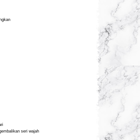
angkan
ri
ngembalikan seri wajah