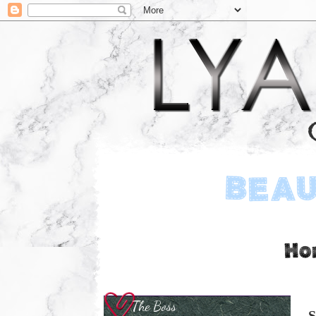
The Boss
S