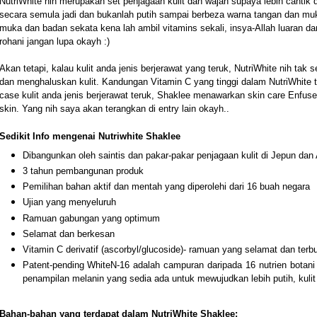
NutriWhite nih merupakan set penjagaan kulit dan wajah supaya lebih cantik da
secara semula jadi dan bukanlah putih sampai berbeza warna tangan dan muka
muka dan badan sekata kena lah ambil vitamins sekali, insya-Allah luaran d
rohani jangan lupa okayh :)
Akan tetapi, kalau kulit anda jenis berjerawat yang teruk, NutriWhite nih ta
dan menghaluskan kulit. Kandungan Vitamin C yang tinggi dalam NutriWhite ta
case kulit anda jenis berjerawat teruk, Shaklee menawarkan skin care Enfuselle
skin. Yang nih saya akan terangkan di entry lain okayh..
Sedikit Info mengenai Nutriwhite Shaklee
Dibangunkan oleh saintis dan pakar-pakar penjagaan kulit di Jepun dan
3 tahun pembangunan produk
Pemilihan bahan aktif dan mentah yang diperolehi dari 16 buah negara
Ujian yang menyeluruh
Ramuan gabungan yang optimum
Selamat dan berkesan
Vitamin C derivatif (ascorbyl/glucoside)- ramuan yang selamat dan terbuk
Patent-pending WhiteN-16 adalah campuran daripada 16 nutrien bota
penampilan melanin yang sedia ada untuk mewujudkan lebih putih, kulit 
Bahan-bahan yang terdapat dalam NutriWhite Shaklee: