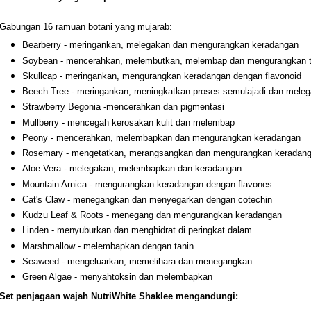
Gabungan 16 ramuan botani yang mujarab:
Bearberry - meringankan, melegakan dan mengurangkan keradangan
Soybean - mencerahkan, melembutkan, melembap dan mengurangkan 
Skullcap - meringankan, mengurangkan keradangan dengan flavonoid
Beech Tree - meringankan, meningkatkan proses semulajadi dan melega
Strawberry Begonia -mencerahkan dan pigmentasi
Mullberry - mencegah kerosakan kulit dan melembap
Peony - mencerahkan, melembapkan dan mengurangkan keradangan
Rosemary - mengetatkan, merangsangkan dan mengurangkan keradan
Aloe Vera - melegakan, melembapkan dan keradangan
Mountain Arnica - mengurangkan keradangan dengan flavones
Cat's Claw - menegangkan dan menyegarkan dengan cotechin
Kudzu Leaf & Roots - menegang dan mengurangkan keradangan
Linden - menyuburkan dan menghidrat di peringkat dalam
Marshmallow - melembapkan dengan tanin
Seaweed - mengeluarkan, memelihara dan menegangkan
Green Algae - menyahtoksin dan melembapkan
Set penjagaan wajah NutriWhite Shaklee mengandungi: