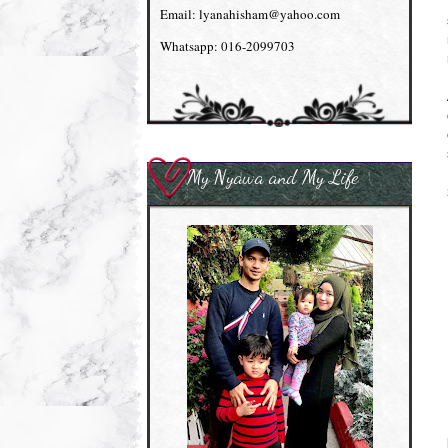
Email: lyanahisham@yahoo.com
Whatsapp: 016-2099703
My Nyawa and My Life