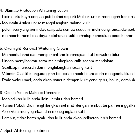
4. Ultimate Protection Whitening Lotion
- Licin serta kaya dengan pati botani seperti Mulberi untuk mencegah kerosa
- Mountain Arnica untuk menghilangkan radang kulit
- pelembap yang bertindak daripada semua sudut ini melindungi anda dari
- membantu membina daya ketahanan kulit terhadap kerosakan persekitaran
5. Overnight Renewal Whitening Cream
- Memperbaharui dan mengembalikan keremajaan kulit sewaktu tidur
- Linden menyihatkan serta melembapkan kulit secara mendalam
- Scullcap mencerah dan menghilangkan radang kulit
- Vitamin C aktif mengurangkan tompok-tompok hitam serta mengembalikan 
- Pada waktu pagi, anda akan bangun dengan kulit yang gebu, halus, cerah d
6. Gentle Action Makeup Remover
- Menjadikan kulit anda licin, lembut dan berseri
- Tunas Pokok Bic menghilangkan sel mati dengan lembut tanpa meninggalk
- Aloe Vera menyegarkan dan menegangkan kulit
- Lembut, tidak berminyak, dan kulit anda akan kelihatan lebih berseri
7. Spot Whitening Treatment