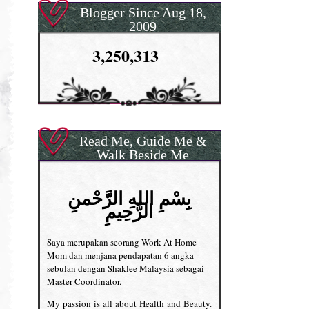
Blogger Since Aug 18,
2009
3,250,313
Read Me, Guide Me &
Walk Beside Me
بِسْمِ اللهِ الرَّحْمنِ
الرَّحِيمِ
Saya merupakan seorang Work At Home
Mom dan menjana pendapatan 6 angka
sebulan dengan Shaklee Malaysia sebagai
Master Coordinator.
My passion is all about Health and Beauty.