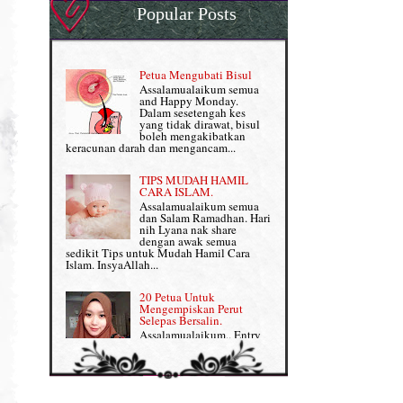
Popular Posts
Normal VS Czer
Pantang Larang dalam Pengambilan
Vitamin
Pemakanan Semasa Hamil
Penjagaan Rambut: Prosante Hair Care
Petua Mengubati Bisul
Penyusuan Bayi
Assalamualaikum semua
Persediaan Haji & Umrah
and Happy Monday.
Perkembangan Minda Bayi
Dalam sesetengah kes
yang tidak dirawat, bisul
Review Part 1: Shaklee bagus ke?
boleh mengakibatkan
Supplement untuk Kehamilan
keracunan darah dan mengancam...
Review Part 2: Shaklee's Slimming Set
TIPS MUDAH HAMIL
Review Part 3: Shaklee's Beauty Set
CARA ISLAM.
Assalamualaikum semua
dan Salam Ramadhan. Hari
Senggugut dan Sindrom PMS
nih Lyana nak share
dengan awak semua
Set Berpantang Shaklee
sedikit Tips untuk Mudah Hamil Cara
Islam. InsyaAllah...
Set Kehamilan Shaklee
20 Petua Untuk
Mengempiskan Perut
Set Mighty Gems
Selepas Bersalin.
Assalamualaikum.. Entry
Set Shaklee yang HOT SELLING
ini khusus Lyana share
dengan Mama-mama yang
baru lepas bersalin tengah berpantang tuu,
Shaklee Collagen Powder
nak kembali kurus, flat da...