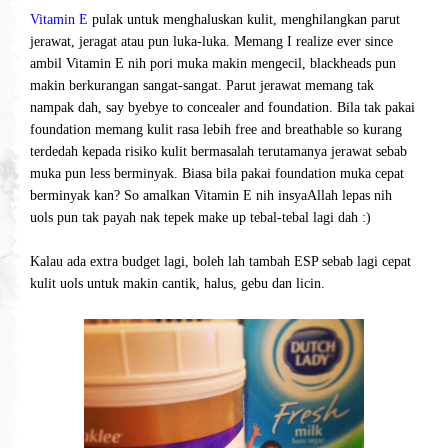
Vitamin E
pulak untuk menghaluskan kulit, menghilangkan parut
jerawat, jeragat atau pun luka-luka. Memang I realize ever since
ambil Vitamin E nih pori muka makin mengecil, blackheads pun
makin berkurangan sangat-sangat. Parut jerawat memang tak
nampak dah, say byebye to concealer and foundation. Bila tak pakai
foundation memang kulit rasa lebih free and breathable so kurang
terdedah kepada risiko kulit bermasalah terutamanya jerawat sebab
muka pun less berminyak. Biasa bila pakai foundation muka cepat
berminyak kan? So amalkan Vitamin E nih insyaAllah lepas nih
uols pun tak payah nak tepek make up tebal-tebal lagi dah :)
Kalau ada extra budget lagi, boleh lah tambah ESP sebab lagi cepat
kulit uols untuk makin cantik, halus, gebu dan licin.