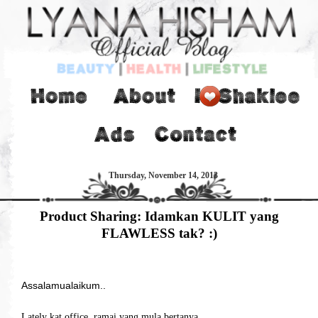
Thursday, November 14, 2013
Product Sharing: Idamkan KULIT yang
FLAWLESS tak? :)
Assalamualaikum..
Lately kat office, ramai yang mula bertanya..