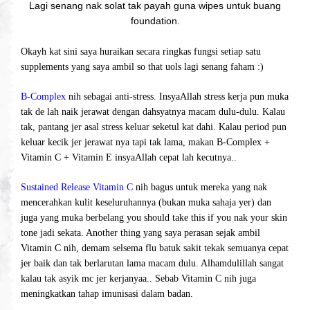
Lagi senang nak solat tak payah guna wipes untuk buang
foundation.
Okayh kat sini saya huraikan secara ringkas fungsi setiap satu
supplements yang saya ambil so that uols lagi senang faham :)
B-Complex
nih sebagai anti-stress. InsyaAllah stress kerja pun muka
tak de lah naik jerawat dengan dahsyatnya macam dulu-dulu. Kalau
tak, pantang jer asal stress keluar seketul kat dahi. Kalau period pun
keluar kecik jer jerawat nya tapi tak lama, makan B-Complex +
Vitamin C + Vitamin E insyaAllah cepat lah kecutnya..
Sustained Release Vitamin C
nih bagus untuk mereka yang nak
mencerahkan kulit keseluruhannya (bukan muka sahaja yer) dan
juga yang muka berbelang you should take this if you nak your skin
tone jadi sekata. Another thing yang saya perasan sejak ambil
Vitamin C nih, demam selsema flu batuk sakit tekak semuanya cepat
jer baik dan tak berlarutan lama macam dulu. Alhamdulillah sangat
kalau tak asyik mc jer kerjanyaa.. Sebab Vitamin C nih juga
meningkatkan tahap imunisasi dalam badan.