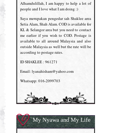
Alhamdulillah, I am happy to help a lot of
people and I love what I am doing :)
Saya merupakan pengedar sah Shaklee area
Setia Alam, Shah Alam. COD is available for
KL & Selangor area but you need to contact
me earlier if you wish to COD. Postage is
available to all around Malaysia and also
outside Malaysia as well but the rate will be
according to postage rates.
ID SHAKLEE : 961271
Email: lyanahisham@yahoo.com
Whatsapp: 016-2099703
My Nyawa and My Life