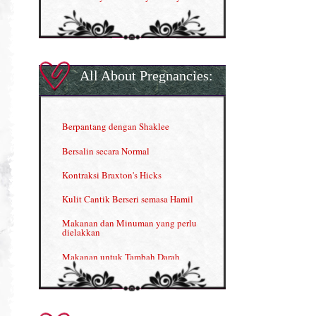
ESP Produk Shaklee Paling HOT
GLA Complex
Gla Complex (II)
All About Pregnancies:
Herbal Blend the Magic Cream
INFO: Penyakit Buah Pinggang
Berpantang dengan Shaklee
Kelebihan VITAMIN C & E
Bersalin secara Normal
Menjana income dengan Shaklee
Kontraksi Braxton's Hicks
Menjana income dengan Shaklee (II)
Kulit Cantik Berseri semasa Hamil
NUTRIFERON: Immune Booster
Makanan dan Minuman yang perlu
dielakkan
Nutrisi untuk Ikhtiar Hamil
Makanan untuk Tambah Darah
OMEGA GUARD
Masalah HB rendah?
Omega Guard: EPA & DHA for kids
My Story
OSTEMATRIX