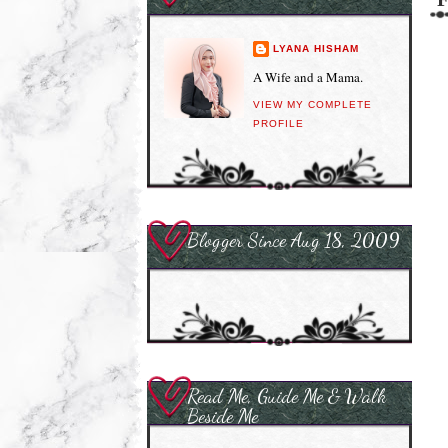
LYANA HISHAM
A Wife and a Mama.
VIEW MY COMPLETE
PROFILE
Blogger Since Aug 18, 2009
Read Me, Guide Me & Walk
Beside Me