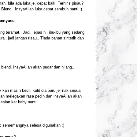
, bila ada luka je, cepat baik. Terhiris pisau?
lend.. InsyaAllah luka cepat sembuh nanti :)
 menyusu
ng teramat.. Jadi, lepas ni, ibu-ibu yang sedang
ral, jadi jangan risau.. Tiada bahan sintetik dan
blend. InsyaAllah akan pudar dan hilang..
n masih kecil, kulit dia baru jer nak sesuai
akan melegakan rasa pedih dan insyaAllah akan
esian kat baby nanti..
so sememangnya selesa digunakan :)
an saya?