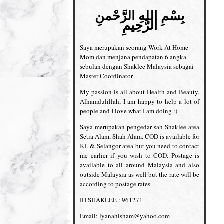
بِسْمِ اللهِ الرَّحْمنِ
الرَّحِيمِ
Saya merupakan seorang Work At Home
Mom dan menjana pendapatan 6 angka
sebulan dengan Shaklee Malaysia sebagai
Master Coordinator.
My passion is all about Health and Beauty.
Alhamdulillah, I am happy to help a lot of
people and I love what I am doing :)
Saya merupakan pengedar sah Shaklee area
Setia Alam, Shah Alam. COD is available for
KL & Selangor area but you need to contact
me earlier if you wish to COD. Postage is
available to all around Malaysia and also
outside Malaysia as well but the rate will be
according to postage rates.
ID SHAKLEE : 961271
Email: lyanahisham@yahoo.com