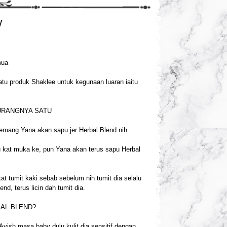
W
mua
atu produk Shaklee untuk kegunaan luaran iaitu
URANGNYA SATU
memang Yana akan sapu jer Herbal Blend nih.
u kat muka ke, pun Yana akan terus sapu Herbal
t tumit kaki sebab sebelum nih tumit dia selalu
d, terus licin dah tumit dia.
BAL BLEND?
yish masa baby dulu kulit dia sensitif dengan