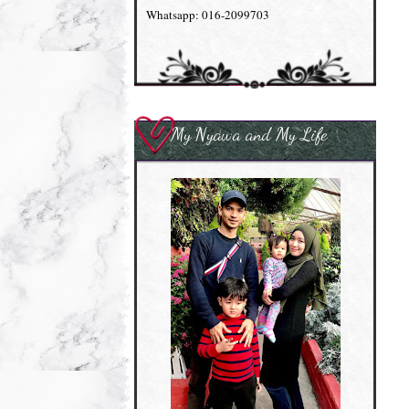
Whatsapp: 016-2099703
My Nyawa and My Life