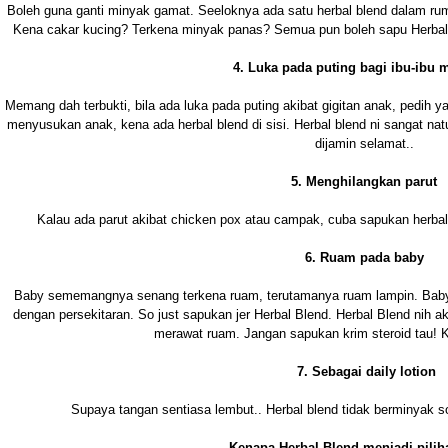
Boleh guna ganti minyak gamat. Seeloknya ada satu herbal blend dalam rumah
Kena cakar kucing? Terkena minyak panas? Semua pun boleh sapu Herbal B
4. Luka pada puting bagi ibu-ibu
Memang dah terbukti, bila ada luka pada puting akibat gigitan anak, pedih ya
menyusukan anak, kena ada herbal blend di sisi.
Herbal blend ni sangat natu
dijamin selamat..
5. Menghilangkan parut
Kalau ada parut akibat chicken pox atau campak, cuba sapukan herbal 
6. Ruam pada baby
Baby sememangnya senang terkena ruam, terutamanya ruam lampin. Baby ka
dengan persekitaran. So just sapukan jer Herbal Blend. Herbal Blend nih 
merawat ruam. Jangan sapukan krim steroid tau! K
7. Sebagai daily lotion
Supaya tangan sentiasa lembut.. Herbal blend tidak berminyak 
Kenapa Herbal Blend menjadi pilih