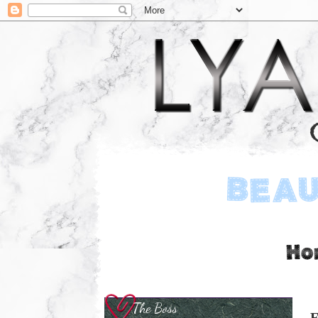
The Boss
F