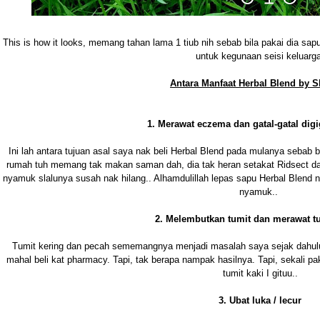
This is how it looks, memang tahan lama 1 tiub nih sebab bila pakai dia sapuk
untuk kegunaan seisi keluarga
Antara Manfaat Herbal Blend by S
1. Merawat eczema dan gatal-gatal digi
Ini lah antara tujuan asal saya nak beli Herbal Blend pada mulanya sebab b
rumah tuh memang tak makan saman dah, dia tak heran setakat Ridsect d
nyamuk slalunya susah nak hilang.. Alhamdulillah lepas sapu Herba
l Blend 
nyamuk..
2. Melembutkan tumit dan merawat t
Tumit kering dan pecah sememangnya menjadi masalah saya sejak dahul
mahal beli kat pharmacy. Tapi, tak berapa nampak hasilnya. Tapi, sekali p
tumit
kaki I gituu..
3. Ubat luka / lecur