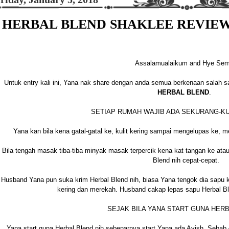
HERBAL BLEND SHAKLEE REVIE
Assalamualaikum and Hye Se
Untuk entry kali ini, Yana nak share dengan anda semua berkenaan salah s
HERBAL BLEND
.
SETIAP RUMAH WAJIB ADA SEKURANG-K
Yana kan bila kena gatal-gatal ke, kulit kering sampai mengelupas ke, 
Bila tengah masak tiba-tiba minyak masak terpercik kena kat tangan ke ata
Blend nih cepat-cepat.
Husband Yana pun suka krim Herbal Blend nih, biasa Yana tengok dia sapu ka
kering dan merekah. Husband cakap lepas sapu Herbal Blen
SEJAK BILA YANA START GUNA HER
Yana start guna Herbal Blend nih sebenarnya start Yana ada Ayish. Sebab A