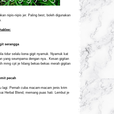
an nipis-nipis jer. Paling best, boleh digunakan
.
haklee:
git serangga
ila tidur selalu kena gigit nyamuk. Nyamuk kat
an yang seumpama dengan nya.. Kesan gigitan
nih mmg cpt je hilang bekas-bekas merah gigitan
umit pecah
u lagi. Pernah cuba macam-macam jenis krim
akai Herbal Blend, memang puas hati. Lembut je