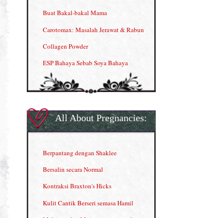
Buat Bakal-bakal Mama
Carotomax: Masalah Jerawat & Rabun
Collagen Powder
ESP Bahaya Sebab Soya Bahaya
ESP Produk Shaklee Paling HOT
GLA Complex
Gla Complex (II)
All About Pregnancies:
Herbal Blend the Magic Cream
INFO: Penyakit Buah Pinggang
Berpantang dengan Shaklee
Kelebihan VITAMIN C & E
Bersalin secara Normal
Menjana income dengan Shaklee
Kontraksi Braxton's Hicks
Menjana income dengan Shaklee (II)
Kulit Cantik Berseri semasa Hamil
NUTRIFERON: Immune Booster