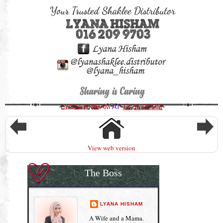
LYANA HISHAM
AT
12:36:00 PM
View web version
The Boss
LYANA HISHAM
A Wife and a Mama.