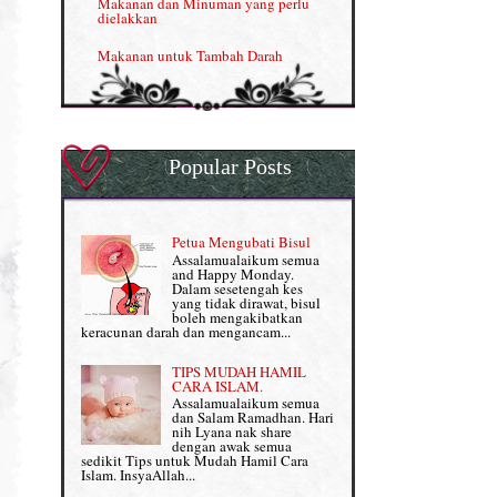
Makanan dan Minuman yang perlu
dielakkan
Nutrisi untuk Ikhtiar Hamil
Makanan untuk Tambah Darah
OMEGA GUARD
Masalah HB rendah?
Omega Guard: EPA & DHA for kids
My Story
OSTEMATRIX
Popular Posts
Normal VS Czer
Pantang Larang dalam Pengambilan
Vitamin
Pemakanan Semasa Hamil
Penjagaan Rambut: Prosante Hair Care
Petua Mengubati Bisul
Penyusuan Bayi
Assalamualaikum semua
Persediaan Haji & Umrah
and Happy Monday.
Perkembangan Minda Bayi
Dalam sesetengah kes
yang tidak dirawat, bisul
Review Part 1: Shaklee bagus ke?
boleh mengakibatkan
Supplement untuk Kehamilan
keracunan darah dan mengancam...
Review Part 2: Shaklee's Slimming Set
TIPS MUDAH HAMIL
Review Part 3: Shaklee's Beauty Set
CARA ISLAM.
Assalamualaikum semua
dan Salam Ramadhan. Hari
Senggugut dan Sindrom PMS
nih Lyana nak share
dengan awak semua
Set Berpantang Shaklee
sedikit Tips untuk Mudah Hamil Cara
Islam. InsyaAllah...
Set Kehamilan Shaklee