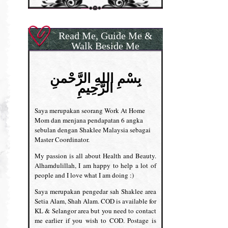
Read Me, Guide Me &
Walk Beside Me
بِسْمِ اللهِ الرَّحْمنِ
الرَّحِيمِ
Saya merupakan seorang Work At Home
Mom dan menjana pendapatan 6 angka
sebulan dengan Shaklee Malaysia sebagai
Master Coordinator.
My passion is all about Health and Beauty.
Alhamdulillah, I am happy to help a lot of
people and I love what I am doing :)
Saya merupakan pengedar sah Shaklee area
Setia Alam, Shah Alam. COD is available for
KL & Selangor area but you need to contact
me earlier if you wish to COD. Postage is