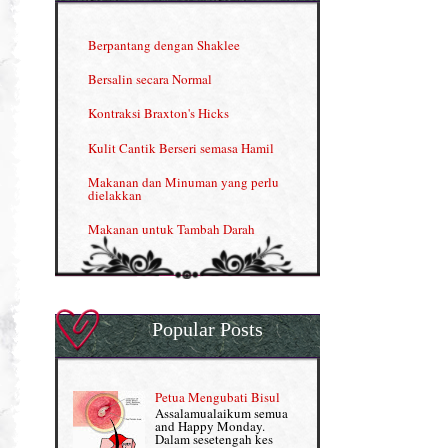
INFO: Penyakit Buah Pinggang
Berpantang dengan Shaklee
Kelebihan VITAMIN C & E
Bersalin secara Normal
Menjana income dengan Shaklee
Kontraksi Braxton's Hicks
Menjana income dengan Shaklee (II)
Kulit Cantik Berseri semasa Hamil
NUTRIFERON: Immune Booster
Makanan dan Minuman yang perlu
dielakkan
Nutrisi untuk Ikhtiar Hamil
Makanan untuk Tambah Darah
OMEGA GUARD
Masalah HB rendah?
Omega Guard: EPA & DHA for kids
My Story
OSTEMATRIX
Popular Posts
Normal VS Czer
Pantang Larang dalam Pengambilan
Vitamin
Pemakanan Semasa Hamil
Penjagaan Rambut: Prosante Hair Care
Petua Mengubati Bisul
Penyusuan Bayi
Assalamualaikum semua
Persediaan Haji & Umrah
and Happy Monday.
Perkembangan Minda Bayi
Dalam sesetengah kes