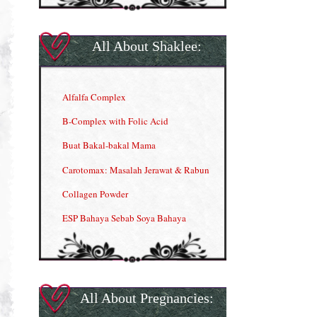
All About Shaklee:
Alfalfa Complex
B-Complex with Folic Acid
Buat Bakal-bakal Mama
Carotomax: Masalah Jerawat & Rabun
Collagen Powder
ESP Bahaya Sebab Soya Bahaya
ESP Produk Shaklee Paling HOT
GLA Complex
Gla Complex (II)
All About Pregnancies:
Herbal Blend the Magic Cream