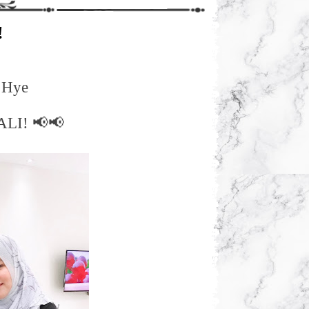
!
 Hye
ALI!
📢📢