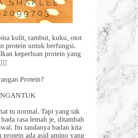
a kulit, rambut, kuku, otot
an protein untuk berfungsi.
kan keperluan protein yang
👍🏻
rangan Protein?
ENGANTUK
hat tu normal. Tapi yang tak
 bada rasa lemah je, ditambah
awal. Itu tandanya badan kita
m protein ada asid amino yang