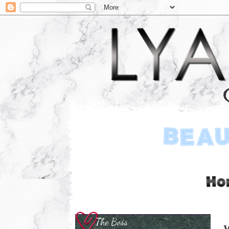
The Boss
W