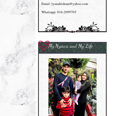
Email: lyanahisham@yahoo.com
Whatsapp: 016-2099703
My Nyawa and My Life