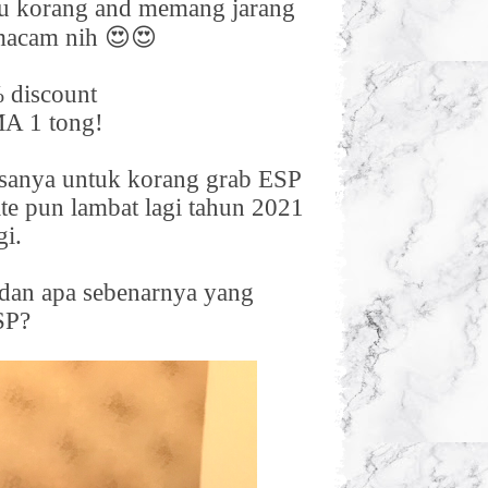
au korang and memang jarang
macam nih
😍😍
 discount
A 1 tong!
asanya untuk korang grab ESP
te pun lambat lagi tahun 2021
gi.
 dan apa sebenarnya yang
SP?