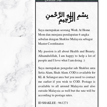
بِسْمِ اللهِ الرَّحْمنِ
الرَّحِيمِ
Saya merupakan seorang Work At Home
Mom dan menjana pendapatan 6 angka
sebulan dengan Shaklee Malaysia sebagai
Master Coordinator.
My passion is all about Health and Beauty.
Alhamdulillah, I am happy to help a lot of
people and I love what I am doing :)
Saya merupakan pengedar sah Shaklee area
Setia Alam, Shah Alam. COD is available for
KL & Selangor area but you need to contact
me earlier if you wish to COD. Postage is
available to all around Malaysia and also
outside Malaysia as well but the rate will be
according to postage rates.
ID SHAKLEE : 961271