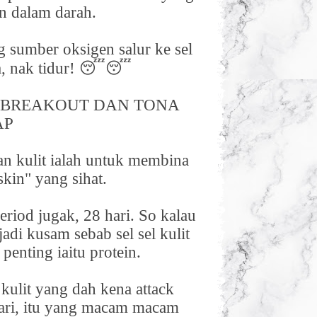
en dalam darah.
 sumber oksigen salur ke sel
a, nak tidur!
😴😴
 BREAKOUT DAN TONA
AP
an kulit ialah untuk membina
skin" yang sihat.
eriod jugak, 28 hari. So kalau
jadi kusam sebab sel sel kulit
penting iaitu protein.
 kulit yang dah kena attack
hari, itu yang macam macam