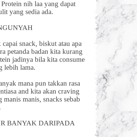
 Protein nih laa yang dapat
it yang sedia ada.
ENGUNYAH
 capai snack, biskut atau apa
ra petanda badan kita kurang
tein jadinya bila kita consume
g lebih lama.
banyak mana pun takkan rasa
ntiasa and kita akan craving
g manis manis, snacks sebab
.
R BANYAK DARIPADA