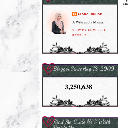
LYANA HISHAM
A Wife and a Mama.
VIEW MY COMPLETE
PROFILE
Blogger Since Aug 18, 2009
3,250,638
Read Me, Guide Me & Walk
Beside Me