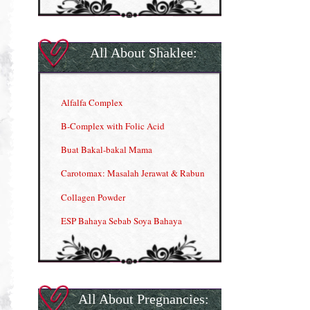
All About Shaklee:
Alfalfa Complex
B-Complex with Folic Acid
Buat Bakal-bakal Mama
Carotomax: Masalah Jerawat & Rabun
Collagen Powder
ESP Bahaya Sebab Soya Bahaya
ESP Produk Shaklee Paling HOT
GLA Complex
Gla Complex (II)
All About Pregnancies: