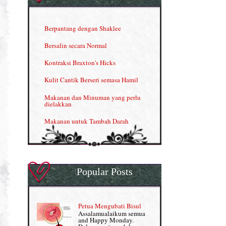
Herbal Blend the Magic Cream
INFO: Penyakit Buah Pinggang
Berpantang dengan Shaklee
Kelebihan VITAMIN C & E
Bersalin secara Normal
Menjana income dengan Shaklee
Kontraksi Braxton's Hicks
Menjana income dengan Shaklee (II)
Kulit Cantik Berseri semasa Hamil
NUTRIFERON: Immune Booster
Makanan dan Minuman yang perlu
dielakkan
Nutrisi untuk Ikhtiar Hamil
Makanan untuk Tambah Darah
OMEGA GUARD
Masalah HB rendah?
Omega Guard: EPA & DHA for kids
My Story
OSTEMATRIX
Popular Posts
Normal VS Czer
Pantang Larang dalam Pengambilan
Vitamin
Pemakanan Semasa Hamil
Penjagaan Rambut: Prosante Hair Care
Petua Mengubati Bisul
Penyusuan Bayi
Assalamualaikum semua
Persediaan Haji & Umrah
and Happy Monday.
Perkembangan Minda Bayi