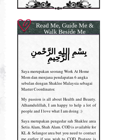
Read Me, Guide Me &
Walk Beside Me
بِسْمِ اللهِ الرَّحْمنِ
الرَّحِيمِ
Saya merupakan seorang Work At Home
Mom dan menjana pendapatan 6 angka
sebulan dengan Shaklee Malaysia sebagai
Master Coordinator.
My passion is all about Health and Beauty.
Alhamdulillah, I am happy to help a lot of
people and I love what I am doing :)
Saya merupakan pengedar sah Shaklee area
Setia Alam, Shah Alam. COD is available for
KL & Selangor area but you need to contact
me earlier if you wish to COD. Postage is