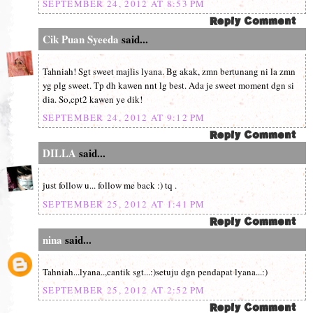
SEPTEMBER 24, 2012 AT 8:53 PM
Cik Puan Syeeda
said...
Tahniah! Sgt sweet majlis lyana. Bg akak, zmn bertunang ni la zmn
yg plg sweet. Tp dh kawen nnt lg best. Ada je sweet moment dgn si
dia. So,cpt2 kawen ye dik!
SEPTEMBER 24, 2012 AT 9:12 PM
DILLA
said...
just follow u... follow me back :) tq .
SEPTEMBER 25, 2012 AT 1:41 PM
nina
said...
Tahniah...lyana..,cantik sgt...:)setuju dgn pendapat lyana...:)
SEPTEMBER 25, 2012 AT 2:52 PM