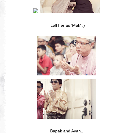
I call her as 'Mak' :)
Bapak and Ayah..