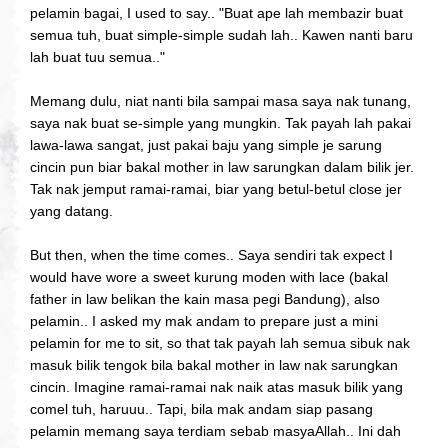
pelamin bagai, I used to say.. "Buat ape lah membazir buat
semua tuh, buat simple-simple sudah lah.. Kawen nanti baru
lah buat tuu semua.."
Memang dulu, niat nanti bila sampai masa saya nak tunang,
saya nak buat se-simple yang mungkin. Tak payah lah pakai
lawa-lawa sangat, just pakai baju yang simple je sarung
cincin pun biar bakal mother in law sarungkan dalam bilik jer.
Tak nak jemput ramai-ramai, biar yang betul-betul close jer
yang datang.
But then, when the time comes.. Saya sendiri tak expect I
would have wore a sweet kurung moden with lace (bakal
father in law belikan the kain masa pegi Bandung), also
pelamin.. I asked my mak andam to prepare just a mini
pelamin for me to sit, so that tak payah lah semua sibuk nak
masuk bilik tengok bila bakal mother in law nak sarungkan
cincin. Imagine ramai-ramai nak naik atas masuk bilik yang
comel tuh, haruuu.. Tapi, bila mak andam siap pasang
pelamin memang saya terdiam sebab masyaAllah.. Ini dah