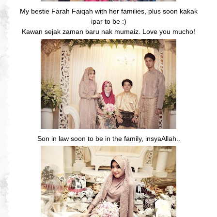
My bestie Farah Faiqah with her families, plus soon kakak
ipar to be :)
Kawan sejak zaman baru nak mumaiz. Love you mucho!
Son in law soon to be in the family, insyaAllah..