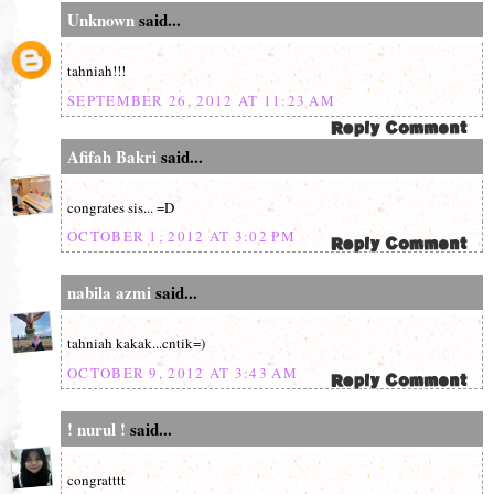
Unknown
said...
tahniah!!!
SEPTEMBER 26, 2012 AT 11:23 AM
Afifah Bakri
said...
congrates sis... =D
OCTOBER 1, 2012 AT 3:02 PM
nabila azmi
said...
tahniah kakak...cntik=)
OCTOBER 9, 2012 AT 3:43 AM
! nurul !
said...
congratttt