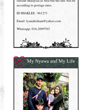
outside Malaysia as well but the rate will be
according to postage rates.
ID SHAKLEE : 961271
Email: lyanahisham@yahoo.com
Whatsapp: 016-2099703
My Nyawa and My Life