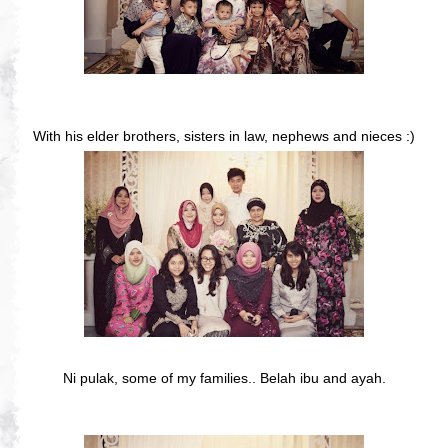
With his elder brothers, sisters in law, nephews and nieces :)
Ni pulak, some of my families.. Belah ibu and ayah.