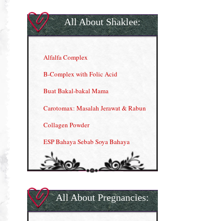
All About Shaklee:
Alfalfa Complex
B-Complex with Folic Acid
Buat Bakal-bakal Mama
Carotomax: Masalah Jerawat & Rabun
Collagen Powder
ESP Bahaya Sebab Soya Bahaya
ESP Produk Shaklee Paling HOT
GLA Complex
Gla Complex (II)
All About Pregnancies:
Herbal Blend the Magic Cream