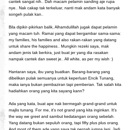
cantek sangat nih.. Dah macam pelamin sanding aje rupa
nye.. Nak cakap tak terkeluar, nanti mak andam kata banyak
songeh pulak kan..
Bila dipikir-pikirkan balik, Alhamdulillah jugak dapat pelamin
yang macam tuh. Ramai yang dapat bergambar sama-sama:
my families, his families and also rakan-rakan yang datang
untuk share the happiness.. Mungkin rezeki saya, mak
andam jenis tak berkira, just buat jer yang dia rasakan
nampak cantek dan sweet je.. All white, as per my wish :)
Hantaran saya, ibu yang buatkan. Barang-barang yang
dibelikan pulak semuanya untuk keperluan Encik Tunang,
maka ianya bukan pembaziran tapi pemberian. Tak salah kita
hadiahkan orang yang kita sayang kann?
Ada yang kata, buat ape nak bermegah grand-grand untuk
majlis tunang. For me, it's not grand yang kita inginkan. It's
the way we greet and sambut kedatangan orang sebelah.
Yang datang bukan sepuluh orang, tapi fifty plus plus orang.
And most of them ade yang saya tak pernah jumpa lagi. Jadi