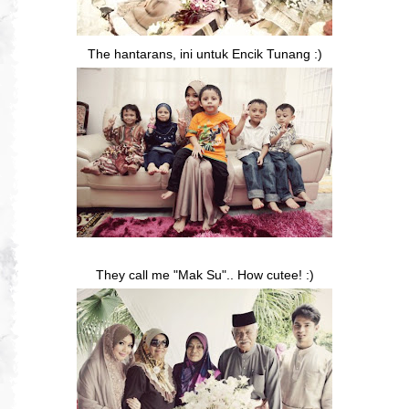
The hantarans, ini untuk Encik Tunang :)
They call me "Mak Su".. How cutee! :)