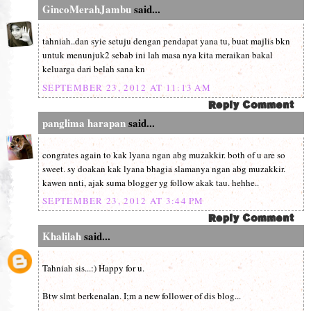
GincoMerahJambu
said...
tahniah..dan syie setuju dengan pendapat yana tu, buat majlis bkn
untuk menunjuk2 sebab ini lah masa nya kita meraikan bakal
keluarga dari belah sana kn
SEPTEMBER 23, 2012 AT 11:13 AM
panglima harapan
said...
congrates again to kak lyana ngan abg muzakkir. both of u are so
sweet. sy doakan kak lyana bhagia slamanya ngan abg muzakkir.
kawen nnti, ajak suma blogger yg follow akak tau. hehhe..
SEPTEMBER 23, 2012 AT 3:44 PM
Khalilah
said...
Tahniah sis...:) Happy for u.
Btw slmt berkenalan. I;m a new follower of dis blog...