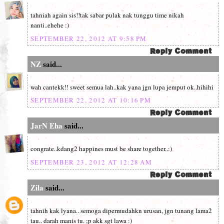
tahniah again sis!!tak sabar pulak nak tunggu time nikah
nanti..ehehe :)
SEPTEMBER 22, 2012 AT 9:58 PM
NZ
said...
wah cantekk!! sweet semua lah..kak yana jgn lupa jemput ok..hihihi
SEPTEMBER 22, 2012 AT 10:16 PM
JarN Eha
said...
congrate..kdang2 happines must be share together..:)
SEPTEMBER 23, 2012 AT 12:28 AM
Zila
said...
tahnih kak lyana.. semoga dipermudahkn urusan, jgn tunang lama2
tau.. darah manis tu. ;p akk sgt lawa :)