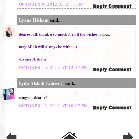
OCTOBER 9, 2012 AT 2:11 PM
Lyana Hisham
said...
dearest all, thank u so much for all the wishes n doa..
may Allah will always be with u :)
-Lyana Hisham
OCTOBER 10, 2012 AT 12:37 PM
Syifa Alshah (wutwut)
said...
congrats dear! <3
OCTOBER 13, 2012 AT 10:07 PM