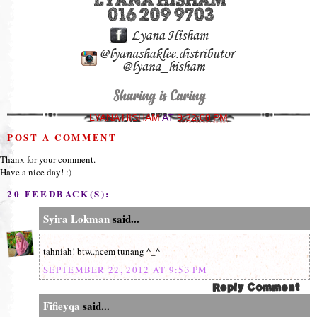
LYANA HISHAM
AT
9:32:00 PM
POST A COMMENT
Thanx for your comment.
Have a nice day! :)
20 FEEDBACK(S):
Syira Lokman
said...
tahniah! btw..ncem tunang ^_^
SEPTEMBER 22, 2012 AT 9:53 PM
Fifieyqa
said...