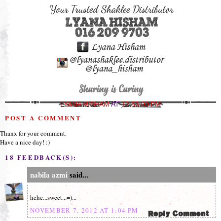
LYANA HISHAM
AT
12:53:00 PM
POST A COMMENT
Thanx for your comment.
Have a nice day! :)
18 FEEDBACK(S):
nabila azmi
said...
hehe...sweet...=)...
NOVEMBER 7, 2012 AT 1:04 PM