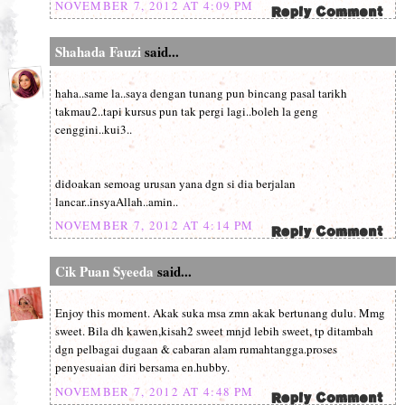
NOVEMBER 7, 2012 AT 4:09 PM
Shahada Fauzi
said...
haha..same la..saya dengan tunang pun bincang pasal tarikh
takmau2..tapi kursus pun tak pergi lagi..boleh la geng
cenggini..kui3..
didoakan semoag urusan yana dgn si dia berjalan
lancar..insyaAllah..amin..
NOVEMBER 7, 2012 AT 4:14 PM
Cik Puan Syeeda
said...
Enjoy this moment. Akak suka msa zmn akak bertunang dulu. Mmg
sweet. Bila dh kawen,kisah2 sweet mnjd lebih sweet, tp ditambah
dgn pelbagai dugaan & cabaran alam rumahtangga.proses
penyesuaian diri bersama en.hubby.
NOVEMBER 7, 2012 AT 4:48 PM