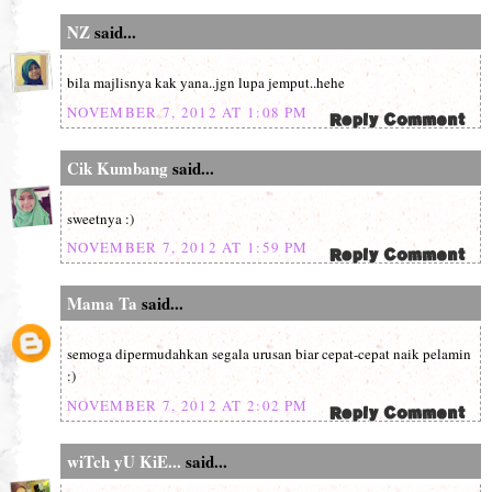
NZ
said...
bila majlisnya kak yana..jgn lupa jemput..hehe
NOVEMBER 7, 2012 AT 1:08 PM
Cik Kumbang
said...
sweetnya :)
NOVEMBER 7, 2012 AT 1:59 PM
Mama Ta
said...
semoga dipermudahkan segala urusan biar cepat-cepat naik pelamin
:)
NOVEMBER 7, 2012 AT 2:02 PM
wiTch yU KiE...
said...