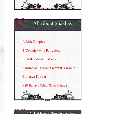
All About Shaklee:
Alfalfa Complex
B-Complex with Folic Acid
Buat Bakal-bakal Mama
Carotomax: Masalah Jerawat & Rabun
Collagen Powder
ESP Bahaya Sebab Soya Bahaya
ESP Produk Shaklee Paling HOT
GLA Complex
Gla Complex (II)
All About Pregnancies: