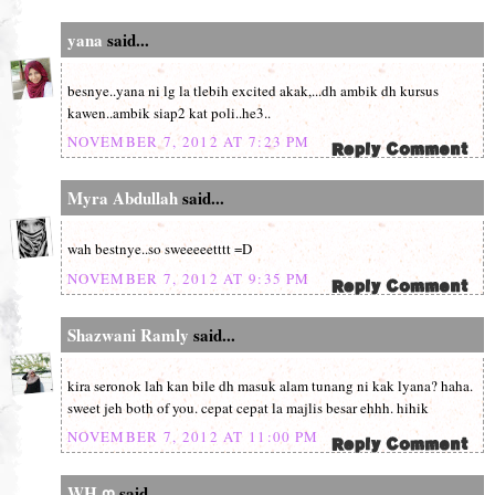
yana
said...
besnye..yana ni lg la tlebih excited akak,...dh ambik dh kursus
kawen..ambik siap2 kat poli..he3..
NOVEMBER 7, 2012 AT 7:23 PM
Myra Abdullah
said...
wah bestnye..so sweeeeetttt =D
NOVEMBER 7, 2012 AT 9:35 PM
Shazwani Ramly
said...
kira seronok lah kan bile dh masuk alam tunang ni kak lyana? haha.
sweet jeh both of you. cepat cepat la majlis besar ehhh. hihik
NOVEMBER 7, 2012 AT 11:00 PM
WH ღ
said...