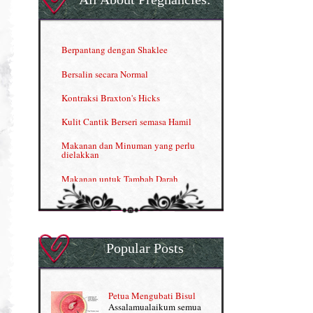
Herbal Blend the Magic Cream
INFO: Penyakit Buah Pinggang
Berpantang dengan Shaklee
Kelebihan VITAMIN C & E
Bersalin secara Normal
Menjana income dengan Shaklee
Kontraksi Braxton's Hicks
Menjana income dengan Shaklee (II)
Kulit Cantik Berseri semasa Hamil
NUTRIFERON: Immune Booster
Makanan dan Minuman yang perlu
dielakkan
Nutrisi untuk Ikhtiar Hamil
Makanan untuk Tambah Darah
OMEGA GUARD
Masalah HB rendah?
Omega Guard: EPA & DHA for kids
My Story
OSTEMATRIX
Popular Posts
Normal VS Czer
Pantang Larang dalam Pengambilan
Vitamin
Pemakanan Semasa Hamil
Penjagaan Rambut: Prosante Hair Care
Petua Mengubati Bisul
Penyusuan Bayi
Assalamualaikum semua
Persediaan Haji & Umrah