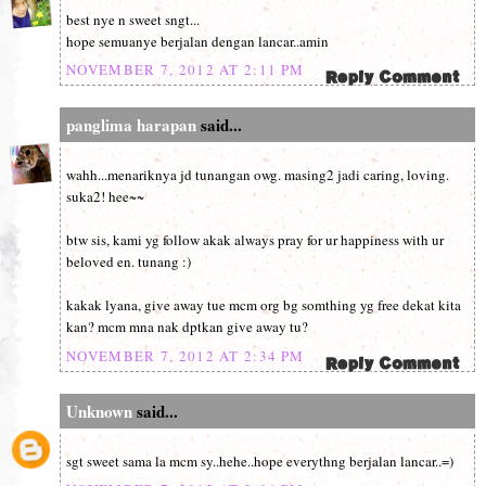
best nye n sweet sngt...
hope semuanye berjalan dengan lancar..amin
NOVEMBER 7, 2012 AT 2:11 PM
panglima harapan
said...
wahh...menariknya jd tunangan owg. masing2 jadi caring, loving.
suka2! hee~~
btw sis, kami yg follow akak always pray for ur happiness with ur
beloved en. tunang :)
kakak lyana, give away tue mcm org bg somthing yg free dekat kita
kan? mcm mna nak dptkan give away tu?
NOVEMBER 7, 2012 AT 2:34 PM
Unknown
said...
sgt sweet sama la mcm sy..hehe..hope everythng berjalan lancar..=)