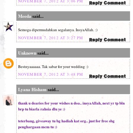
NOVEMBER 7, 2012 AT 3:06 PM
Meeda
said...
Semoga dipermudahkan segalanya. InsyaAllah. :)
NOVEMBER 7, 2012 AT 3:27 PM
Unknown
said...
Bestnyaaaaaa. Tak sabar for your wedding :)
NOVEMBER 7, 2012 AT 3:48 PM
Lyana Hisham
said...
thank u dearies for your wishes n doa.. insyaAllah, next yr tp bln
brp tu biarla rahsia dlu ye :)
teterbang, giveaway tu bg hadiah kat org.. just for free sbg
penghargaan mcm tu :)