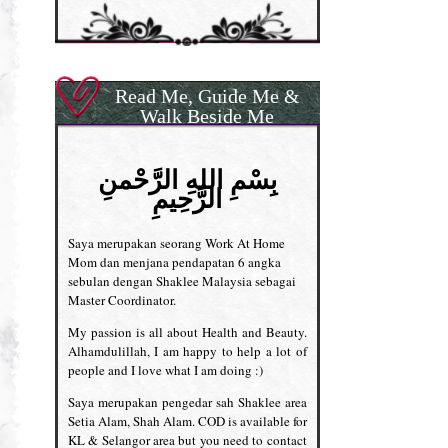
Read Me, Guide Me &
Walk Beside Me
بِسْمِ اللهِ الرَّحْمنِ
الرَّحِيمِ
Saya merupakan seorang Work At Home
Mom dan menjana pendapatan 6 angka
sebulan dengan Shaklee Malaysia sebagai
Master Coordinator.
My passion is all about Health and Beauty.
Alhamdulillah, I am happy to help a lot of
people and I love what I am doing :)
Saya merupakan pengedar sah Shaklee area
Setia Alam, Shah Alam. COD is available for
KL & Selangor area but you need to contact