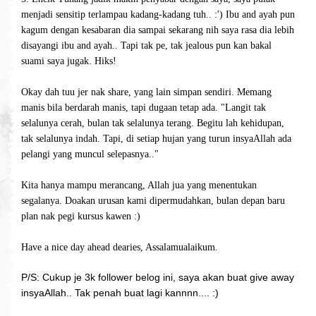
menjadi sensitip terlampau kadang-kadang tuh.. :') Ibu and ayah pun
kagum dengan kesabaran dia sampai sekarang nih saya rasa dia lebih
disayangi ibu and ayah.. Tapi tak pe, tak jealous pun kan bakal
suami saya jugak. Hiks!
Okay dah tuu jer nak share, yang lain simpan sendiri. Memang
manis bila berdarah manis, tapi dugaan tetap ada. "Langit tak
selalunya cerah, bulan tak selalunya terang. Begitu lah kehidupan,
tak selalunya indah. Tapi, di setiap hujan yang turun insyaAllah ada
pelangi yang muncul selepasnya.."
Kita hanya mampu merancang, Allah jua yang menentukan
segalanya. Doakan urusan kami dipermudahkan, bulan depan baru
plan nak pegi kursus kawen :)
Have a nice day ahead dearies, Assalamualaikum.
P/S: Cukup je 3k follower belog ini, saya akan buat give away
insyaAllah.. Tak penah buat lagi kannnn.... :)