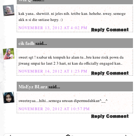
kak yana.. shewiiit. ni jeles nih. tetibe kan. hehehe. nway. semoge
akk n si die sntiase hepy. :)
NOVEMBER 13, 2012 AT 4:02 PM
cik fadh
said...
sweet sgt ! xsabar nk tempuh ke alam tu...bru kene risik pown da
jiwang smpai ke laut 2 3 hari, ni kan da officially engaged kan..
NOVEMBER 14, 2012 AT 1:23 PM
MisEyz BLurz
said...
sweetnyaa....hihi...semoga urusan dipermudahkan^__^
NOVEMBER 20, 2012 AT 10:57 PM