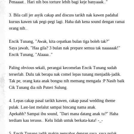
Penaaaat.. Hari nih bos torture lebih bagi keje banyaaak.."
3. Bila call jer asyik cakap and discuss tarikh nak kawen padahal
kursus kawen tak pegi-pegi lagi. Haha dah kena sound dengan ramai
orang nih..
Encik Tunang, "Awak, kita cepatkan bulan tiga boleh tak?"
Saya jawab, "Haa gila? 3 bulan nak prepare semua tak naaaaaak!"
Encik Tunang, "Alaaaa.."
Paling obvious sekali, perangai kecomelan Encik Tunang sudah
terserlah. Dulu tak berapa nak comel lepas tunang menjadik-jadik.
Tak pe, orang kata anak bongsu nih memang mengada :P Nasib baik
Cik Tunang dia nih Puteri Sulung.
4. Lepas cakap pasal tarikh kawen, cakap pasal wedding theme
pulak. Last-last melalut sampai bincang nama anak.
Apekahh? Sampai ibu sound, "Dari mana datang anak tu?" Haha
terdiam kau terusss.. Kelu lidah untuk berkata-kata! -_-
5. Encik Tunang jadik makin penyabar dengan saya, saya pulak