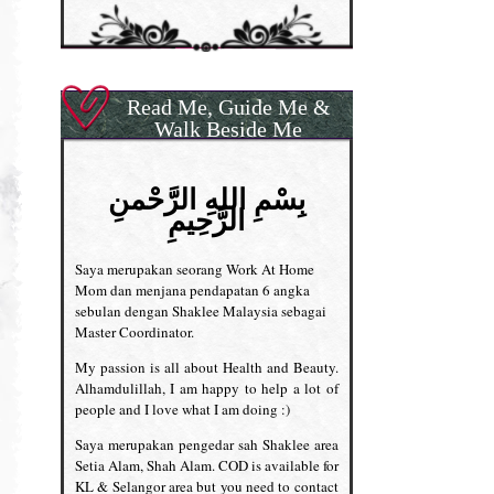
Read Me, Guide Me &
Walk Beside Me
بِسْمِ اللهِ الرَّحْمنِ
الرَّحِيمِ
Saya merupakan seorang Work At Home
Mom dan menjana pendapatan 6 angka
sebulan dengan Shaklee Malaysia sebagai
Master Coordinator.
My passion is all about Health and Beauty.
Alhamdulillah, I am happy to help a lot of
people and I love what I am doing :)
Saya merupakan pengedar sah Shaklee area
Setia Alam, Shah Alam. COD is available for
KL & Selangor area but you need to contact