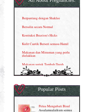
All About Pregnancies:
Herbal Blend the Magic Cream
INFO: Penyakit Buah Pinggang
Berpantang dengan Shaklee
Kelebihan VITAMIN C & E
Bersalin secara Normal
Menjana income dengan Shaklee
Kontraksi Braxton's Hicks
Menjana income dengan Shaklee (II)
Kulit Cantik Berseri semasa Hamil
NUTRIFERON: Immune Booster
Makanan dan Minuman yang perlu
dielakkan
Nutrisi untuk Ikhtiar Hamil
Makanan untuk Tambah Darah
OMEGA GUARD
Masalah HB rendah?
Omega Guard: EPA & DHA for kids
My Story
OSTEMATRIX
Popular Posts
Normal VS Czer
Pantang Larang dalam Pengambilan
Vitamin
Pemakanan Semasa Hamil
Penjagaan Rambut: Prosante Hair Care
Petua Mengubati Bisul
Penyusuan Bayi
Assalamualaikum semua