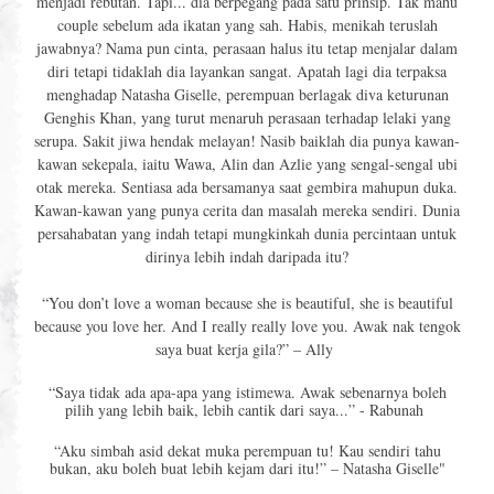
menjadi rebutan. Tapi... dia berpegang pada satu prinsip. Tak mahu
couple sebelum ada ikatan yang sah. Habis, menikah teruslah
jawabnya? Nama pun cinta, perasaan halus itu tetap menjalar dalam
diri tetapi tidaklah dia layankan sangat. Apatah lagi dia terpaksa
menghadap Natasha Giselle, perempuan berlagak diva keturunan
Genghis Khan, yang turut menaruh perasaan terhadap lelaki yang
serupa. Sakit jiwa hendak melayan! Nasib baiklah dia punya kawan-
kawan sekepala, iaitu Wawa, Alin dan Azlie yang sengal-sengal ubi
otak mereka. Sentiasa ada bersamanya saat gembira mahupun duka.
Kawan-kawan yang punya cerita dan masalah mereka sendiri. Dunia
persahabatan yang indah tetapi mungkinkah dunia percintaan untuk
dirinya lebih indah daripada itu?
“You don’t love a woman because she is beautiful, she is beautiful
because you love her. And I really really love you. Awak nak tengok
saya buat kerja gila?” – Ally
“Saya tidak ada apa-apa yang istimewa. Awak sebenarnya boleh
pilih yang lebih baik, lebih cantik dari saya...” - Rabunah
“Aku simbah asid dekat muka perempuan tu! Kau sendiri tahu
bukan, aku boleh buat lebih kejam dari itu!” – Natasha Giselle"