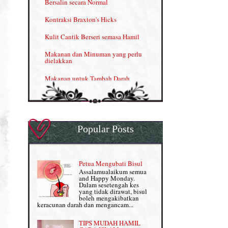
Bersalin secara Normal
Menjana income dengan Shaklee
Kontraksi Braxton's Hicks
Menjana income dengan Shaklee (II)
Kulit Cantik Berseri semasa Hamil
NUTRIFERON: Immune Booster
Makanan dan Minuman yang perlu
dielakkan
Nutrisi untuk Ikhtiar Hamil
Makanan untuk Tambah Darah
OMEGA GUARD
Masalah HB rendah?
Omega Guard: EPA & DHA for kids
My Story
OSTEMATRIX
Popular Posts
Normal VS Czer
Pantang Larang dalam Pengambilan
Vitamin
Pemakanan Semasa Hamil
Penjagaan Rambut: Prosante Hair Care
Petua Mengubati Bisul
Penyusuan Bayi
Assalamualaikum semua
Persediaan Haji & Umrah
and Happy Monday.
Perkembangan Minda Bayi
Dalam sesetengah kes
yang tidak dirawat, bisul
Review Part 1: Shaklee bagus ke?
boleh mengakibatkan
Supplement untuk Kehamilan
keracunan darah dan mengancam...
Review Part 2: Shaklee's Slimming Set
TIPS MUDAH HAMIL