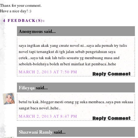
Thanx for your comment.
Have a nice day! :)
4 FEEDBACK(S):
Anonymous said...
saya ingtkan akak yang create novel ni...saya ada pernah try tulis
novel tapi tersangkut di tgh jalan sebab pengetahuan saya
cetek...saya tak nak lah tulis sesuatu yg membuang masa and
seboleh-bolehnya boleh m'beri manfaat kat pembaca..hehe
MARCH 2, 2013 AT 7:50 PM
Fifieyqa
said...
betul tu kak..blogger mesti orang yg suka membaca..saya pun sukaaa
sangat baca novel..hehe..
MARCH 2, 2013 AT 8:47 PM
Shazwani Ramly
said...