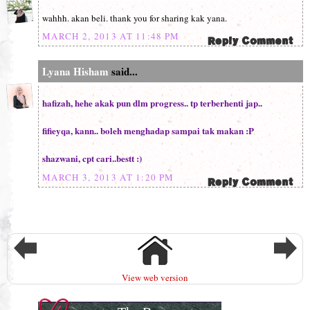
wahhh. akan beli. thank you for sharing kak yana.
MARCH 2, 2013 AT 11:48 PM
Lyana Hisham
said...
hafizah, hehe akak pun dlm progress.. tp terberhenti jap..
fifieyqa, kann.. boleh menghadap sampai tak makan :P
shazwani, cpt cari..bestt :)
MARCH 3, 2013 AT 1:20 PM
View web version