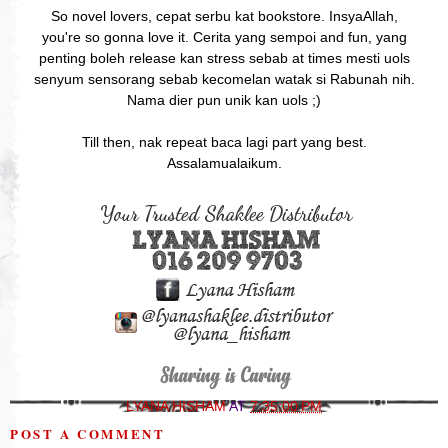
So novel lovers, cepat serbu kat bookstore. InsyaAllah,
you're so gonna love it. Cerita yang sempoi and fun, yang
penting boleh release kan stress sebab at times mesti uols
senyum sensorang sebab kecomelan watak si Rabunah nih.
Nama dier pun unik kan uols ;)
Till then, nak repeat baca lagi part yang best.
Assalamualaikum.
LYANA HISHAM
AT
7:35:00 PM
POST A COMMENT