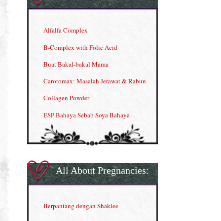
Alfalfa Complex
B-Complex with Folic Acid
Buat Bakal-bakal Mama
Carotomax: Masalah Jerawat & Rabun
Collagen Powder
ESP Bahaya Sebab Soya Bahaya
ESP Produk Shaklee Paling HOT
GLA Complex
Gla Complex (II)
All About Pregnancies:
Herbal Blend the Magic Cream
INFO: Penyakit Buah Pinggang
Berpantang dengan Shaklee
Kelebihan VITAMIN C & E