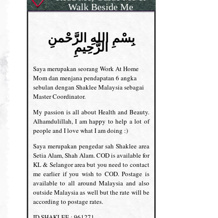
Walk Beside Me
بِسْمِ اللهِ الرَّحْمنِ
الرَّحِيمِ
Saya merupakan seorang Work At Home
Mom dan menjana pendapatan 6 angka
sebulan dengan Shaklee Malaysia sebagai
Master Coordinator.
My passion is all about Health and Beauty.
Alhamdulillah, I am happy to help a lot of
people and I love what I am doing :)
Saya merupakan pengedar sah Shaklee area
Setia Alam, Shah Alam. COD is available for
KL & Selangor area but you need to contact
me earlier if you wish to COD. Postage is
available to all around Malaysia and also
outside Malaysia as well but the rate will be
according to postage rates.
ID SHAKLEE : 961271