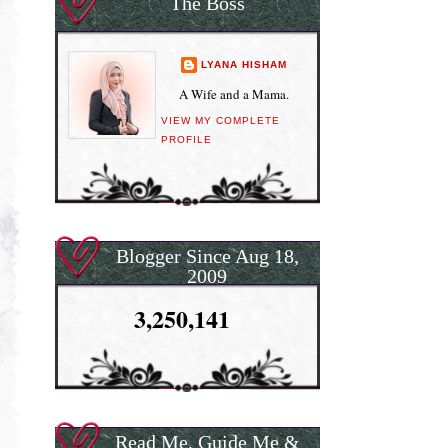
The Boss
LYANA HISHAM
A Wife and a Mama.
VIEW MY COMPLETE
PROFILE
Blogger Since Aug 18,
2009
3,250,141
Read Me, Guide Me &