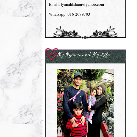
Email: lyanahisham@yahoo.com
Whatsapp: 016-2099703
My Nyawa and My Life