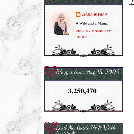
LYANA HISHAM
A Wife and a Mama.
VIEW MY COMPLETE
PROFILE
Blogger Since Aug 18, 2009
3,250,470
Read Me, Guide Me & Walk
Beside Me