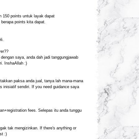
m 150 points untuk layak dapat
erapa points kita dapat.
li.
yer??
 dengan saya, anda dah jadi tanggungjawab
i. InshaAllah :)
a takkan paksa anda jual, tanya lah mana-mana
nisiatif sendiri. If you need guidance saya
kan+registration fees. Selepas itu anda tunggu
 tak mengizinkan. If there's anything or
t :)