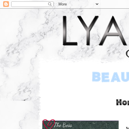
The Boss
W