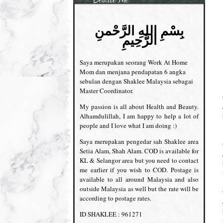
بِسْمِ اللهِ الرَّحْمنِ
الرَّحِيمِ
Saya merupakan seorang Work At Home
Mom dan menjana pendapatan 6 angka
sebulan dengan Shaklee Malaysia sebagai
Master Coordinator.
My passion is all about Health and Beauty.
Alhamdulillah, I am happy to help a lot of
people and I love what I am doing :)
Saya merupakan pengedar sah Shaklee area
Setia Alam, Shah Alam. COD is available for
KL & Selangor area but you need to contact
me earlier if you wish to COD. Postage is
available to all around Malaysia and also
outside Malaysia as well but the rate will be
according to postage rates.
ID SHAKLEE : 961271