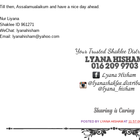
Till then, Assalamualaikum and have a nice day ahead.
Nur Liyana
Shaklee ID 961271
WeChat: lyanahisham
Email: lyanahisham@yahoo.com
POSTED BY
LYANA HISHAM
AT
11:57:0