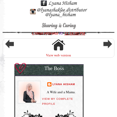
LYANA HISHAM
AT
11:24:00 PM
View web version
The Boss
LYANA HISHAM
A Wife and a Mama.
VIEW MY COMPLETE
PROFILE