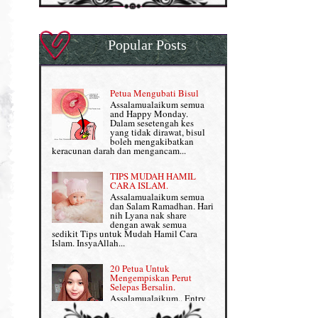
Omega Guard: EPA & DHA for kids
My Story
OSTEMATRIX
Popular Posts
Normal VS Czer
Pantang Larang dalam Pengambilan
Vitamin
Pemakanan Semasa Hamil
Penjagaan Rambut: Prosante Hair Care
Petua Mengubati Bisul
Penyusuan Bayi
Assalamualaikum semua
Persediaan Haji & Umrah
and Happy Monday.
Perkembangan Minda Bayi
Dalam sesetengah kes
yang tidak dirawat, bisul
Review Part 1: Shaklee bagus ke?
boleh mengakibatkan
Supplement untuk Kehamilan
keracunan darah dan mengancam...
Review Part 2: Shaklee's Slimming Set
TIPS MUDAH HAMIL
Review Part 3: Shaklee's Beauty Set
CARA ISLAM.
Assalamualaikum semua
dan Salam Ramadhan. Hari
Senggugut dan Sindrom PMS
nih Lyana nak share
dengan awak semua
Set Berpantang Shaklee
sedikit Tips untuk Mudah Hamil Cara
Islam. InsyaAllah...
Set Kehamilan Shaklee
20 Petua Untuk
Mengempiskan Perut
Set Mighty Gems
Selepas Bersalin.
Assalamualaikum.. Entry
Set Shaklee yang HOT SELLING
ini khusus Lyana share
dengan Mama-mama yang