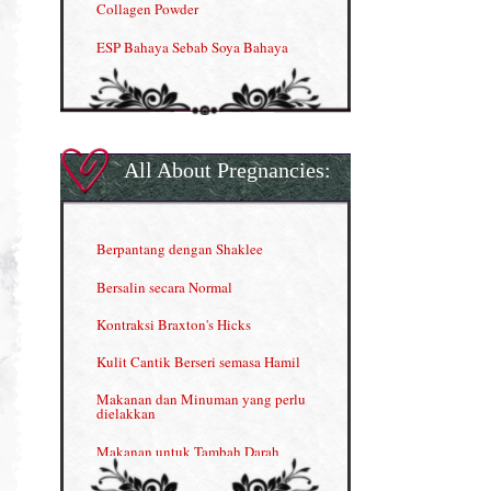
Collagen Powder
ESP Bahaya Sebab Soya Bahaya
ESP Produk Shaklee Paling HOT
GLA Complex
Gla Complex (II)
All About Pregnancies:
Herbal Blend the Magic Cream
INFO: Penyakit Buah Pinggang
Berpantang dengan Shaklee
Kelebihan VITAMIN C & E
Bersalin secara Normal
Menjana income dengan Shaklee
Kontraksi Braxton's Hicks
Menjana income dengan Shaklee (II)
Kulit Cantik Berseri semasa Hamil
NUTRIFERON: Immune Booster
Makanan dan Minuman yang perlu
dielakkan
Nutrisi untuk Ikhtiar Hamil
Makanan untuk Tambah Darah
OMEGA GUARD
Masalah HB rendah?