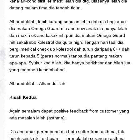
kena air-cond sikit jer mesti lelah dia dtg. Biasanya lelah dia
datang malam time dia tengah tidur..
Alhamdulillah, lebih kurang sebulan lebih dah dia bagi anak
dia makan Omega Guard nih and now anak dia punya lelah
dah makin ok and kakak nih pun dia makan Omega Guard
nih sekali sbb kolestrol dia quite high. Tengah hari tadi dia
pergi medical check up kolestrol dah turun daripada 8++ dah
turun kepada 5 (paras normal) tanpa dia pantang makan
apa-apa. Syukur kpd Allah, kita hanya berikhtiar dan Allah jua
yang memberi kesembuhan.
Alhamdulillah.. Alhamdulillah..
Kisah Kedua
Again semalam dapat positive feedback from customer yang
ada masalah lelah (asthma)..
Dia and anak perempuan dia both suffer from asthma, tak
boleh sejuk sikit or hujan
jer mula lah serangan asthma