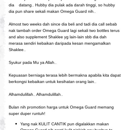
dia
datang.. Hubby dia pulak ada darah tinggi, so hubby
dia pun share sekali makan Omega Guard nih..
Almost two weeks dah since dia beli and tadi dia call sebab
nak tambah order Omega Guard lagi sekali two bottles terus
and also supplement Shaklee yg lain-lain sbb dia dah
merasa sendiri kebaikan daripada kesan mengamalkan
Shaklee..
Syukur pada Mu ya Allah..
Kepuasan berniaga terasa lebih bermakna apabila kita dapat
berkongsi kebaikan untuk kesihatan orang lain..
Alhamdulillah.. Alhamdulillah..
Bulan nih promotion harga untuk Omega Guard memang
super duper runtuh!
Yang nak KULIT CANTIK pun digalakkan makan
Omega Guard nih nanti kulit pinkish say byebye to