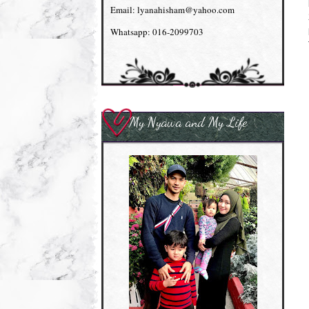
Email: lyanahisham@yahoo.com
Whatsapp: 016-2099703
My Nyawa and My Life