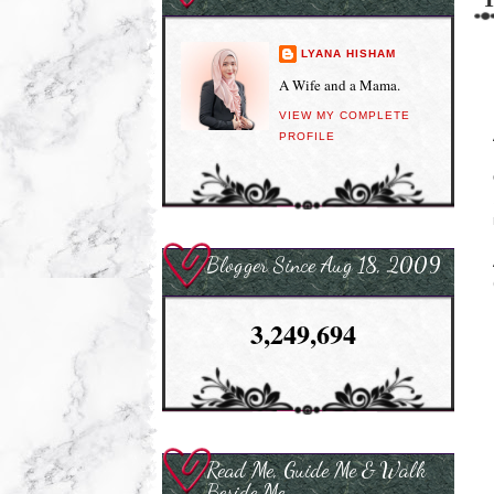
LYANA HISHAM
A Wife and a Mama.
VIEW MY COMPLETE
PROFILE
Blogger Since Aug 18, 2009
3,249,694
Read Me, Guide Me & Walk
Beside Me