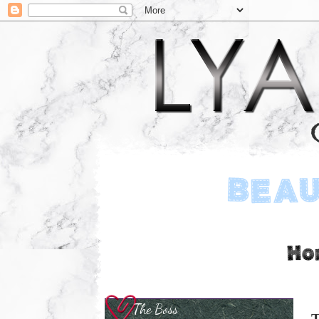
The Boss
T