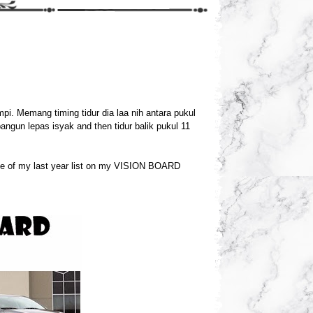
i. Memang timing tidur dia laa nih antara pukul
angun lepas isyak and then tidur balik pukul 11
ne of my last year list on my VISION BOARD