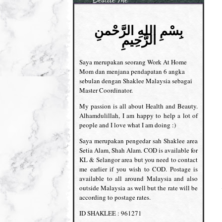
بِسْمِ اللهِ الرَّحْمنِ
الرَّحِيمِ
Saya merupakan seorang Work At Home
Mom dan menjana pendapatan 6 angka
sebulan dengan Shaklee Malaysia sebagai
Master Coordinator.
My passion is all about Health and Beauty.
Alhamdulillah, I am happy to help a lot of
people and I love what I am doing :)
Saya merupakan pengedar sah Shaklee area
Setia Alam, Shah Alam. COD is available for
KL & Selangor area but you need to contact
me earlier if you wish to COD. Postage is
available to all around Malaysia and also
outside Malaysia as well but the rate will be
according to postage rates.
ID SHAKLEE : 961271