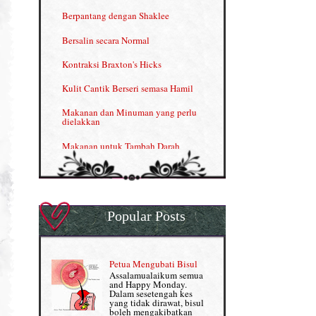
INFO: Penyakit Buah Pinggang
Berpantang dengan Shaklee
Kelebihan VITAMIN C & E
Bersalin secara Normal
Menjana income dengan Shaklee
Kontraksi Braxton's Hicks
Menjana income dengan Shaklee (II)
Kulit Cantik Berseri semasa Hamil
NUTRIFERON: Immune Booster
Makanan dan Minuman yang perlu
dielakkan
Nutrisi untuk Ikhtiar Hamil
Makanan untuk Tambah Darah
OMEGA GUARD
Masalah HB rendah?
Omega Guard: EPA & DHA for kids
My Story
OSTEMATRIX
Popular Posts
Normal VS Czer
Pantang Larang dalam Pengambilan
Vitamin
Pemakanan Semasa Hamil
Penjagaan Rambut: Prosante Hair Care
Petua Mengubati Bisul
Penyusuan Bayi
Assalamualaikum semua
Persediaan Haji & Umrah
and Happy Monday.
Perkembangan Minda Bayi
Dalam sesetengah kes
yang tidak dirawat, bisul
Review Part 1: Shaklee bagus ke?
boleh mengakibatkan
Supplement untuk Kehamilan