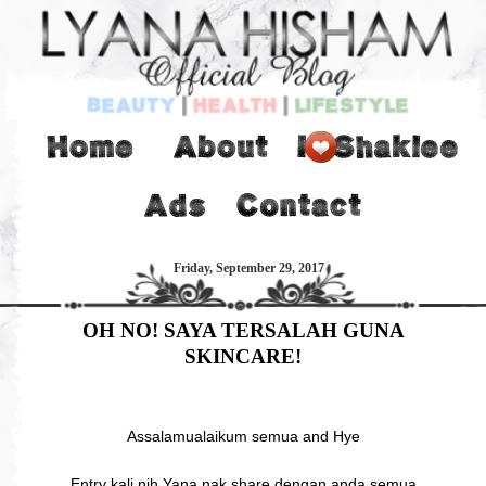
Friday, September 29, 2017
OH NO! SAYA TERSALAH GUNA
SKINCARE!
Assalamualaikum semua and Hye
Entry kali nih Yana nak share dengan anda semua