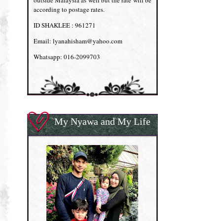
outside Malaysia as well but the rate will be
according to postage rates.
ID SHAKLEE : 961271
Email: lyanahisham@yahoo.com
Whatsapp: 016-2099703
My Nyawa and My Life