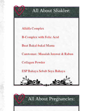
All About Shaklee:
Alfalfa Complex
B-Complex with Folic Acid
Buat Bakal-bakal Mama
Carotomax: Masalah Jerawat & Rabun
Collagen Powder
ESP Bahaya Sebab Soya Bahaya
ESP Produk Shaklee Paling HOT
GLA Complex
Gla Complex (II)
All About Pregnancies:
Herbal Blend the Magic Cream