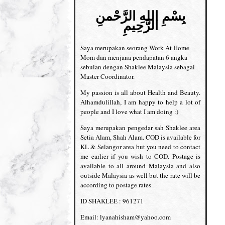
بِسْمِ اللهِ الرَّحْمنِ
الرَّحِيمِ
Saya merupakan seorang Work At Home
Mom dan menjana pendapatan 6 angka
sebulan dengan Shaklee Malaysia sebagai
Master Coordinator.
My passion is all about Health and Beauty.
Alhamdulillah, I am happy to help a lot of
people and I love what I am doing :)
Saya merupakan pengedar sah Shaklee area
Setia Alam, Shah Alam. COD is available for
KL & Selangor area but you need to contact
me earlier if you wish to COD. Postage is
available to all around Malaysia and also
outside Malaysia as well but the rate will be
according to postage rates.
ID SHAKLEE : 961271
Email: lyanahisham@yahoo.com