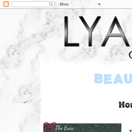
The Boss
T