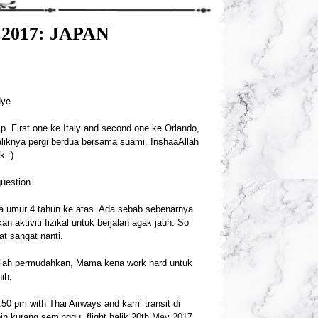
2017: JAPAN
Hye
rip. First one ke Italy and second one ke Orlando,
baliknya pergi berdua bersama suami. InshaaAllah
k :)
uestion.
na umur 4 tahun ke atas. Ada sebab sebenarnya
 aktiviti fizikal untuk berjalan agak jauh. So
t sangat nanti.
 Allah permudahkan, Mama kena work hard untuk
ih.
50 pm with Thai Airways and kami transit di
h kurang seminggu, flight balik 20th May 2017.