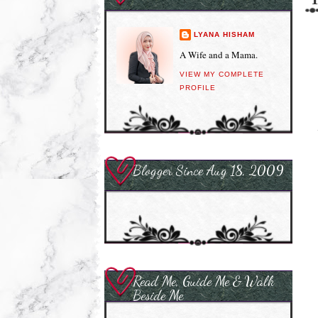
LYANA HISHAM
A Wife and a Mama.
VIEW MY COMPLETE
PROFILE
Blogger Since Aug 18, 2009
Read Me, Guide Me & Walk
Beside Me