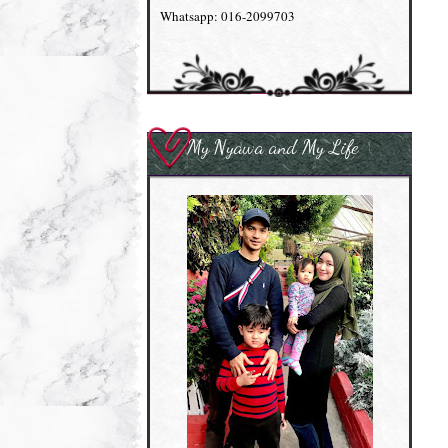
Whatsapp: 016-2099703
My Nyawa and My Life