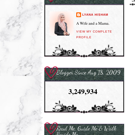
LYANA HISHAM
A Wife and a Mama.
VIEW MY COMPLETE
PROFILE
Blogger Since Aug 18, 2009
3,249,934
Read Me, Guide Me & Walk
Beside Me