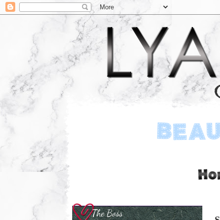
The Boss
S