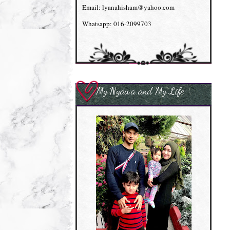
Email: lyanahisham@yahoo.com
Whatsapp: 016-2099703
My Nyawa and My Life