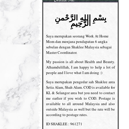
بِسْمِ اللهِ الرَّحْمنِ
الرَّحِيمِ
Saya merupakan seorang Work At Home
Mom dan menjana pendapatan 6 angka
sebulan dengan Shaklee Malaysia sebagai
Master Coordinator.
My passion is all about Health and Beauty.
Alhamdulillah, I am happy to help a lot of
people and I love what I am doing :)
Saya merupakan pengedar sah Shaklee area
Setia Alam, Shah Alam. COD is available for
KL & Selangor area but you need to contact
me earlier if you wish to COD. Postage is
available to all around Malaysia and also
outside Malaysia as well but the rate will be
according to postage rates.
ID SHAKLEE : 961271