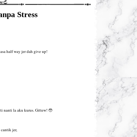
pa Stress
sa half way jer dah give up!
ti nanti la aku kurus. Gittew! 🥹
cantik jer,