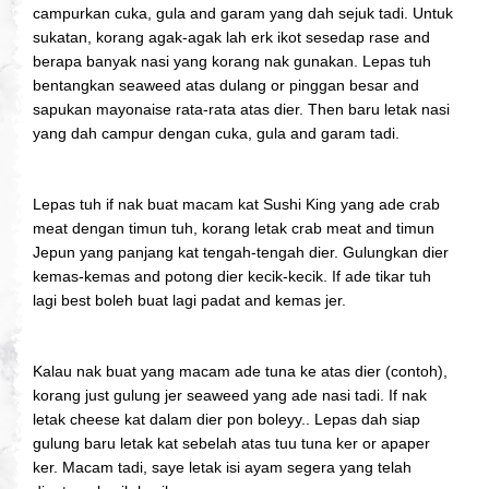
campurkan cuka, gula and garam yang dah sejuk tadi. Untuk
sukatan, korang agak-agak lah erk ikot sesedap rase and
berapa banyak nasi yang korang nak gunakan. Lepas tuh
bentangkan seaweed atas dulang or pinggan besar and
sapukan mayonaise rata-rata atas dier. Then baru letak nasi
yang dah campur dengan cuka, gula and garam tadi.
Lepas tuh if nak buat macam kat Sushi King yang ade crab
meat dengan timun tuh, korang letak crab meat and timun
Jepun yang panjang kat tengah-tengah dier. Gulungkan dier
kemas-kemas and potong dier kecik-kecik. If ade tikar tuh
lagi best boleh buat lagi padat and kemas jer.
Kalau nak buat yang macam ade tuna ke atas dier (contoh),
korang just gulung jer seaweed yang ade nasi tadi. If nak
letak cheese kat dalam dier pon boleyy.. Lepas dah siap
gulung baru letak kat sebelah atas tuu tuna ker or apaper
ker. Macam tadi, saye letak isi ayam segera yang telah