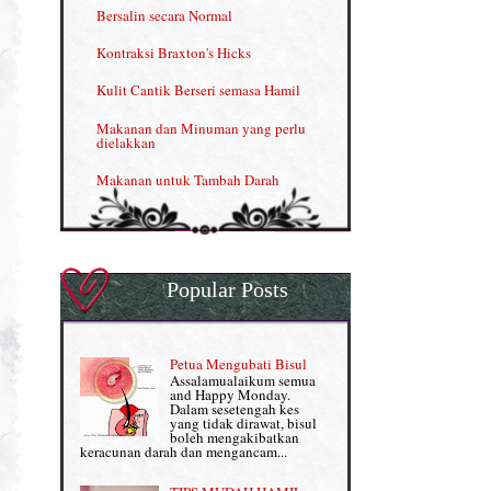
Kelebihan VITAMIN C & E
Bersalin secara Normal
Menjana income dengan Shaklee
Kontraksi Braxton's Hicks
Menjana income dengan Shaklee (II)
Kulit Cantik Berseri semasa Hamil
NUTRIFERON: Immune Booster
Makanan dan Minuman yang perlu
dielakkan
Nutrisi untuk Ikhtiar Hamil
Makanan untuk Tambah Darah
OMEGA GUARD
Masalah HB rendah?
Omega Guard: EPA & DHA for kids
My Story
OSTEMATRIX
Popular Posts
Normal VS Czer
Pantang Larang dalam Pengambilan
Vitamin
Pemakanan Semasa Hamil
Penjagaan Rambut: Prosante Hair Care
Petua Mengubati Bisul
Penyusuan Bayi
Assalamualaikum semua
Persediaan Haji & Umrah
and Happy Monday.
Perkembangan Minda Bayi
Dalam sesetengah kes
yang tidak dirawat, bisul
Review Part 1: Shaklee bagus ke?
boleh mengakibatkan
Supplement untuk Kehamilan
keracunan darah dan mengancam...
Review Part 2: Shaklee's Slimming Set