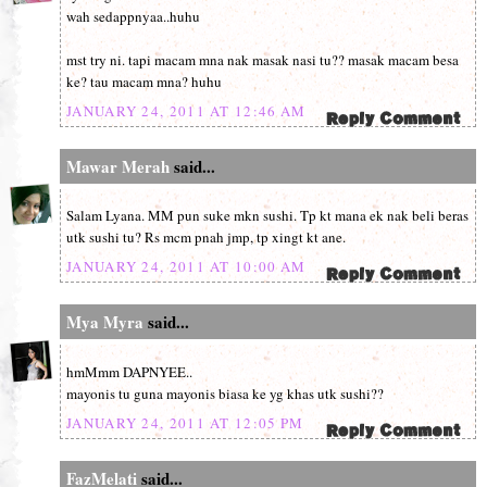
wah sedappnyaa..huhu
mst try ni. tapi macam mna nak masak nasi tu?? masak macam besa
ke? tau macam mna? huhu
JANUARY 24, 2011 AT 12:46 AM
Mawar Merah
said...
Salam Lyana. MM pun suke mkn sushi. Tp kt mana ek nak beli beras
utk sushi tu? Rs mcm pnah jmp, tp xingt kt ane.
JANUARY 24, 2011 AT 10:00 AM
Mya Myra
said...
hmMmm DAPNYEE..
mayonis tu guna mayonis biasa ke yg khas utk sushi??
JANUARY 24, 2011 AT 12:05 PM
FazMelati
said...