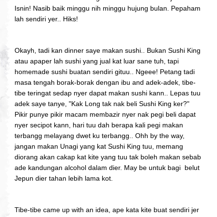
Isnin! Nasib baik minggu nih minggu hujung bulan. Pepaham
lah sendiri yer.. Hiks!
Okayh, tadi kan dinner saye makan sushi.. Bukan Sushi King
atau apaper lah sushi yang jual kat luar sane tuh, tapi
homemade sushi buatan sendiri gituu.. Ngeee! Petang tadi
masa tengah borak-borak dengan ibu and adek-adek, tibe-
tibe teringat sedap nyer dapat makan sushi kann.. Lepas tuu
adek saye tanye, "Kak Long tak nak beli Sushi King ker?"
Pikir punye pikir macam membazir nyer nak pegi beli dapat
nyer secipot kann, hari tuu dah berapa kali pegi makan
terbangg melayang dwet ku terbangg.. Ohh by the way,
jangan makan Unagi yang kat Sushi King tuu, memang
diorang akan cakap kat kite yang tuu tak boleh makan sebab
ade kandungan alcohol dalam dier. May be untuk bagi belut
Jepun dier tahan lebih lama kot.
Tibe-tibe came up with an idea, ape kata kite buat sendiri jer