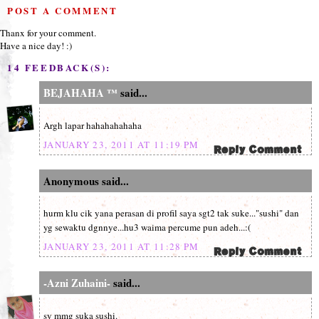
POST A COMMENT
Thanx for your comment.
Have a nice day! :)
14 FEEDBACK(S):
BEJAHAHA ™
said...
Argh lapar hahahahahaha
JANUARY 23, 2011 AT 11:19 PM
Anonymous said...
hurm klu cik yana perasan di profil saya sgt2 tak suke..."sushi" dan
yg sewaktu dgnnye...hu3 waima percume pun adeh...:(
JANUARY 23, 2011 AT 11:28 PM
-Azni Zuhaini-
said...
sy mmg suka sushi.