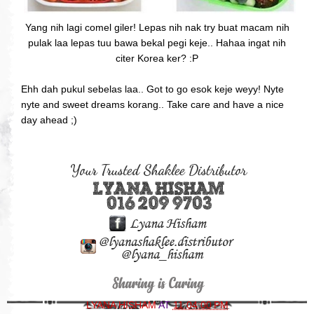
Yang nih lagi comel giler! Lepas nih nak try buat macam nih
pulak laa lepas tuu bawa bekal pegi keje.. Hahaa ingat nih
citer Korea ker? :P
Ehh dah pukul sebelas laa.. Got to go esok keje weyy! Nyte
nyte and sweet dreams korang.. Take care and have a nice
day ahead ;)
LYANA HISHAM
AT
11:04:00 PM