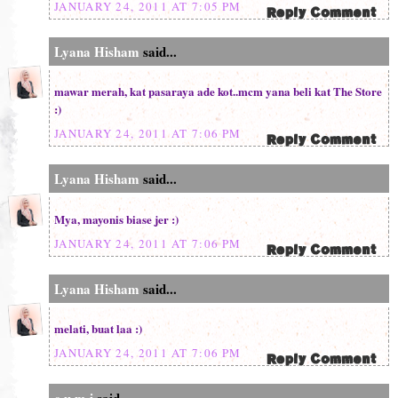
JANUARY 24, 2011 AT 7:05 PM
Lyana Hisham
said...
mawar merah, kat pasaraya ade kot..mcm yana beli kat The Store
:)
JANUARY 24, 2011 AT 7:06 PM
Lyana Hisham
said...
Mya, mayonis biase jer :)
JANUARY 24, 2011 AT 7:06 PM
Lyana Hisham
said...
melati, buat laa :)
JANUARY 24, 2011 AT 7:06 PM