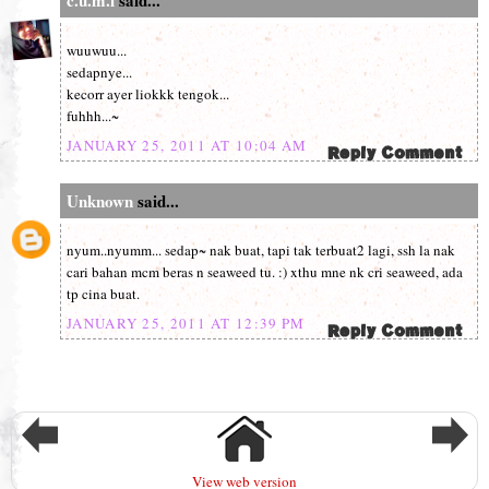
c.u.m.i
said...
wuuwuu...
sedapnye...
kecorr ayer liokkk tengok...
fuhhh...~
JANUARY 25, 2011 AT 10:04 AM
Unknown
said...
nyum..nyumm... sedap~ nak buat, tapi tak terbuat2 lagi, ssh la nak
cari bahan mcm beras n seaweed tu. :) xthu mne nk cri seaweed, ada
tp cina buat.
JANUARY 25, 2011 AT 12:39 PM
View web version