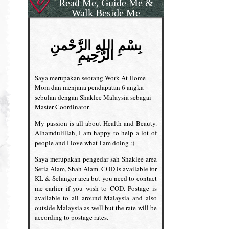
Read Me, Guide Me &
Walk Beside Me
بِسْمِ اللهِ الرَّحْمنِ
الرَّحِيمِ
Saya merupakan seorang Work At Home
Mom dan menjana pendapatan 6 angka
sebulan dengan Shaklee Malaysia sebagai
Master Coordinator.
My passion is all about Health and Beauty.
Alhamdulillah, I am happy to help a lot of
people and I love what I am doing :)
Saya merupakan pengedar sah Shaklee area
Setia Alam, Shah Alam. COD is available for
KL & Selangor area but you need to contact
me earlier if you wish to COD. Postage is
available to all around Malaysia and also
outside Malaysia as well but the rate will be
according to postage rates.