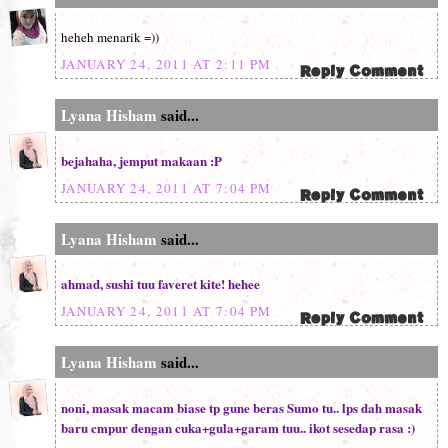
heheh menarik =))
JANUARY 24, 2011 AT 2:11 PM
Lyana Hisham
said...
bejahaha, jemput makaan :P
JANUARY 24, 2011 AT 7:04 PM
Lyana Hisham
said...
ahmad, sushi tuu faveret kite! hehee
JANUARY 24, 2011 AT 7:04 PM
Lyana Hisham
said...
noni, masak macam biase tp gune beras Sumo tu.. lps dah masak
baru cmpur dengan cuka+gula+garam tuu.. ikot sesedap rasa :)