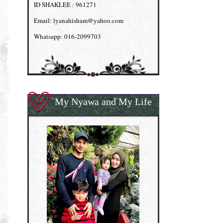
ID SHAKLEE : 961271
Email: lyanahisham@yahoo.com
Whatsapp: 016-2099703
My Nyawa and My Life