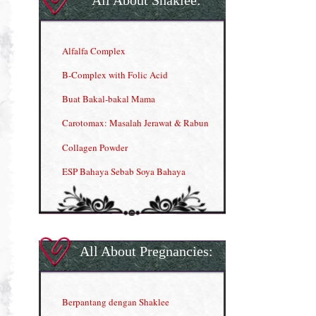
Alfalfa Complex
B-Complex with Folic Acid
Buat Bakal-bakal Mama
Carotomax: Masalah Jerawat & Rabun
Collagen Powder
ESP Bahaya Sebab Soya Bahaya
ESP Produk Shaklee Paling HOT
GLA Complex
Gla Complex (II)
All About Pregnancies:
Herbal Blend the Magic Cream
INFO: Penyakit Buah Pinggang
Berpantang dengan Shaklee