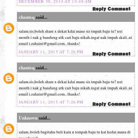
DECEMBER 30, 2014 AT 10:48 AM
chanteq
said...
salam.sis,boleh share x dekat kdai mane sis tmpah baju tu? nxt
month i nak g bandung utk cari baju nikah.ingat nak tmpah skali..ni
email i.zahaini@gmail.com.. thanks!
JANUARY 11, 2015 AT 7:26 PM
chanteq
said...
salam.sis,boleh share x dekat kdai mane sis tmpah baju tu? nxt
month i nak g bandung utk cari baju nikah.ingat nak tmpah skali..ni
email i.zahaini@gmail.com.. thanks!
JANUARY 11, 2015 AT 7:26 PM
Unknown
said...
salam..boleh bagitahu beli kain n tempah baju tu kat kedai mana di