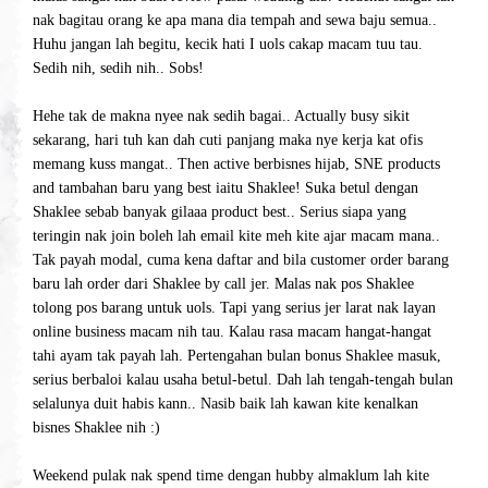
nak bagitau orang ke apa mana dia tempah and sewa baju semua..
Huhu jangan lah begitu, kecik hati I uols cakap macam tuu tau.
Sedih nih, sedih nih.. Sobs!
Hehe tak de makna nyee nak sedih bagai.. Actually busy sikit
sekarang, hari tuh kan dah cuti panjang maka nye kerja kat ofis
memang kuss mangat.. Then active berbisnes hijab, SNE products
and tambahan baru yang best iaitu Shaklee! Suka betul dengan
Shaklee sebab banyak gilaaa product best.. Serius siapa yang
teringin nak join boleh lah email kite meh kite ajar macam mana..
Tak payah modal, cuma kena daftar and bila customer order barang
baru lah order dari Shaklee by call jer. Malas nak pos Shaklee
tolong pos barang untuk uols. Tapi yang serius jer larat nak layan
online business macam nih tau. Kalau rasa macam hangat-hangat
tahi ayam tak payah lah. Pertengahan bulan bonus Shaklee masuk,
serius berbaloi kalau usaha betul-betul. Dah lah tengah-tengah bulan
selalunya duit habis kann.. Nasib baik lah kawan kite kenalkan
bisnes Shaklee nih :)
Weekend pulak nak spend time dengan hubby almaklum lah kite