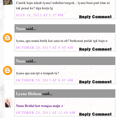
Cantik baju nikah lyana! terhibur tengok... lyana buat part time ni
tak penat ke? dgn kerja lg
JULY 16, 2013 AT 5:57 PM
Naza
said...
lyana, apa nama butik kat sana tu eh? berkenan pulak tgk baju u
OCTOBER 20, 2013 AT 8:05 AM
Naza
said...
lyana apa nm tpt u tempah tu?
OCTOBER 20, 2013 AT 8:05 AM
Lyana Hisham
said...
Nana Bridal kat wangsa maju :)
OCTOBER 20, 2013 AT 11:49 AM