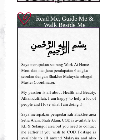
Read Me, Guide Me &
Walk Beside Me
بِسْمِ اللهِ الرَّحْمنِ
الرَّحِيمِ
Saya merupakan seorang Work At Home
Mom dan menjana pendapatan 6 angka
sebulan dengan Shaklee Malaysia sebagai
Master Coordinator.
My passion is all about Health and Beauty.
Alhamdulillah, I am happy to help a lot of
people and I love what I am doing :)
Saya merupakan pengedar sah Shaklee area
Setia Alam, Shah Alam. COD is available for
KL & Selangor area but you need to contact
me earlier if you wish to COD. Postage is
available to all around Malaysia and also