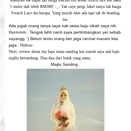
Malaysia tak dapat lah harga macam nih sebab french lace kat Jakel
1 meter dah lebih RM500! -_- Tak caye pergi Jakel tanya lah harga
French Lace dia berapa. Yang murah sikit ada tapi tak de beading
laa.
Ada jugak orang tanya saya nak sewa baju nikah saya nih.
Hurmmm.. Tengok lahh nanti saya pertimbangkan yer sebab
sayangg :') Belum tentu orang lain jaga cermat macam kita
jaga.. Huhuu
Next, review about my baju masa sanding kat rumah saya and baju
majlis bertandang. Dua-dua dari butik yang sama.
Majlis Sanding..