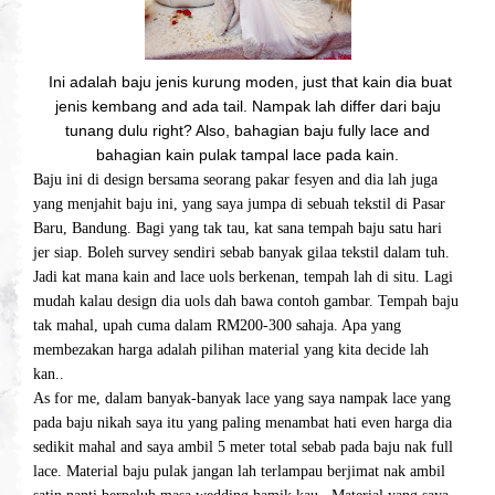
Ini adalah baju jenis kurung moden, just that kain dia buat
jenis kembang and ada tail. Nampak lah differ dari baju
tunang dulu right? Also, bahagian baju fully lace and
bahagian kain pulak tampal lace pada kain.
Baju ini di design bersama seorang pakar fesyen and dia lah juga
yang menjahit baju ini, yang saya jumpa di sebuah tekstil di Pasar
Baru, Bandung. Bagi yang tak tau, kat sana tempah baju satu hari
jer siap. Boleh survey sendiri sebab banyak gilaa tekstil dalam tuh.
Jadi kat mana kain and lace uols berkenan, tempah lah di situ. Lagi
mudah kalau design dia uols dah bawa contoh gambar. Tempah baju
tak mahal, upah cuma dalam RM200-300 sahaja. Apa yang
membezakan harga adalah pilihan material yang kita decide lah
kan..
As for me, dalam banyak-banyak lace yang saya nampak lace yang
pada baju nikah saya itu yang paling menambat hati even harga dia
sedikit mahal and saya ambil 5 meter total sebab pada baju nak full
lace. Material baju pulak jangan lah terlampau berjimat nak ambil