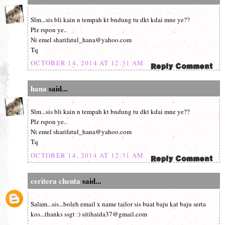
Slm...sis bli kain n tempah kt bndung tu dkt kdai mne ye??
Plz rspon ye..
Ni emel sharifatul_hana@yahoo.com
Tq
OCTOBER 14, 2014 AT 12:31 AM
hana
said...
Slm...sis bli kain n tempah kt bndung tu dkt kdai mne ye??
Plz rspon ye..
Ni emel sharifatul_hana@yahoo.com
Tq
OCTOBER 14, 2014 AT 12:31 AM
ceritera chenta
said...
Salam...sis...boleh email x name tailor sis buat baju kat baju serta
kos...thanks ssgt :) sitihaida37@gmail.com