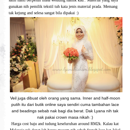
satin nanti berpeluh masa wedding hamik kau.. Material yang saya
gunakan nih pemilik tekstil tuh kata jenis material prada. Memang
tak kejung and selesa sangat bila dipakai :)
Veil juga dibuat oleh orang yang sama. Inner and half-moon
putih itu dari butik online saya sendiri cuma tambahan lace
and beadings sebab nak bagi dia berat. Dak Lyana nih tak
nak pakai crown masa nikah :)
Harga cost baju and tudung keseluruhan around RM2k. Kalau kat