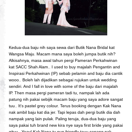
Kedua-dua baju nih saya sewa dari Butik Nana Bridal kat
Wangsa Maju. Macam mana saya boleh jumpa butik nih?
Alkisahnya, masa awal tahun pergi Pameran Perkahwinan
kat SACC Shah Alam.. I used to buy majalah Pengantin and
Inspirasi Perkahwinan (IP) sebab pelamin and baju dia cantik
wooo.. Boleh lah dijadikan sebagai rujukan untuk wedding
sendiri. And I fall in love with some of the baju dari majalah
IP. Then masa pergi pameran tadi tu, nampak lah ada
patung nih pakai sebijik macam baju yang saya adore sangat
tuu.. It's pastel grey colour. Terus booking dengan Kak Nana
nak ambil baju kat dia jer. Tapi lepas dah pergi butik dia dah
nampak yang lain pulak. Paling teruja, dua-dua baju yang
saya pakai tuh brand new kira nye saya first bride yang pakai
gituu.. Yeay! Kak Nana tu pun friendly tauu senang nak