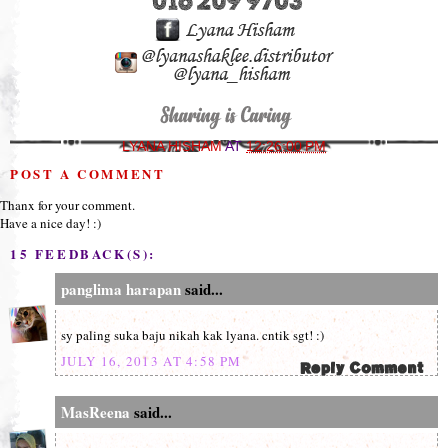
LYANA HISHAM
AT
12:26:00 PM
POST A COMMENT
Thanx for your comment.
Have a nice day! :)
15 FEEDBACK(S):
panglima harapan
said...
sy paling suka baju nikah kak lyana. cntik sgt! :)
JULY 16, 2013 AT 4:58 PM
MasReena
said...