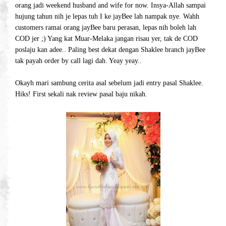
orang jadi weekend husband and wife for now. Insya-Allah sampai
hujung tahun nih je lepas tuh I ke jayBee lah nampak nye. Wahh
customers ramai orang jayBee baru perasan, lepas nih boleh lah
COD jer ;) Yang kat Muar-Melaka jangan risau yer, tak de COD
poslaju kan adee.. Paling best dekat dengan Shaklee branch jayBee
tak payah order by call lagi dah. Yeay yeay..
Okayh mari sambung cerita asal sebelum jadi entry pasal Shaklee.
Hiks! First sekali nak review pasal baju nikah.