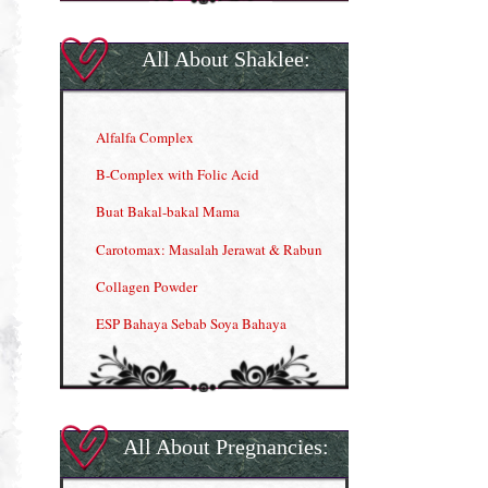
All About Shaklee:
Alfalfa Complex
B-Complex with Folic Acid
Buat Bakal-bakal Mama
Carotomax: Masalah Jerawat & Rabun
Collagen Powder
ESP Bahaya Sebab Soya Bahaya
ESP Produk Shaklee Paling HOT
GLA Complex
Gla Complex (II)
All About Pregnancies:
Herbal Blend the Magic Cream