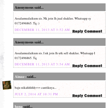
Anonymous said...
Assalamualaikum sis. Nk join lh jual shaklee. Whatsapp sy
0172496865. Tq :)
DECEMBER 11, 2013 AT 3:52 AM
Anonymous said...
Assalamualaikum sis. I nk join lh utk sell shaklee. Whatsapp I
0172496865. Tq
DECEMBER 11, 2013 AT 3:54 AM
Ainaa~
said...
baju nikahhhhh~~~ cantiknya...
JULY 2, 2014 AT 10:31 PM
hana
said...