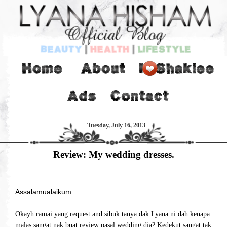
Tuesday, July 16, 2013
Review: My wedding dresses.
Assalamualaikum..
Okayh ramai yang request and sibuk tanya dak Lyana ni dah kenapa
malas sangat nak buat review pasal wedding dia? Kedekut sangat tak