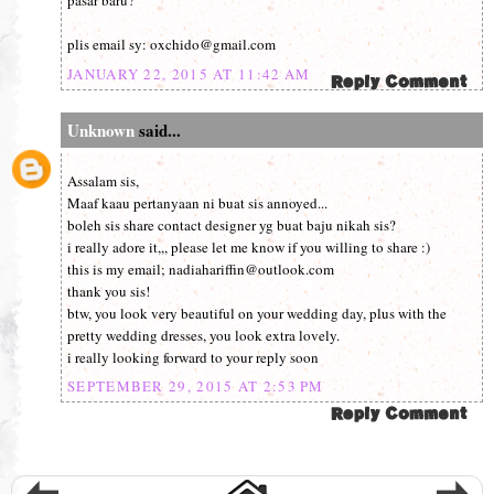
pasar baru?
plis email sy: oxchido@gmail.com
JANUARY 22, 2015 AT 11:42 AM
Unknown
said...
Assalam sis,
Maaf kaau pertanyaan ni buat sis annoyed...
boleh sis share contact designer yg buat baju nikah sis?
i really adore it,,, please let me know if you willing to share :)
this is my email; nadiahariffin@outlook.com
thank you sis!
btw, you look very beautiful on your wedding day, plus with the
pretty wedding dresses, you look extra lovely.
i really looking forward to your reply soon
SEPTEMBER 29, 2015 AT 2:53 PM