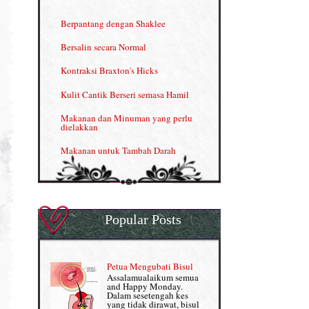
INFO: Penyakit Buah Pinggang
Berpantang dengan Shaklee
Kelebihan VITAMIN C & E
Bersalin secara Normal
Menjana income dengan Shaklee
Kontraksi Braxton's Hicks
Menjana income dengan Shaklee (II)
Kulit Cantik Berseri semasa Hamil
NUTRIFERON: Immune Booster
Makanan dan Minuman yang perlu
dielakkan
Nutrisi untuk Ikhtiar Hamil
Makanan untuk Tambah Darah
OMEGA GUARD
Masalah HB rendah?
Omega Guard: EPA & DHA for kids
My Story
OSTEMATRIX
Popular Posts
Normal VS Czer
Pantang Larang dalam Pengambilan
Vitamin
Pemakanan Semasa Hamil
Penjagaan Rambut: Prosante Hair Care
Petua Mengubati Bisul
Penyusuan Bayi
Assalamualaikum semua
Persediaan Haji & Umrah
and Happy Monday.
Perkembangan Minda Bayi
Dalam sesetengah kes
yang tidak dirawat, bisul
Review Part 1: Shaklee bagus ke?