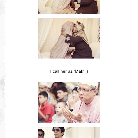
I call her as 'Mak' :)