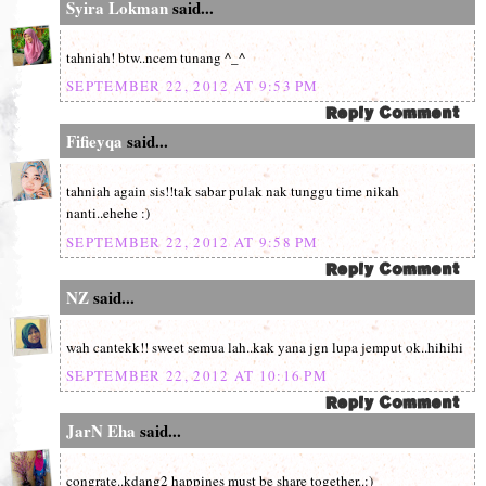
Syira Lokman
said...
tahniah! btw..ncem tunang ^_^
SEPTEMBER 22, 2012 AT 9:53 PM
Fifieyqa
said...
tahniah again sis!!tak sabar pulak nak tunggu time nikah
nanti..ehehe :)
SEPTEMBER 22, 2012 AT 9:58 PM
NZ
said...
wah cantekk!! sweet semua lah..kak yana jgn lupa jemput ok..hihihi
SEPTEMBER 22, 2012 AT 10:16 PM
JarN Eha
said...
congrate..kdang2 happines must be share together..:)