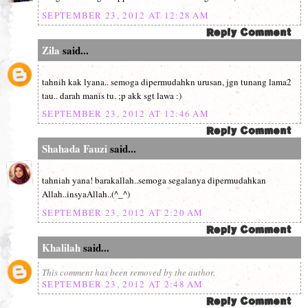
SEPTEMBER 23, 2012 AT 12:28 AM
Zila
said...
tahnih kak lyana.. semoga dipermudahkn urusan, jgn tunang lama2
tau.. darah manis tu. ;p akk sgt lawa :)
SEPTEMBER 23, 2012 AT 12:46 AM
Shahada Fauzi
said...
tahniah yana! barakallah..semoga segalanya dipermudahkan
Allah..insyaAllah..(^_^)
SEPTEMBER 23, 2012 AT 2:20 AM
Khalilah
said...
This comment has been removed by the author.
SEPTEMBER 23, 2012 AT 2:48 AM