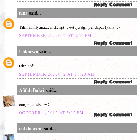
nina
said...
Tahniah...lyana..,cantik sgt...:)setuju dgn pendapat lyana...:)
SEPTEMBER 25, 2012 AT 2:52 PM
Unknown
said...
tahniah!!!
SEPTEMBER 26, 2012 AT 11:23 AM
Afifah Bakri
said...
congrates sis... =D
OCTOBER 1, 2012 AT 3:02 PM
nabila azmi
said...