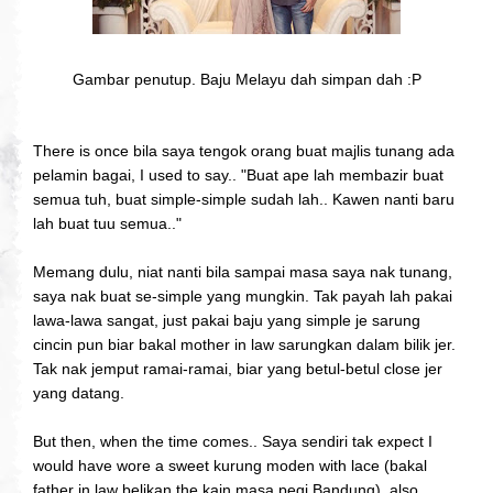
Gambar penutup. Baju Melayu dah simpan dah :P
There is once bila saya tengok orang buat majlis tunang ada
pelamin bagai, I used to say.. "Buat ape lah membazir buat
semua tuh, buat simple-simple sudah lah.. Kawen nanti baru
lah buat tuu semua.."
Memang dulu, niat nanti bila sampai masa saya nak tunang,
saya nak buat se-simple yang mungkin. Tak payah lah pakai
lawa-lawa sangat, just pakai baju yang simple je sarung
cincin pun biar bakal mother in law sarungkan dalam bilik jer.
Tak nak jemput ramai-ramai, biar yang betul-betul close jer
yang datang.
But then, when the time comes.. Saya sendiri tak expect I
would have wore a sweet kurung moden with lace (bakal
father in law belikan the kain masa pegi Bandung), also