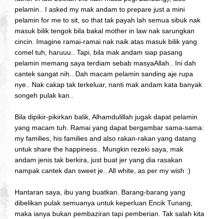
pelamin.. I asked my mak andam to prepare just a mini
pelamin for me to sit, so that tak payah lah semua sibuk nak
masuk bilik tengok bila bakal mother in law nak sarungkan
cincin. Imagine ramai-ramai nak naik atas masuk bilik yang
comel tuh, haruuu.. Tapi, bila mak andam siap pasang
pelamin memang saya terdiam sebab masyaAllah.. Ini dah
cantek sangat nih.. Dah macam pelamin sanding aje rupa
nye.. Nak cakap tak terkeluar, nanti mak andam kata banyak
songeh pulak kan..
Bila dipikir-pikirkan balik, Alhamdulillah jugak dapat pelamin
yang macam tuh. Ramai yang dapat bergambar sama-sama:
my families, his families and also rakan-rakan yang datang
untuk share the happiness.. Mungkin rezeki saya, mak
andam jenis tak berkira, just buat jer yang dia rasakan
nampak cantek dan sweet je.. All white, as per my wish :)
Hantaran saya, ibu yang buatkan. Barang-barang yang
dibelikan pulak semuanya untuk keperluan Encik Tunang,
maka ianya bukan pembaziran tapi pemberian. Tak salah kita