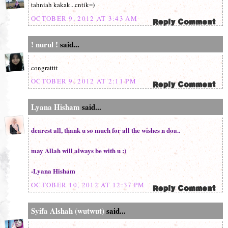
tahniah kakak...cntik=)
OCTOBER 9, 2012 AT 3:43 AM
! nurul !
said...
congratttt
OCTOBER 9, 2012 AT 2:11 PM
Lyana Hisham
said...
dearest all, thank u so much for all the wishes n doa..
may Allah will always be with u :)
-Lyana Hisham
OCTOBER 10, 2012 AT 12:37 PM
Syifa Alshah (wutwut)
said...