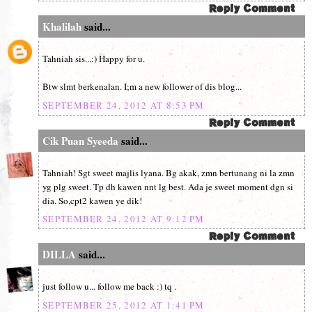
Khalilah
said...
Tahniah sis...:) Happy for u.
Btw slmt berkenalan. I;m a new follower of dis blog...
SEPTEMBER 24, 2012 AT 8:53 PM
Cik Puan Syeeda
said...
Tahniah! Sgt sweet majlis lyana. Bg akak, zmn bertunang ni la zmn
yg plg sweet. Tp dh kawen nnt lg best. Ada je sweet moment dgn si
dia. So,cpt2 kawen ye dik!
SEPTEMBER 24, 2012 AT 9:12 PM
DILLA
said...
just follow u... follow me back :) tq .
SEPTEMBER 25, 2012 AT 1:41 PM