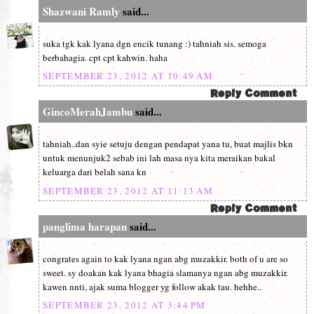
Shazwani Ramly
said...
suka tgk kak lyana dgn encik tunang :) tahniah sis. semoga
berbahagia. cpt cpt kahwin. haha
SEPTEMBER 23, 2012 AT 10:49 AM
GincoMerahJambu
said...
tahniah..dan syie setuju dengan pendapat yana tu, buat majlis bkn
untuk menunjuk2 sebab ini lah masa nya kita meraikan bakal
keluarga dari belah sana kn
SEPTEMBER 23, 2012 AT 11:13 AM
panglima harapan
said...
congrates again to kak lyana ngan abg muzakkir. both of u are so
sweet. sy doakan kak lyana bhagia slamanya ngan abg muzakkir.
kawen nnti, ajak suma blogger yg follow akak tau. hehhe..
SEPTEMBER 23, 2012 AT 3:44 PM