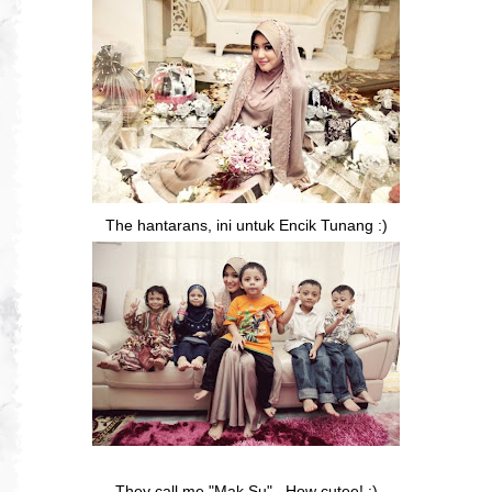
The hantarans, ini untuk Encik Tunang :)
They call me "Mak Su".. How cutee! :)