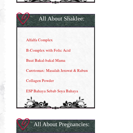
All About Shaklee:
Alfalfa Complex
B-Complex with Folic Acid
Buat Bakal-bakal Mama
Carotomax: Masalah Jerawat & Rabun
Collagen Powder
ESP Bahaya Sebab Soya Bahaya
ESP Produk Shaklee Paling HOT
GLA Complex
Gla Complex (II)
All About Pregnancies:
Herbal Blend the Magic Cream