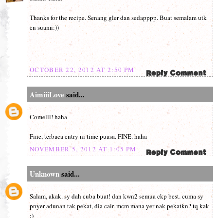
Thanks for the recipe. Senang gler dan sedapppp. Buat semalam utk
en suami:))
OCTOBER 22, 2012 AT 2:50 PM
AimiiiLove
said...
Comelll! haha
Fine, terbaca entry ni time puasa. FINE. haha
NOVEMBER 5, 2012 AT 1:05 PM
Unknown
said...
Salam, akak. sy dah cuba buat! dan kwn2 semua ckp best. cuma sy
pnyer adunan tak pekat, dia cair. mcm mana yer nak pekatkn? tq kak
:)