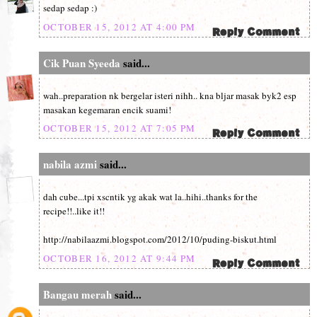
sedap sedap :)
OCTOBER 15, 2012 AT 4:00 PM
Cik Puan Syeeda
said...
wah..preparation nk bergelar isteri nihh.. kna bljar masak byk2 esp
masakan kegemaran encik suami!
OCTOBER 15, 2012 AT 7:05 PM
nabila azmi
said...
dah cube...tpi xscntik yg akak wat la..hihi..thanks for the
recipe!!..like it!!
http://nabilaazmi.blogspot.com/2012/10/puding-biskut.html
OCTOBER 16, 2012 AT 9:44 PM
Bangau merah
said...