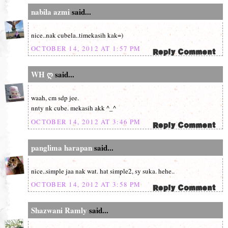
nabila azmi
said...
nice..nak cubela..timekasih kak=)
OCTOBER 14, 2012 AT 1:57 PM
WH ღ
said...
waah, cm sdp jee.
nnty nk cube. mekasih akk ^_^
OCTOBER 14, 2012 AT 3:46 PM
panglima harapan
said...
nice..simple jaa nak wat. hat simple2, sy suka. hehe..
OCTOBER 14, 2012 AT 3:58 PM
Shazwani Ramly
said...