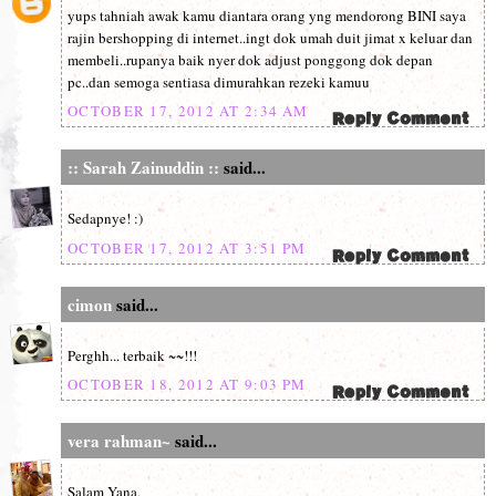
yups tahniah awak kamu diantara orang yng mendorong BINI saya
rajin bershopping di internet..ingt dok umah duit jimat x keluar dan
membeli..rupanya baik nyer dok adjust ponggong dok depan
pc..dan semoga sentiasa dimurahkan rezeki kamuu
OCTOBER 17, 2012 AT 2:34 AM
:: Sarah Zainuddin ::
said...
Sedapnye! :)
OCTOBER 17, 2012 AT 3:51 PM
cimon
said...
Perghh... terbaik ~~!!!
OCTOBER 18, 2012 AT 9:03 PM
vera rahman~
said...
Salam Yana,