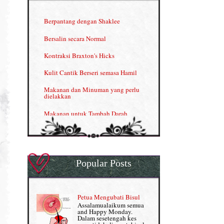
INFO: Penyakit Buah Pinggang
Berpantang dengan Shaklee
Kelebihan VITAMIN C & E
Bersalin secara Normal
Menjana income dengan Shaklee
Kontraksi Braxton's Hicks
Menjana income dengan Shaklee (II)
Kulit Cantik Berseri semasa Hamil
NUTRIFERON: Immune Booster
Makanan dan Minuman yang perlu
dielakkan
Nutrisi untuk Ikhtiar Hamil
Makanan untuk Tambah Darah
OMEGA GUARD
Masalah HB rendah?
Omega Guard: EPA & DHA for kids
My Story
OSTEMATRIX
Popular Posts
Normal VS Czer
Pantang Larang dalam Pengambilan
Vitamin
Pemakanan Semasa Hamil
Penjagaan Rambut: Prosante Hair Care
Petua Mengubati Bisul
Penyusuan Bayi
Assalamualaikum semua
Persediaan Haji & Umrah
and Happy Monday.
Perkembangan Minda Bayi
Dalam sesetengah kes