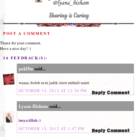
LYANA HISHAM
AT
11:21:00 AM
POST A COMMENT
Thanx for your comment.
Have a nice day! :)
16 FEEDBACK(S):
pakDin
said...
waaaa..boleh ar ni jadik isteri mithali nanti
OCTOBER 14, 2012 AT 12:36 PM
Lyana Hisham
said...
insyaAllah :)
OCTOBER 14, 2012 AT 1:47 PM