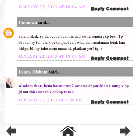
JANUARY 22, 2013 AT 10:04 AM
Unknown
said...
Salam, akak. sy dah cuba buat nie dan kwn2 semua ckp best. Tp
adunan sy tuh dia x pekat, jadi cair wlau dah smalaman letak lam
fridge. blh sy tahu mcm mana nk pkatkan yer? tq :)
JANUARY 22, 2013 AT 10:05 AM
Lyana Hisham
said...
w'salam dear.. kena kacau rata2 ms atas dapur..klau x mmg x bp
jd nnt sbb custard x cukup rata :)
JANUARY 22, 2013 AT 9:59 PM