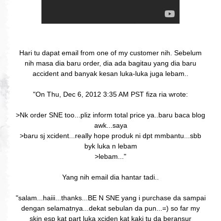
Hari tu dapat email from one of my customer nih. Sebelum
nih masa dia baru order, dia ada bagitau yang dia baru
accident and banyak kesan luka-luka juga lebam..
"On Thu, Dec 6, 2012 3:35 AM PST fiza ria wrote:
>Nk order SNE too...pliz inform total price ya..baru baca blog
awk...saya
>baru sj xcident...really hope produk ni dpt mmbantu...sbb
byk luka n lebam
>lebam..."
Yang nih email dia hantar tadi..
"salam...haiii...thanks...BE N SNE yang i purchase da sampai
dengan selamatnya...dekat sebulan da pun...=) so far my
skin esp kat part luka xciden kat kaki tu da beransur