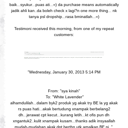
baik...syukur...puas ati...=) da purchase means automatically
jadik ahli kan..da boleh check x lagi?n one more thing... nk
tanya psl dropship...rasa bminatlah...=)
Testimoni received this morning, from one of my repeat
customers:
"Wednesday, January 30, 2013 5:14 PM
From:
"sya kinah"
To: "White Lavender"
alhamdulilah...dalam byk2 produk yg akak try BE la yg akak
rs puas hati...akak bertudung xnampak berbelang2
dh...jerawat cpt kecut...kurang letih...kt ofis pun dh
xngantuk2..kulit xnampak kusam...thanks adik insyaallah
mudah-mudahan akak dpt berthn utk amalkan BE ni.."