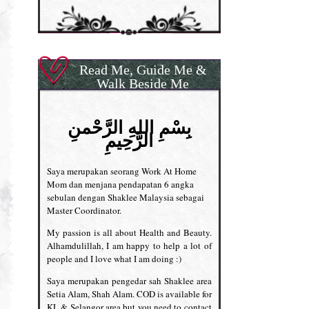
Read Me, Guide Me &
Walk Beside Me
بِسْمِ اللهِ الرَّحْمنِ
الرَّحِيمِ
Saya merupakan seorang Work At Home
Mom dan menjana pendapatan 6 angka
sebulan dengan Shaklee Malaysia sebagai
Master Coordinator.
My passion is all about Health and Beauty.
Alhamdulillah, I am happy to help a lot of
people and I love what I am doing :)
Saya merupakan pengedar sah Shaklee area
Setia Alam, Shah Alam. COD is available for
KL & Selangor area but you need to contact