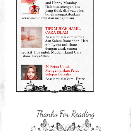
Persediaan Haji & Umrah
and Happy Monday.
Perkembangan Minda Bayi
Dalam sesetengah kes
yang tidak dirawat, bisul
Review Part 1: Shaklee bagus ke?
boleh mengakibatkan
Supplement untuk Kehamilan
keracunan darah dan mengancam...
Review Part 2: Shaklee's Slimming Set
TIPS MUDAH HAMIL
Review Part 3: Shaklee's Beauty Set
CARA ISLAM.
Assalamualaikum semua
dan Salam Ramadhan. Hari
Senggugut dan Sindrom PMS
nih Lyana nak share
dengan awak semua
Set Berpantang Shaklee
sedikit Tips untuk Mudah Hamil Cara
Islam. InsyaAllah...
Set Kehamilan Shaklee
20 Petua Untuk
Mengempiskan Perut
Set Mighty Gems
Selepas Bersalin.
Assalamualaikum.. Entry
Set Shaklee yang HOT SELLING
ini khusus Lyana share
dengan Mama-mama yang
baru lepas bersalin tengah berpantang tuu,
Shaklee Collagen Powder
nak kembali kurus, flat da...
Shaklee Collagen Powder (II)
Sharing untuk IBU
HAMIL: 8 Petua Mudah
Supplement Shaklee untuk Kanak-
Untuk Bersalin Normal
kanak
Assalamualaikum semua :)
Entry kali nih Lyana nak
share lagi info untuk
Supplement untuk Gain Weight
bakal-bakal ibu yang dah makin dekat