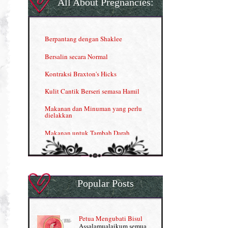
All About Pregnancies:
Herbal Blend the Magic Cream
INFO: Penyakit Buah Pinggang
Berpantang dengan Shaklee
Kelebihan VITAMIN C & E
Bersalin secara Normal
Menjana income dengan Shaklee
Kontraksi Braxton's Hicks
Menjana income dengan Shaklee (II)
Kulit Cantik Berseri semasa Hamil
NUTRIFERON: Immune Booster
Makanan dan Minuman yang perlu
dielakkan
Nutrisi untuk Ikhtiar Hamil
Makanan untuk Tambah Darah
OMEGA GUARD
Masalah HB rendah?
Omega Guard: EPA & DHA for kids
My Story
OSTEMATRIX
Popular Posts
Normal VS Czer
Pantang Larang dalam Pengambilan
Vitamin
Pemakanan Semasa Hamil
Penjagaan Rambut: Prosante Hair Care
Petua Mengubati Bisul
Penyusuan Bayi
Assalamualaikum semua