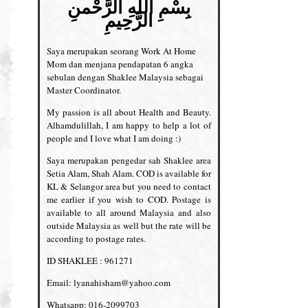
بِسْمِ اللهِ الرَّحْمنِ
الرَّحِيمِ
Saya merupakan seorang Work At Home
Mom dan menjana pendapatan 6 angka
sebulan dengan Shaklee Malaysia sebagai
Master Coordinator.
My passion is all about Health and Beauty.
Alhamdulillah, I am happy to help a lot of
people and I love what I am doing :)
Saya merupakan pengedar sah Shaklee area
Setia Alam, Shah Alam. COD is available for
KL & Selangor area but you need to contact
me earlier if you wish to COD. Postage is
available to all around Malaysia and also
outside Malaysia as well but the rate will be
according to postage rates.
ID SHAKLEE : 961271
Email: lyanahisham@yahoo.com
Whatsapp: 016-2099703