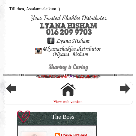
Till then, Assalamualaikum :)
LYANA HISHAM
AT
6:23:00 PM
View web version
The Boss
LYANA HISHAM