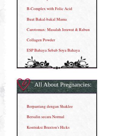
B-Complex with Folic Acid
Buat Bakal-bakal Mama
Carotomax: Masalah Jerawat & Rabun
Collagen Powder
ESP Bahaya Sebab Soya Bahaya
ESP Produk Shaklee Paling HOT
GLA Complex
Gla Complex (II)
All About Pregnancies:
Herbal Blend the Magic Cream
INFO: Penyakit Buah Pinggang
Berpantang dengan Shaklee
Kelebihan VITAMIN C & E
Bersalin secara Normal
Menjana income dengan Shaklee
Kontraksi Braxton's Hicks
Menjana income dengan Shaklee (II)