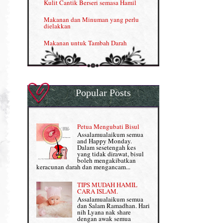
Kulit Cantik Berseri semasa Hamil
NUTRIFERON: Immune Booster
Makanan dan Minuman yang perlu
dielakkan
Nutrisi untuk Ikhtiar Hamil
Makanan untuk Tambah Darah
OMEGA GUARD
Masalah HB rendah?
Omega Guard: EPA & DHA for kids
My Story
OSTEMATRIX
Popular Posts
Normal VS Czer
Pantang Larang dalam Pengambilan
Vitamin
Pemakanan Semasa Hamil
Penjagaan Rambut: Prosante Hair Care
Petua Mengubati Bisul
Penyusuan Bayi
Assalamualaikum semua
Persediaan Haji & Umrah
and Happy Monday.
Perkembangan Minda Bayi
Dalam sesetengah kes
yang tidak dirawat, bisul
Review Part 1: Shaklee bagus ke?
boleh mengakibatkan
Supplement untuk Kehamilan
keracunan darah dan mengancam...
Review Part 2: Shaklee's Slimming Set
TIPS MUDAH HAMIL
Review Part 3: Shaklee's Beauty Set
CARA ISLAM.
Assalamualaikum semua
dan Salam Ramadhan. Hari
Senggugut dan Sindrom PMS
nih Lyana nak share
dengan awak semua