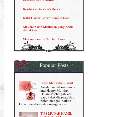
Menjana income dengan Shaklee
Kontraksi Braxton's Hicks
Menjana income dengan Shaklee (II)
Kulit Cantik Berseri semasa Hamil
NUTRIFERON: Immune Booster
Makanan dan Minuman yang perlu
dielakkan
Nutrisi untuk Ikhtiar Hamil
Makanan untuk Tambah Darah
OMEGA GUARD
Masalah HB rendah?
Omega Guard: EPA & DHA for kids
My Story
OSTEMATRIX
Popular Posts
Normal VS Czer
Pantang Larang dalam Pengambilan
Vitamin
Pemakanan Semasa Hamil
Penjagaan Rambut: Prosante Hair Care
Petua Mengubati Bisul
Penyusuan Bayi
Assalamualaikum semua
Persediaan Haji & Umrah
and Happy Monday.
Perkembangan Minda Bayi
Dalam sesetengah kes
yang tidak dirawat, bisul
Review Part 1: Shaklee bagus ke?
boleh mengakibatkan
Supplement untuk Kehamilan
keracunan darah dan mengancam...
Review Part 2: Shaklee's Slimming Set
TIPS MUDAH HAMIL
Review Part 3: Shaklee's Beauty Set
CARA ISLAM.