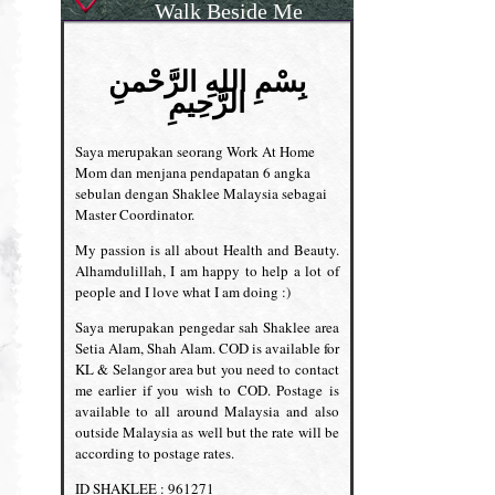
Walk Beside Me
بِسْمِ اللهِ الرَّحْمنِ
الرَّحِيمِ
Saya merupakan seorang Work At Home
Mom dan menjana pendapatan 6 angka
sebulan dengan Shaklee Malaysia sebagai
Master Coordinator.
My passion is all about Health and Beauty.
Alhamdulillah, I am happy to help a lot of
people and I love what I am doing :)
Saya merupakan pengedar sah Shaklee area
Setia Alam, Shah Alam. COD is available for
KL & Selangor area but you need to contact
me earlier if you wish to COD. Postage is
available to all around Malaysia and also
outside Malaysia as well but the rate will be
according to postage rates.
ID SHAKLEE : 961271