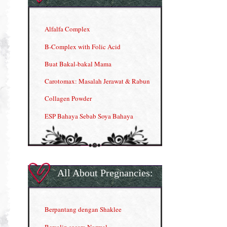
Alfalfa Complex
B-Complex with Folic Acid
Buat Bakal-bakal Mama
Carotomax: Masalah Jerawat & Rabun
Collagen Powder
ESP Bahaya Sebab Soya Bahaya
ESP Produk Shaklee Paling HOT
GLA Complex
Gla Complex (II)
All About Pregnancies:
Herbal Blend the Magic Cream
INFO: Penyakit Buah Pinggang
Berpantang dengan Shaklee
Kelebihan VITAMIN C & E
Bersalin secara Normal