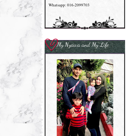
Whatsapp: 016-2099703
My Nyawa and My Life