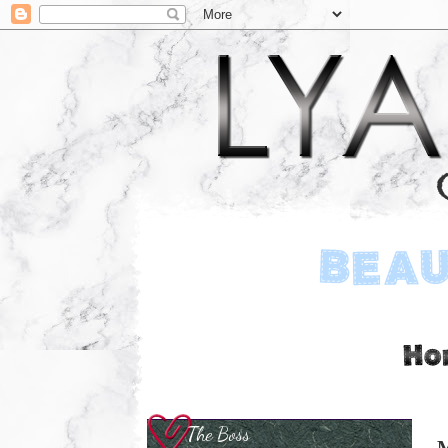
The Boss
M