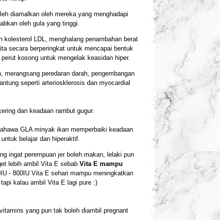
oleh diamalkan oleh mereka yang menghadapi
bkan oleh gula yang tinggi.
n kolesterol LDL, menghalang penambahan berat
ita secara berperingkat untuk mencapai bentuk
perut kosong untuk mengelak keasidan hiper.
, merangsang peredaran darah, pengembangan
ntung seperti arteriosklerosis dan myocardial
kering dan keadaan rambut gugur.
l bahawa GLA minyak ikan memperbaiki keadaan
tuk belajar dan hiperaktif.
 ingat perempuan jer boleh makan, lelaki pun
et lebih ambil Vita E sebab
Vita E mampu
0IU - 800IU Vita E sehari mampu meningkatkan
i kalau ambil Vita E lagi pure :)
t vitamins yang pun tak boleh diambil pregnant