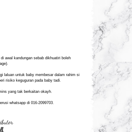
s di awal kandungan sebab dikhuatiri boleh
age).
gi laluan untuk baby membesar dalam rahim si
eri risiko keguguran pada baby tadi.
amins yang tak berkaitan okayh.
nerusi whatsapp di 016-2099703.