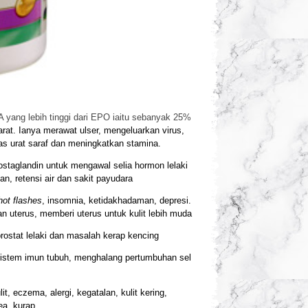
 yang lebih tinggi dari EPO iaitu sebanyak 25%
at. Ianya merawat ulser, mengeluarkan virus,
 urat saraf dan meningkatkan stamina.
staglandin untuk mengawal selia hormon lelaki
, retensi air dan sakit payudara
hot flashes
, insomnia, ketidakhadaman, depresi.
uterus, memberi uterus untuk kulit lebih muda
ostat lelaki dan masalah kerap kencing
sistem imun tubuh, menghalang pertumbuhan sel
t, eczema, alergi, kegatalan, kulit kering,
ea, kurap.