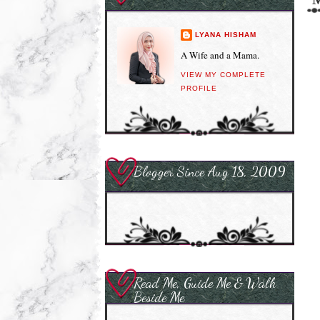
LYANA HISHAM
A Wife and a Mama.
VIEW MY COMPLETE
PROFILE
Blogger Since Aug 18, 2009
Read Me, Guide Me & Walk
Beside Me