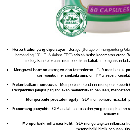
Herba tradisi yang dipercayai
- Borage
(Borage oil mengandungi GLA
berbanding 10% GLA dalam EPO
)
adalah herba kegemaran orang Bar
melegakan kelesuan, membersihkan kahak, meringankan kebas
Mengawal hormon estrogen dan testosteron
- GLA membentuk pro
dan wanita, memperbaiki simptom PMS seperti kesakitan
Melambatkan menopous
- Memperbaiki keadaan menopous seperti
Pengambilan jangka panjang akan melambatkan penuaan, mengetatkan 
Memperbaiki prostatomegaly
- GLA memperbaiki masalah pr
Menentang penyakit
- GLA adalah anti-oksidan yang meningkatkan 
abnormal
Memperbaiki inflamasi kulit
- GLA mengurangkan inflamasi kuli
memperbaiki bintik penuaan, tin