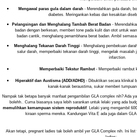
Mengawal paras gula dalam darah
- Merendahkan gula darah, b
diabetes. Meringankan kebas dan kesakitan diseba
Pelangsingan dan Menghalang Tambah Berat Badan
- Merendahka
badan dengan berkesan, memberi tone pada kulit dan otot untuk wan
badan cantik, menghalang penambhana berat badan. Ambil semasa 
Menghalang Tekanan Darah Tinggi
- Menghalang pembekuan darah
salur darah, memperbaiki tekanan darah tinggi, mengelak masalah ja
infarction.
Memperbaiki Tekstur Rambut
- Memperbaiki rambut 
Hiperaktif dan Austisma (ADD/ADHD)
- Dibuktikan secara klinika
kanak-kanak beraustima, sukar memberi tumpuan un
Nampak tak betapa banyak manfaat pengambilan GLA complex nih? Ada yang
bolehh.. Cuma biasanya saya lebih sarankan untuk lelaki yang ada budg
memulihkan kemampuan sistem reproduktif
. Lelaki yang mengambil 60
kiraan sperma mereka. Kandungan Vita E ada juga dalam GLA tap
Akan tetapi, pregnant ladies tak boleh ambil yer GLA Complex nih. Ini lis
ladies: