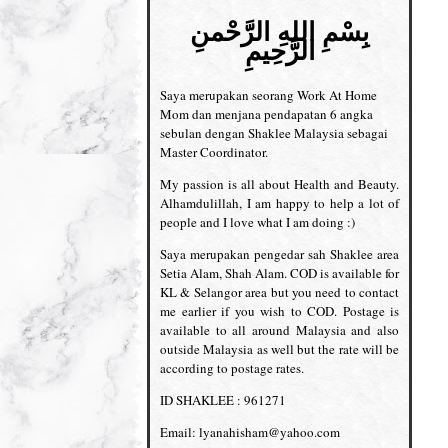
بِسْمِ اللهِ الرَّحْمنِ
الرَّحِيمِ
Saya merupakan seorang Work At Home
Mom dan menjana pendapatan 6 angka
sebulan dengan Shaklee Malaysia sebagai
Master Coordinator.
My passion is all about Health and Beauty.
Alhamdulillah, I am happy to help a lot of
people and I love what I am doing :)
Saya merupakan pengedar sah Shaklee area
Setia Alam, Shah Alam. COD is available for
KL & Selangor area but you need to contact
me earlier if you wish to COD. Postage is
available to all around Malaysia and also
outside Malaysia as well but the rate will be
according to postage rates.
ID SHAKLEE : 961271
Email: lyanahisham@yahoo.com