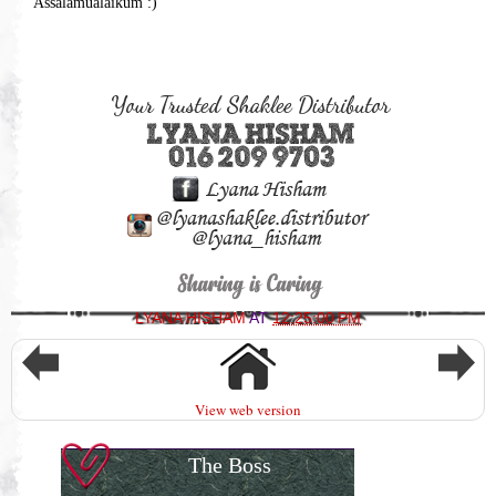
Assalamualaikum :)
LYANA HISHAM
AT
12:25:00 PM
View web version
The Boss