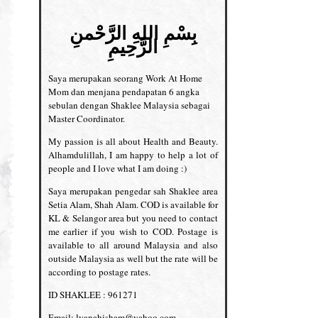
بِسْمِ اللهِ الرَّحْمنِ
الرَّحِيمِ
Saya merupakan seorang Work At Home
Mom dan menjana pendapatan 6 angka
sebulan dengan Shaklee Malaysia sebagai
Master Coordinator.
My passion is all about Health and Beauty.
Alhamdulillah, I am happy to help a lot of
people and I love what I am doing :)
Saya merupakan pengedar sah Shaklee area
Setia Alam, Shah Alam. COD is available for
KL & Selangor area but you need to contact
me earlier if you wish to COD. Postage is
available to all around Malaysia and also
outside Malaysia as well but the rate will be
according to postage rates.
ID SHAKLEE : 961271
Email: lyanahisham@yahoo.com