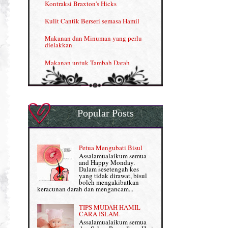
Kontraksi Braxton's Hicks
Menjana income dengan Shaklee (II)
Kulit Cantik Berseri semasa Hamil
NUTRIFERON: Immune Booster
Makanan dan Minuman yang perlu
dielakkan
Nutrisi untuk Ikhtiar Hamil
Makanan untuk Tambah Darah
OMEGA GUARD
Masalah HB rendah?
Omega Guard: EPA & DHA for kids
My Story
OSTEMATRIX
Popular Posts
Normal VS Czer
Pantang Larang dalam Pengambilan
Vitamin
Pemakanan Semasa Hamil
Penjagaan Rambut: Prosante Hair Care
Petua Mengubati Bisul
Penyusuan Bayi
Assalamualaikum semua
Persediaan Haji & Umrah
and Happy Monday.
Perkembangan Minda Bayi
Dalam sesetengah kes
yang tidak dirawat, bisul
Review Part 1: Shaklee bagus ke?
boleh mengakibatkan
Supplement untuk Kehamilan
keracunan darah dan mengancam...
Review Part 2: Shaklee's Slimming Set
TIPS MUDAH HAMIL
Review Part 3: Shaklee's Beauty Set
CARA ISLAM.
Assalamualaikum semua