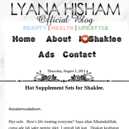
Thursday, August 1, 2013
Hot Supplement Sets for Shaklee.
Assalamualaikum..
Hye uols.. How's life treating everyone? Saya sihat Alhamdulillah,
cuma ade lah sakit pening sikit. Lumrah lah kan.. Doakan kesihatan