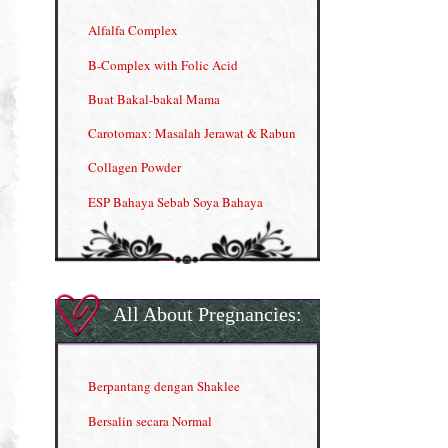
Alfalfa Complex
B-Complex with Folic Acid
Buat Bakal-bakal Mama
Carotomax: Masalah Jerawat & Rabun
Collagen Powder
ESP Bahaya Sebab Soya Bahaya
ESP Produk Shaklee Paling HOT
GLA Complex
Gla Complex (II)
All About Pregnancies:
Herbal Blend the Magic Cream
INFO: Penyakit Buah Pinggang
Berpantang dengan Shaklee
Kelebihan VITAMIN C & E
Bersalin secara Normal
Menjana income dengan Shaklee