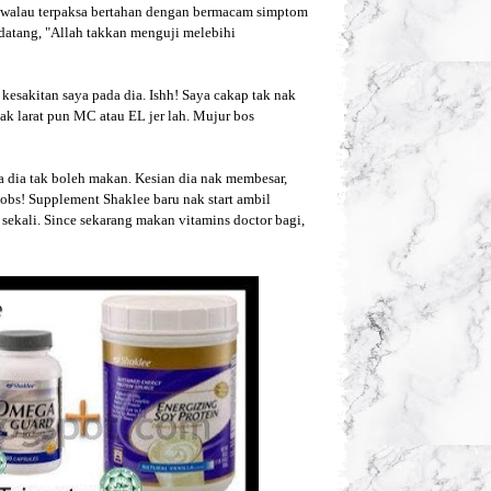
tu walau terpaksa bertahan dengan bermacam simptom
 datang, "Allah takkan menguji melebihi
t kesakitan saya pada dia. Ishh! Saya cakap tak nak
r, tak larat pun MC atau EL jer lah. Mujur bos
a dia tak boleh makan. Kesian dia nak membesar,
Sobs! Supplement Shaklee baru nak start ambil
ekali. Since sekarang makan vitamins doctor bagi,