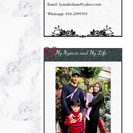
Email: lyanahisham@yahoo.com
Whatsapp: 016-2099703
My Nyawa and My Life