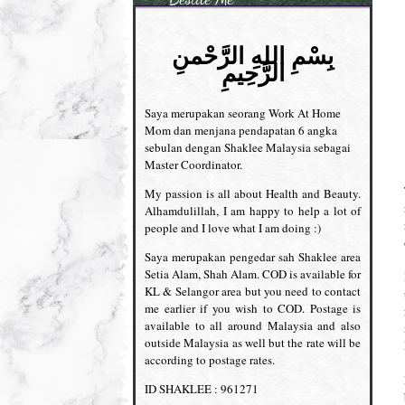
بِسْمِ اللهِ الرَّحْمنِ
الرَّحِيمِ
Saya merupakan seorang Work At Home
Mom dan menjana pendapatan 6 angka
sebulan dengan Shaklee Malaysia sebagai
Master Coordinator.
My passion is all about Health and Beauty.
Alhamdulillah, I am happy to help a lot of
people and I love what I am doing :)
Saya merupakan pengedar sah Shaklee area
Setia Alam, Shah Alam. COD is available for
KL & Selangor area but you need to contact
me earlier if you wish to COD. Postage is
available to all around Malaysia and also
outside Malaysia as well but the rate will be
according to postage rates.
ID SHAKLEE : 961271