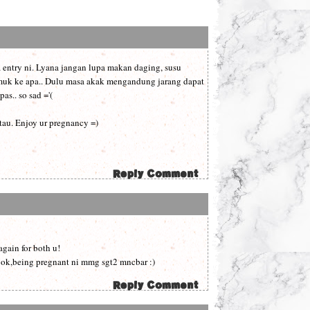
 entry ni. Lyana jangan lupa makan daging, susu
emuk ke apa.. Dulu masa akak mengandung jarang dapat
as.. so sad ='(
tau. Enjoy ur pregnancy =)
again for both u!
re ok,being pregnant ni mmg sgt2 mncbar :)