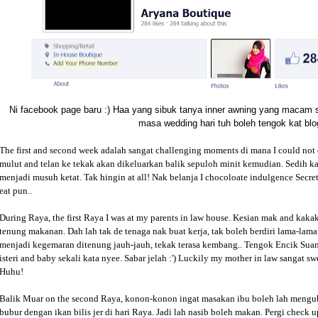
Ni facebook page baru :) Haa yang sibuk tanya inner awning yang macam 
masa wedding hari tuh boleh tengok kat blog
The first and second week adalah sangat challenging moments di mana I could not ea
mulut and telan ke tekak akan dikeluarkan balik sepuloh minit kemudian. Sedih 
menjadi musuh ketat. Tak hingin at all! Nak belanja I chocoloate indulgence Secret
eat pun..
During Raya, the first Raya I was at my parents in law house. Kesian mak and kakak-
tenung makanan. Dah lah tak de tenaga nak buat kerja, tak boleh berdiri lama-la
menjadi kegemaran ditenung jauh-jauh, tekak terasa kembang.. Tengok Encik Su
isteri and baby sekali kata nyee. Sabar jelah :') Luckily my mother in law sangat s
Huhu!
Balik Muar on the second Raya, konon-konon ingat masakan ibu boleh lah menguba
bubur dengan ikan bilis jer di hari Raya. Jadi lah nasib boleh makan. Pergi check u