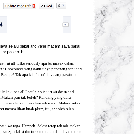
saya selalu pakai and yang macam saya pakai
 or page ni k..
t.. at all! Like seriously apa jer masuk dalam
kan? Chocolates yang dahulunya penenang sanubari
 Recipe? Tak apa lah, I don't have any passion to
kakak ipar, all I could do is just sit down and
ma. Makan pun tak boleh? Rendang yang dulu
ami makan bukan main banyak nyee.. Makan untuk
weet membelikan buah plum, itu jer boleh telan.
t jiwa raga. Hampeh! Selera tetap tak ada makan
p kat Specialist doctor kata itu tanda baby dalam tu