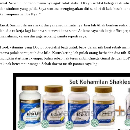
sihat. Sebab tu hormon mama nye agak tidak stabil. Okayh sedikit kelegaan di si
dan sindrom yang pelik. Saya sentiasa mengingatkan diri sendiri di kala kesakitan
kemampuan hamba Nya.."
Encik Suami bila saya sakit dia yang sedih. Kata nya, biar lah Allah berikan sediki
lah, dia tu kerja lagi kat area site mesti kena sihat. At least saya nih kerja office je
memahami, kerana dia juga seorang wanita seperti saya.
I took vitamins yang Doctor Specialist bagi untuk baby dalam nih kuat sebab mam
mama pulak berat jatuh dua kilo. Kurus kering lah pulak orang berbadan dua nih. 
mungkin start masuk empat bulan sebab nak terus ambil Omega Guard dengan ESP s
tak nak bercampur sangat. Sebab doctor masih pantau saya lagi.