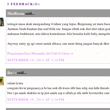
3 FEEDBACK(S):
MasReena
said...
teringat masa akak mengandung 4 tahun yang lepas. Bergenang air mata baca
Anmum, buah-buahan dan asid folik tau. Jangan sibuk nak diet-diet takut g
makanan berkhasiat, atas faktor kemiskinan, bila bersalin kulit baby mengelup
Anyway entry yg sgt sweet untuk dibaca, one more thing jangan banyak fikir 
Pengalaman Saya Memandu Air Craft di Udara =)
SEPTEMBER 19, 2013 AT 3:10 PM
ika~~
said...
salam lyana
congrats for ur pregnancy.n br tau awk dh kwen sbb lma xdtg sini.hihi.thniah 
btw i pn amek shaklee ni tp just amek esp n alfafa je utk milk booster.tke ca
SEPTEMBER 19, 2013 AT 3:16 PM