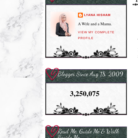
LYANA HISHAM
A Wife and a Mama.
VIEW MY COMPLETE
PROFILE
Blogger Since Aug 18, 2009
3,250,075
Read Me, Guide Me & Walk
Beside Me