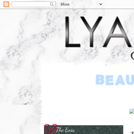
The Boss
T