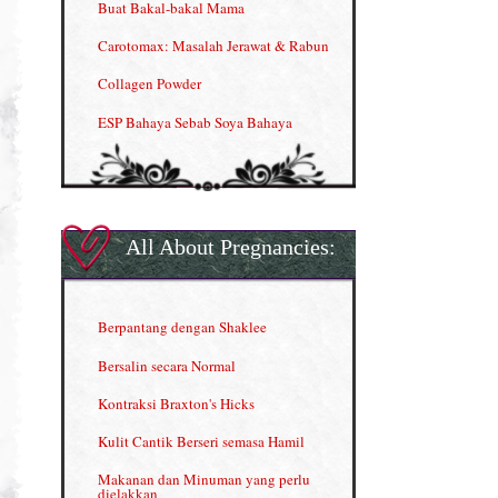
Buat Bakal-bakal Mama
Carotomax: Masalah Jerawat & Rabun
Collagen Powder
ESP Bahaya Sebab Soya Bahaya
ESP Produk Shaklee Paling HOT
GLA Complex
Gla Complex (II)
All About Pregnancies:
Herbal Blend the Magic Cream
INFO: Penyakit Buah Pinggang
Berpantang dengan Shaklee
Kelebihan VITAMIN C & E
Bersalin secara Normal
Menjana income dengan Shaklee
Kontraksi Braxton's Hicks
Menjana income dengan Shaklee (II)
Kulit Cantik Berseri semasa Hamil
NUTRIFERON: Immune Booster
Makanan dan Minuman yang perlu
dielakkan