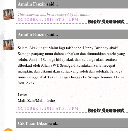
Amalin Fauzin
said...
This comment has been removed by the author.
OCTOBER 9, 2013 AT 5:12 PM
Amalin Fauzin
said...
Salam. Akak, ingat Malin lagi tak? hehe. Happy Birthday akak!
Semoga panjang umur dalam kebaikan dan dimurahkan rezeki yang
selalu. Aamiin! Semoga hidup akak dan keluarga akak sentiasa
diberkati oleh Allah SWT. Semoga dikurniakan zuriat secepat
mungkin, dan dikurniakan zuriat yang soleh dan solehah. Semoga
rumahtangga akak kekal bahagia hingga ke Syurga. Aamiin. I Love
You, Akak!
Love:
MalinZain/Malin. hehe
OCTOBER 9, 2013 AT 5:17 PM
Cik Puan Diksu
said...