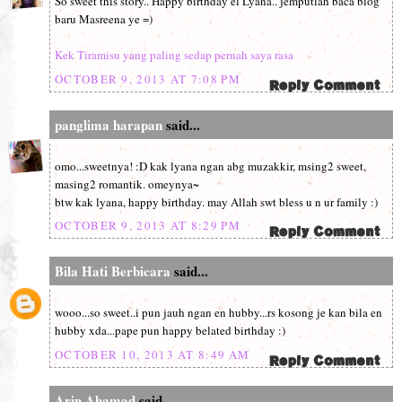
So sweet this story.. Happy birthday el Lyana.. jemputlah baca blog
baru Masreena ye =)
Kek Tiramisu yang paling sedap pernah saya rasa
OCTOBER 9, 2013 AT 7:08 PM
panglima harapan
said...
omo...sweetnya! :D kak lyana ngan abg muzakkir, msing2 sweet,
masing2 romantik. omeynya~
btw kak lyana, happy birthday. may Allah swt bless u n ur family :)
OCTOBER 9, 2013 AT 8:29 PM
Bila Hati Berbicara
said...
wooo...so sweet..i pun jauh ngan en hubby...rs kosong je kan bila en
hubby xda...pape pun happy belated birthday :)
OCTOBER 10, 2013 AT 8:49 AM
Arin Ahamad
said...