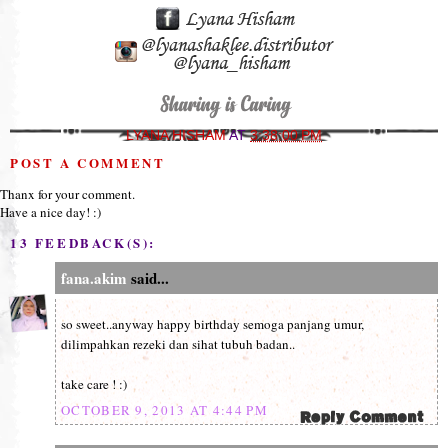
LYANA HISHAM
AT
3:38:00 PM
POST A COMMENT
Thanx for your comment.
Have a nice day! :)
13 FEEDBACK(S):
fana.akim
said...
so sweet..anyway happy birthday semoga panjang umur,
dilimpahkan rezeki dan sihat tubuh badan..
take care ! :)
OCTOBER 9, 2013 AT 4:44 PM