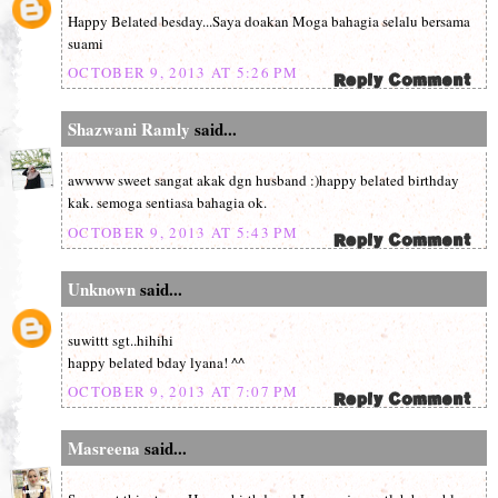
Happy Belated besday...Saya doakan Moga bahagia selalu bersama
suami
OCTOBER 9, 2013 AT 5:26 PM
Shazwani Ramly
said...
awwww sweet sangat akak dgn husband :)happy belated birthday
kak. semoga sentiasa bahagia ok.
OCTOBER 9, 2013 AT 5:43 PM
Unknown
said...
suwittt sgt..hihihi
happy belated bday lyana! ^^
OCTOBER 9, 2013 AT 7:07 PM
Masreena
said...