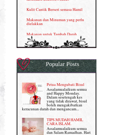
Menjana income dengan Shaklee (II)
Kulit Cantik Berseri semasa Hamil
NUTRIFERON: Immune Booster
Makanan dan Minuman yang perlu
dielakkan
Nutrisi untuk Ikhtiar Hamil
Makanan untuk Tambah Darah
OMEGA GUARD
Masalah HB rendah?
Omega Guard: EPA & DHA for kids
My Story
OSTEMATRIX
Popular Posts
Normal VS Czer
Pantang Larang dalam Pengambilan
Vitamin
Pemakanan Semasa Hamil
Penjagaan Rambut: Prosante Hair Care
Petua Mengubati Bisul
Penyusuan Bayi
Assalamualaikum semua
Persediaan Haji & Umrah
and Happy Monday.
Perkembangan Minda Bayi
Dalam sesetengah kes
yang tidak dirawat, bisul
Review Part 1: Shaklee bagus ke?
boleh mengakibatkan
Supplement untuk Kehamilan
keracunan darah dan mengancam...
Review Part 2: Shaklee's Slimming Set
TIPS MUDAH HAMIL
Review Part 3: Shaklee's Beauty Set
CARA ISLAM.
Assalamualaikum semua
dan Salam Ramadhan. Hari
Senggugut dan Sindrom PMS