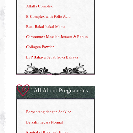
Alfalfa Complex
B-Complex with Folic Acid
Buat Bakal-bakal Mama
Carotomax: Masalah Jerawat & Rabun
Collagen Powder
ESP Bahaya Sebab Soya Bahaya
ESP Produk Shaklee Paling HOT
GLA Complex
Gla Complex (II)
All About Pregnancies:
Herbal Blend the Magic Cream
INFO: Penyakit Buah Pinggang
Berpantang dengan Shaklee
Kelebihan VITAMIN C & E
Bersalin secara Normal
Menjana income dengan Shaklee
Kontraksi Braxton's Hicks