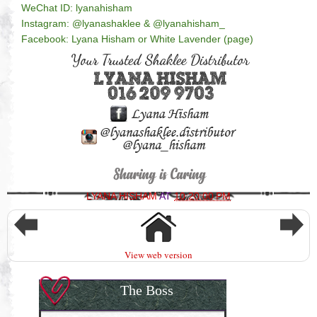
WeChat ID: lyanahisham
Instagram: @lyanashaklee & @lyanahisham_
Facebook: Lyana Hisham or White Lavender (page)
LYANA HISHAM
AT
10:20:00 PM
View web version
The Boss