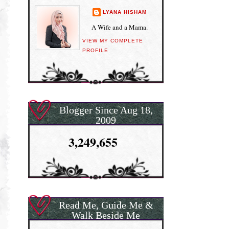
LYANA HISHAM
A Wife and a Mama.
VIEW MY COMPLETE
PROFILE
Blogger Since Aug 18,
2009
3,249,655
Read Me, Guide Me &
Walk Beside Me