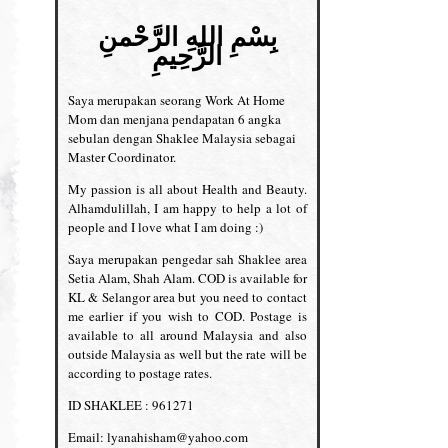
بِسْمِ اللهِ الرَّحْمنِ
الرَّحِيمِ
Saya merupakan seorang Work At Home
Mom dan menjana pendapatan 6 angka
sebulan dengan Shaklee Malaysia sebagai
Master Coordinator.
My passion is all about Health and Beauty.
Alhamdulillah, I am happy to help a lot of
people and I love what I am doing :)
Saya merupakan pengedar sah Shaklee area
Setia Alam, Shah Alam. COD is available for
KL & Selangor area but you need to contact
me earlier if you wish to COD. Postage is
available to all around Malaysia and also
outside Malaysia as well but the rate will be
according to postage rates.
ID SHAKLEE : 961271
Email: lyanahisham@yahoo.com