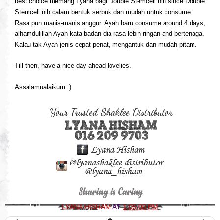
best choice memang Lyana bagi Double Stemcell nih since Double
Stemcell nih dalam bentuk serbuk dan mudah untuk consume.
Rasa pun manis-manis anggur. Ayah baru consume around 4 days,
alhamdulillah Ayah kata badan dia rasa lebih ringan and bertenaga.
Kalau tak Ayah jenis cepat penat, mengantuk dan mudah pitam.
Till then, have a nice day ahead lovelies.
Assalamualaikum :)
LYANA HISHAM
AT
1:05:00 PM