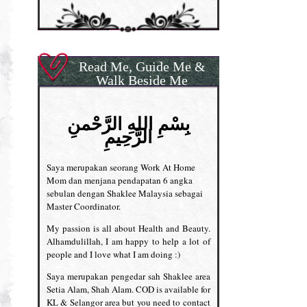
Read Me, Guide Me &
Walk Beside Me
بِسْمِ اللهِ الرَّحْمنِ
الرَّحِيمِ
Saya merupakan seorang Work At Home
Mom dan menjana pendapatan 6 angka
sebulan dengan Shaklee Malaysia sebagai
Master Coordinator.
My passion is all about Health and Beauty.
Alhamdulillah, I am happy to help a lot of
people and I love what I am doing :)
Saya merupakan pengedar sah Shaklee area
Setia Alam, Shah Alam. COD is available for
KL & Selangor area but you need to contact