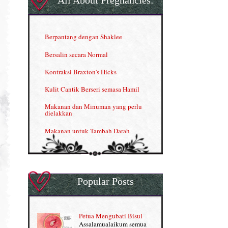
All About Pregnancies:
Herbal Blend the Magic Cream
INFO: Penyakit Buah Pinggang
Berpantang dengan Shaklee
Kelebihan VITAMIN C & E
Bersalin secara Normal
Menjana income dengan Shaklee
Kontraksi Braxton's Hicks
Menjana income dengan Shaklee (II)
Kulit Cantik Berseri semasa Hamil
NUTRIFERON: Immune Booster
Makanan dan Minuman yang perlu
dielakkan
Nutrisi untuk Ikhtiar Hamil
Makanan untuk Tambah Darah
OMEGA GUARD
Masalah HB rendah?
Omega Guard: EPA & DHA for kids
My Story
OSTEMATRIX
Popular Posts
Normal VS Czer
Pantang Larang dalam Pengambilan
Vitamin
Pemakanan Semasa Hamil
Penjagaan Rambut: Prosante Hair Care
Petua Mengubati Bisul
Penyusuan Bayi
Assalamualaikum semua