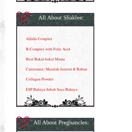
All About Shaklee:
Alfalfa Complex
B-Complex with Folic Acid
Buat Bakal-bakal Mama
Carotomax: Masalah Jerawat & Rabun
Collagen Powder
ESP Bahaya Sebab Soya Bahaya
ESP Produk Shaklee Paling HOT
GLA Complex
Gla Complex (II)
All About Pregnancies:
Herbal Blend the Magic Cream