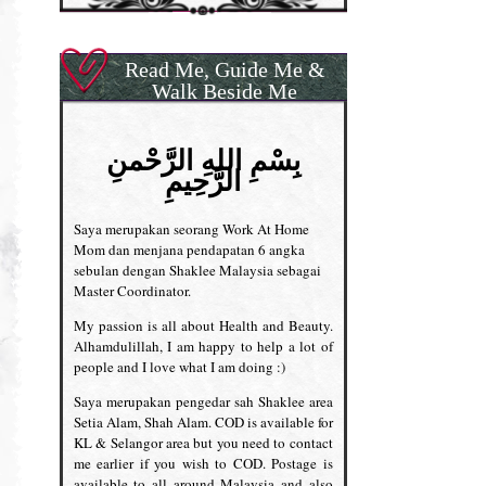
Read Me, Guide Me &
Walk Beside Me
بِسْمِ اللهِ الرَّحْمنِ
الرَّحِيمِ
Saya merupakan seorang Work At Home
Mom dan menjana pendapatan 6 angka
sebulan dengan Shaklee Malaysia sebagai
Master Coordinator.
My passion is all about Health and Beauty.
Alhamdulillah, I am happy to help a lot of
people and I love what I am doing :)
Saya merupakan pengedar sah Shaklee area
Setia Alam, Shah Alam. COD is available for
KL & Selangor area but you need to contact
me earlier if you wish to COD. Postage is
available to all around Malaysia and also