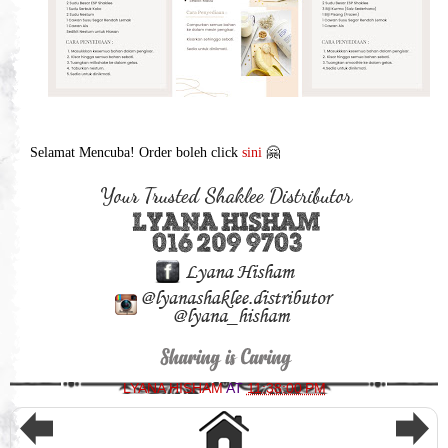
Selamat Mencuba! Order boleh click
sini
🤗
LYANA HISHAM
AT
11:38:00 PM