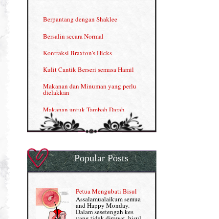
INFO: Penyakit Buah Pinggang
Berpantang dengan Shaklee
Kelebihan VITAMIN C & E
Bersalin secara Normal
Menjana income dengan Shaklee
Kontraksi Braxton's Hicks
Menjana income dengan Shaklee (II)
Kulit Cantik Berseri semasa Hamil
NUTRIFERON: Immune Booster
Makanan dan Minuman yang perlu
dielakkan
Nutrisi untuk Ikhtiar Hamil
Makanan untuk Tambah Darah
OMEGA GUARD
Masalah HB rendah?
Omega Guard: EPA & DHA for kids
My Story
OSTEMATRIX
Popular Posts
Normal VS Czer
Pantang Larang dalam Pengambilan
Vitamin
Pemakanan Semasa Hamil
Penjagaan Rambut: Prosante Hair Care
Petua Mengubati Bisul
Penyusuan Bayi
Assalamualaikum semua
Persediaan Haji & Umrah
and Happy Monday.
Perkembangan Minda Bayi
Dalam sesetengah kes
yang tidak dirawat, bisul