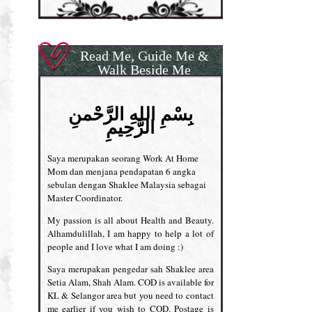
Read Me, Guide Me &
Walk Beside Me
بِسْمِ اللهِ الرَّحْمنِ
الرَّحِيمِ
Saya merupakan seorang Work At Home
Mom dan menjana pendapatan 6 angka
sebulan dengan Shaklee Malaysia sebagai
Master Coordinator.
My passion is all about Health and Beauty.
Alhamdulillah, I am happy to help a lot of
people and I love what I am doing :)
Saya merupakan pengedar sah Shaklee area
Setia Alam, Shah Alam. COD is available for
KL & Selangor area but you need to contact
me earlier if you wish to COD. Postage is