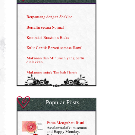
Herbal Blend the Magic Cream
INFO: Penyakit Buah Pinggang
Berpantang dengan Shaklee
Kelebihan VITAMIN C & E
Bersalin secara Normal
Menjana income dengan Shaklee
Kontraksi Braxton's Hicks
Menjana income dengan Shaklee (II)
Kulit Cantik Berseri semasa Hamil
NUTRIFERON: Immune Booster
Makanan dan Minuman yang perlu
dielakkan
Nutrisi untuk Ikhtiar Hamil
Makanan untuk Tambah Darah
OMEGA GUARD
Masalah HB rendah?
Omega Guard: EPA & DHA for kids
My Story
OSTEMATRIX
Popular Posts
Normal VS Czer
Pantang Larang dalam Pengambilan
Vitamin
Pemakanan Semasa Hamil
Penjagaan Rambut: Prosante Hair Care
Petua Mengubati Bisul
Penyusuan Bayi
Assalamualaikum semua
Persediaan Haji & Umrah
and Happy Monday.
Perkembangan Minda Bayi