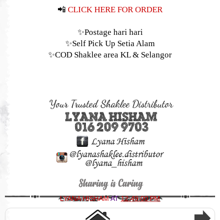
📲
CLICK HERE FOR ORDER
✨
Postage hari hari
✨
Self Pick Up Setia Alam
✨
COD Shaklee area KL & Selangor
LYANA HISHAM
AT
12:49:00 PM