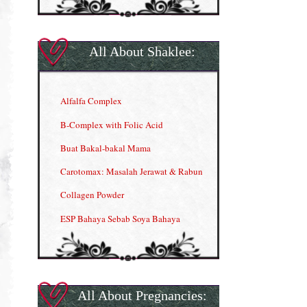
All About Shaklee:
Alfalfa Complex
B-Complex with Folic Acid
Buat Bakal-bakal Mama
Carotomax: Masalah Jerawat & Rabun
Collagen Powder
ESP Bahaya Sebab Soya Bahaya
ESP Produk Shaklee Paling HOT
GLA Complex
Gla Complex (II)
All About Pregnancies: