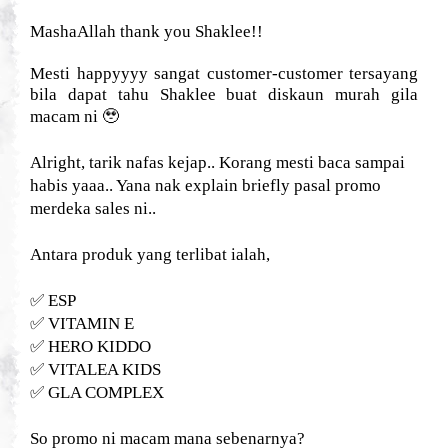
MashaAllah thank you Shaklee!!
Mesti happyyyy sangat customer-customer tersayang
bila dapat tahu Shaklee buat diskaun murah gila
🥹
macam ni
Alright, tarik nafas kejap.. Korang mesti baca sampai
habis yaaa.. Yana nak explain briefly pasal promo
merdeka sales ni..
Antara produk yang terlibat ialah,
✅
ESP
✅
VITAMIN E
✅
HERO KIDDO
✅
VITALEA KIDS
✅
GLA COMPLEX
So promo ni macam mana sebenarnya?