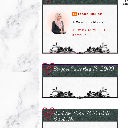
LYANA HISHAM
A Wife and a Mama.
VIEW MY COMPLETE
PROFILE
Blogger Since Aug 18, 2009
Read Me, Guide Me & Walk
Beside Me