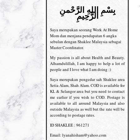
بِسْمِ اللهِ الرَّحْمنِ
الرَّحِيمِ
Saya merupakan seorang Work At Home
Mom dan menjana pendapatan 6 angka
sebulan dengan Shaklee Malaysia sebagai
Master Coordinator.
My passion is all about Health and Beauty.
Alhamdulillah, I am happy to help a lot of
people and I love what I am doing :)
Saya merupakan pengedar sah Shaklee area
Setia Alam, Shah Alam. COD is available for
KL & Selangor area but you need to contact
me earlier if you wish to COD. Postage is
available to all around Malaysia and also
outside Malaysia as well but the rate will be
according to postage rates.
ID SHAKLEE : 961271
Email: lyanahisham@yahoo.com