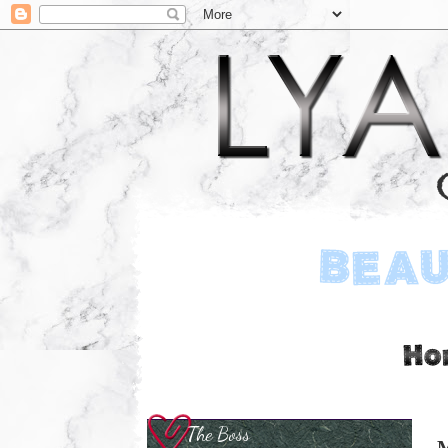
The Boss
M