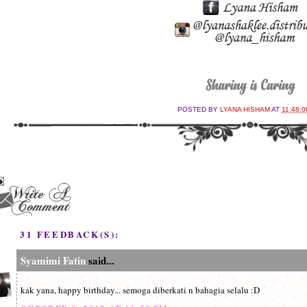
POSTED BY
LYANA HISHAM
AT
11:48:0
31 FEEDBACK(S):
Syamimi Fatin
said...
kak yana, happy birthday... semoga diberkati n bahagia selalu :D