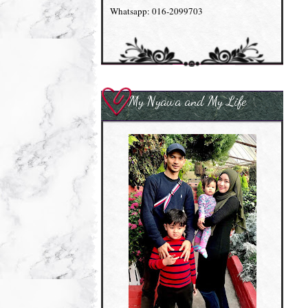
Whatsapp: 016-2099703
My Nyawa and My Life