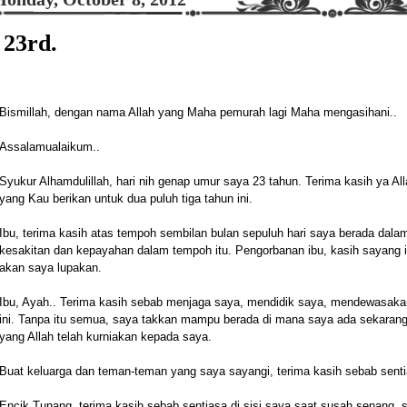
23rd.
Bismillah, dengan nama Allah yang Maha pemurah lagi Maha mengasihani..
Assalamualaikum..
Syukur Alhamdulillah, hari nih genap umur saya 23 tahun. Terima kasih ya Al
yang Kau berikan untuk dua puluh tiga tahun ini.
Ibu, terima kasih atas tempoh sembilan bulan sepuluh hari saya berada dalam 
kesakitan dan kepayahan dalam tempoh itu. Pengorbanan ibu, kasih sayang i
akan saya lupakan.
Ibu, Ayah.. Terima kasih sebab menjaga saya, mendidik saya, mendewasakan
ini. Tanpa itu semua, saya takkan mampu berada di mana saya ada sekarang.
yang Allah telah kurniakan kepada saya.
Buat keluarga dan teman-teman yang saya sayangi, terima kasih sebab sentias
Encik Tunang, terima kasih sebab sentiasa di sisi saya saat susah senang,