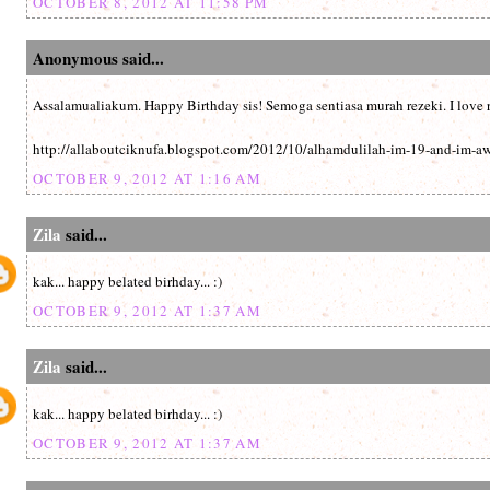
OCTOBER 8, 2012 AT 11:58 PM
Anonymous said...
Assalamualiakum. Happy Birthday sis! Semoga sentiasa murah rezeki. I love r
http://allaboutciknufa.blogspot.com/2012/10/alhamdulilah-im-19-and-im-a
OCTOBER 9, 2012 AT 1:16 AM
Zila
said...
kak... happy belated birhday... :)
OCTOBER 9, 2012 AT 1:37 AM
Zila
said...
kak... happy belated birhday... :)
OCTOBER 9, 2012 AT 1:37 AM