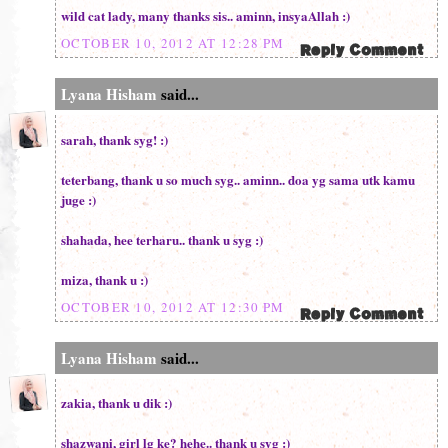
wild cat lady, many thanks sis.. aminn, insyaAllah :)
OCTOBER 10, 2012 AT 12:28 PM
Lyana Hisham
said...
sarah, thank syg! :)
teterbang, thank u so much syg.. aminn.. doa yg sama utk kamu
juge :)
shahada, hee terharu.. thank u syg :)
miza, thank u :)
OCTOBER 10, 2012 AT 12:30 PM
Lyana Hisham
said...
zakia, thank u dik :)
shazwani, girl lg ke? hehe.. thank u syg :)