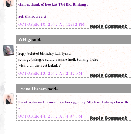
cimon, thank u! hee kat TGi Bkt Bintang :)
aei, thank u ya :)
OCTOBER 10, 2012 AT 12:32 PM
WH ღ
said...
hepy belated birthday kak lyana..
semoge bahagie selalu brsame incik tunang. hehe
wish u all the best kakak :)
OCTOBER 13, 2012 AT 2:42 PM
Lyana Hisham
said...
thank u dearest.. aminn :) u too syg, may Allah will always be with
u..
OCTOBER 14, 2012 AT 4:34 PM