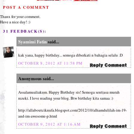
POST A COMMENT
Thanx for your comment.
Have a nice day! :)
31 FEEDBACK(S):
Syamimi Fatin
said...
kak yana, happy birthday... semoga diberkati n bahagia selalu :D
OCTOBER 8, 2012 AT 11:58 PM
Anonymous said...
Assalamualiakum. Happy Birthday sis! Semoga sentiasa murah
rezeki. I love reading your blog. Btw birthday kita samaa :)
http://allaboutciknufa.blogspot.com/2012/10/alhamdulilah-im-19-
and-im-awesome-p.html
OCTOBER 9, 2012 AT 1:16 AM