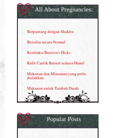
Gla Complex (II)
All About Pregnancies:
Herbal Blend the Magic Cream
INFO: Penyakit Buah Pinggang
Berpantang dengan Shaklee
Kelebihan VITAMIN C & E
Bersalin secara Normal
Menjana income dengan Shaklee
Kontraksi Braxton's Hicks
Menjana income dengan Shaklee (II)
Kulit Cantik Berseri semasa Hamil
NUTRIFERON: Immune Booster
Makanan dan Minuman yang perlu
dielakkan
Nutrisi untuk Ikhtiar Hamil
Makanan untuk Tambah Darah
OMEGA GUARD
Masalah HB rendah?
Omega Guard: EPA & DHA for kids
My Story
OSTEMATRIX
Popular Posts
Normal VS Czer
Pantang Larang dalam Pengambilan
Vitamin
Pemakanan Semasa Hamil
Penjagaan Rambut: Prosante Hair Care