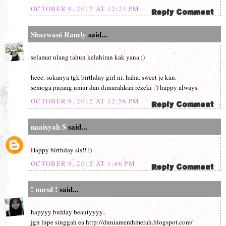
OCTOBER 9, 2012 AT 12:23 PM
Shazwani Ramly
said...
selamat ulang tahun kelahiran kak yana :)
heee. sukanya tgk birthday girl ni. haha. sweet je kan.
semoga pnjang umur dan dimurahkan rezeki :') happy always.
OCTOBER 9, 2012 AT 12:56 PM
naaisyah S
said...
Happy birthday sis!! :)
OCTOBER 9, 2012 AT 1:46 PM
! nurul !
said...
hapyyy bufday beautyyyy..
jgn lupe singgah ea http://duniamerahmerah.blogspot.com/