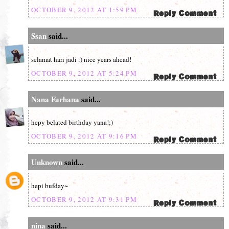
OCTOBER 9, 2012 AT 1:59 PM
Ssan
said...
selamat hari jadi :) nice years ahead!
OCTOBER 9, 2012 AT 5:24 PM
Nana Farhana
said...
hepy belated birthday yana!;)
OCTOBER 9, 2012 AT 9:16 PM
Unknown
said...
hepi bufday~
OCTOBER 9, 2012 AT 9:31 PM
nina
said...