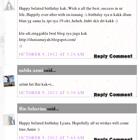
Happy belated birthday kak..Wish u all the best..success in ur
life..Happily ever after with en.tunang :)..birthday sya n kakk dlam
blan yg sama la..tpi sya 19.okt..heheh..lmbt skit dri kakk :)
klu sdi,singgahla lwat blog sya juga kak
http://duniamayah.blogspot.com/
:)
OCTOBER 9, 2012 AT 3:24 AM
nabila azmi
said...
selmt hri lhir kak=)...
OCTOBER 9, 2012 AT 3:36 AM
Rin Saharina
said...
Happy belated birthday Lyana. Hopefully all ur wishes will come
true.Amin :)
OCTOBER 9, 2012 AT 7:44 AM