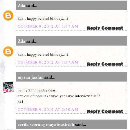
Zila
said...
kak... happy belated birhday... :)
OCTOBER 9, 2012 AT 1:37 AM
Zila
said...
kak... happy belated birhday... :)
OCTOBER 9, 2012 AT 1:37 AM
myzaa jaafar
said...
heppy 23rd besday dear..
erm out of topic..nk tanye..yana nye interview bile??
e41..
OCTOBER 9, 2012 AT 2:50 AM
cerita seorang mayahsastriah
said...