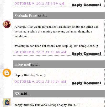
OCTOBER 9, 2012 AT 9:39 AM
Shahada Fauzi
said...
Alhamdulillah..semoga yana sentiasa dalam lindungan Allah dan
berbahagia selalu di samping tersayang..selamat ulangtahun
kelahiran..
#walaupun dah ucap kat fesbuk nak ucap lagi kat belog..hehe..;p
OCTOBER 9, 2012 AT 10:00 AM
mizayusof
said...
Happy Birthday Yana :)
OCTOBER 9, 2012 AT 10:54 AM
NZ
said...
happy birthday kak yana..semoga happy selalu.. :)