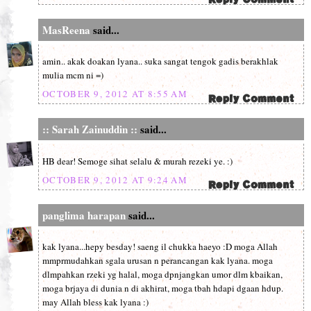
MasReena
said...
amin.. akak doakan lyana.. suka sangat tengok gadis berakhlak
mulia mcm ni =)
OCTOBER 9, 2012 AT 8:55 AM
:: Sarah Zainuddin ::
said...
HB dear! Semoge sihat selalu & murah rezeki ye. :)
OCTOBER 9, 2012 AT 9:24 AM
panglima harapan
said...
kak lyana...hepy besday! saeng il chukka haeyo :D moga Allah
mmprmudahkan sgala urusan n perancangan kak lyana. moga
dlmpahkan rzeki yg halal, moga dpnjangkan umor dlm kbaikan,
moga brjaya di dunia n di akhirat, moga tbah hdapi dgaan hdup.
may Allah bless kak lyana :)