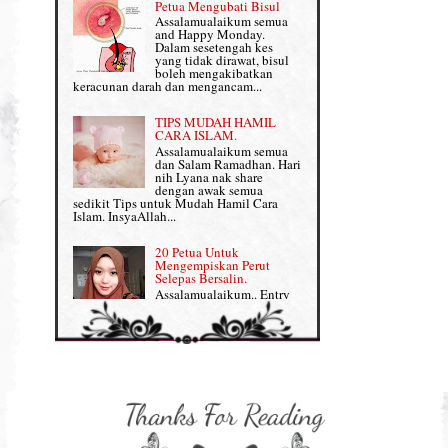
Petua Mengubati Bisul
Penyusuan Bayi
Assalamualaikum semua
Persediaan Haji & Umrah
and Happy Monday.
Perkembangan Minda Bayi
Dalam sesetengah kes
yang tidak dirawat, bisul
Review Part 1: Shaklee bagus ke?
boleh mengakibatkan
Supplement untuk Kehamilan
keracunan darah dan mengancam...
Review Part 2: Shaklee's Slimming Set
TIPS MUDAH HAMIL
Review Part 3: Shaklee's Beauty Set
CARA ISLAM.
Assalamualaikum semua
dan Salam Ramadhan. Hari
Senggugut dan Sindrom PMS
nih Lyana nak share
dengan awak semua
Set Berpantang Shaklee
sedikit Tips untuk Mudah Hamil Cara
Islam. InsyaAllah...
Set Kehamilan Shaklee
20 Petua Untuk
Mengempiskan Perut
Set Mighty Gems
Selepas Bersalin.
Assalamualaikum.. Entry
Set Shaklee yang HOT SELLING
ini khusus Lyana share
dengan Mama-mama yang
baru lepas bersalin tengah berpantang tuu,
Shaklee Collagen Powder
nak kembali kurus, flat da...
Shaklee Collagen Powder (II)
Sharing untuk IBU
HAMIL: 8 Petua Mudah
Supplement Shaklee untuk Kanak-
Untuk Bersalin Normal
kanak
Assalamualaikum semua :)
Entry kali nih Lyana nak