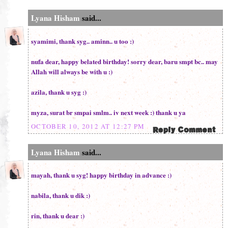
Lyana Hisham
said...
syamimi, thank syg.. aminn.. u too :)
nufa dear, happy belated birthday! sorry dear, baru smpt bc.. may
Allah will always be with u :)
azila, thank u syg :)
myza, surat br smpai smlm.. iv next week :) thank u ya
OCTOBER 10, 2012 AT 12:27 PM
Lyana Hisham
said...
mayah, thank u syg! happy birthday in advance :)
nabila, thank u dik :)
rin, thank u dear :)