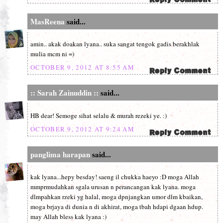
MasReena
said...
amin.. akak doakan lyana.. suka sangat tengok gadis berakhlak
mulia mcm ni =)
OCTOBER 9, 2012 AT 8:55 AM
:: Sarah Zainuddin ::
said...
HB dear! Semoge sihat selalu & murah rezeki ye. :)
OCTOBER 9, 2012 AT 9:24 AM
panglima harapan
said...
kak lyana...hepy besday! saeng il chukka haeyo :D moga Allah
mmprmudahkan sgala urusan n perancangan kak lyana. moga
dlmpahkan rzeki yg halal, moga dpnjangkan umor dlm kbaikan,
moga brjaya di dunia n di akhirat, moga tbah hdapi dgaan hdup.
may Allah bless kak lyana :)