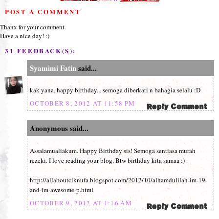
POST A COMMENT
Thanx for your comment.
Have a nice day! :)
31 FEEDBACK(S):
Syamimi Fatin
said...
kak yana, happy birthday... semoga diberkati n bahagia selalu :D
OCTOBER 8, 2012 AT 11:58 PM
Anonymous said...
Assalamualiakum. Happy Birthday sis! Semoga sentiasa murah
rezeki. I love reading your blog. Btw birthday kita samaa :)
http://allaboutciknufa.blogspot.com/2012/10/alhamdulilah-im-19-
and-im-awesome-p.html
OCTOBER 9, 2012 AT 1:16 AM