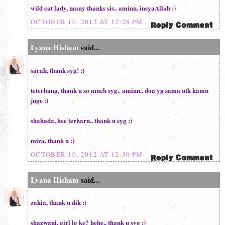
wild cat lady, many thanks sis.. aminn, insyaAllah :)
OCTOBER 10, 2012 AT 12:28 PM
Lyana Hisham
said...
sarah, thank syg! :)
teterbang, thank u so much syg.. aminn.. doa yg sama utk kamu
juge :)
shahada, hee terharu.. thank u syg :)
miza, thank u :)
OCTOBER 10, 2012 AT 12:30 PM
Lyana Hisham
said...
zakia, thank u dik :)
shazwani, girl lg ke? hehe.. thank u syg :)