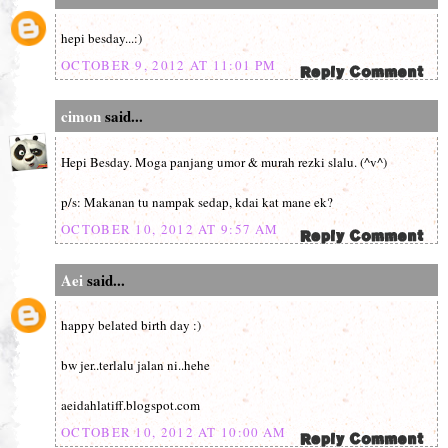
hepi besday...:)
OCTOBER 9, 2012 AT 11:01 PM
cimon
said...
Hepi Besday. Moga panjang umor & murah rezki slalu. (^v^)
p/s: Makanan tu nampak sedap, kdai kat mane ek?
OCTOBER 10, 2012 AT 9:57 AM
Aei
said...
happy belated birth day :)
bw jer..terlalu jalan ni..hehe
aeidahlatiff.blogspot.com
OCTOBER 10, 2012 AT 10:00 AM