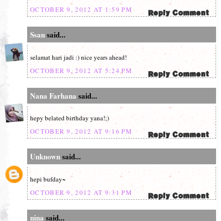
OCTOBER 9, 2012 AT 1:59 PM
Ssan
said...
selamat hari jadi :) nice years ahead!
OCTOBER 9, 2012 AT 5:24 PM
Nana Farhana
said...
hepy belated birthday yana!;)
OCTOBER 9, 2012 AT 9:16 PM
Unknown
said...
hepi bufday~
OCTOBER 9, 2012 AT 9:31 PM
nina
said...