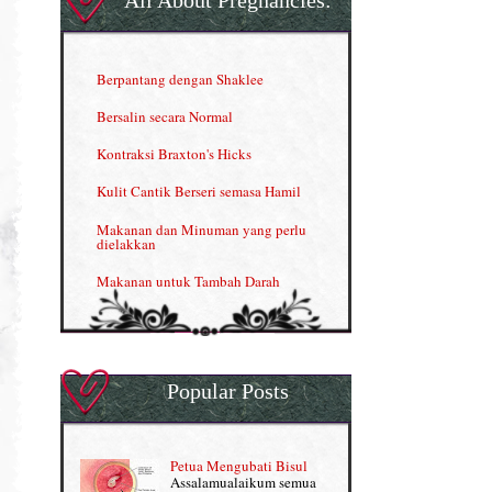
Herbal Blend the Magic Cream
INFO: Penyakit Buah Pinggang
Berpantang dengan Shaklee
Kelebihan VITAMIN C & E
Bersalin secara Normal
Menjana income dengan Shaklee
Kontraksi Braxton's Hicks
Menjana income dengan Shaklee (II)
Kulit Cantik Berseri semasa Hamil
NUTRIFERON: Immune Booster
Makanan dan Minuman yang perlu
dielakkan
Nutrisi untuk Ikhtiar Hamil
Makanan untuk Tambah Darah
OMEGA GUARD
Masalah HB rendah?
Omega Guard: EPA & DHA for kids
My Story
OSTEMATRIX
Popular Posts
Normal VS Czer
Pantang Larang dalam Pengambilan
Vitamin
Pemakanan Semasa Hamil
Penjagaan Rambut: Prosante Hair Care
Petua Mengubati Bisul
Penyusuan Bayi
Assalamualaikum semua
Persediaan Haji & Umrah