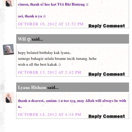
cimon, thank u! hee kat TGi Bkt Bintang :)
aei, thank u ya :)
OCTOBER 10, 2012 AT 12:32 PM
WH ღ
said...
hepy belated birthday kak lyana..
semoge bahagie selalu brsame incik tunang. hehe
wish u all the best kakak :)
OCTOBER 13, 2012 AT 2:42 PM
Lyana Hisham
said...
thank u dearest.. aminn :) u too syg, may Allah will always be with
u..
OCTOBER 14, 2012 AT 4:34 PM