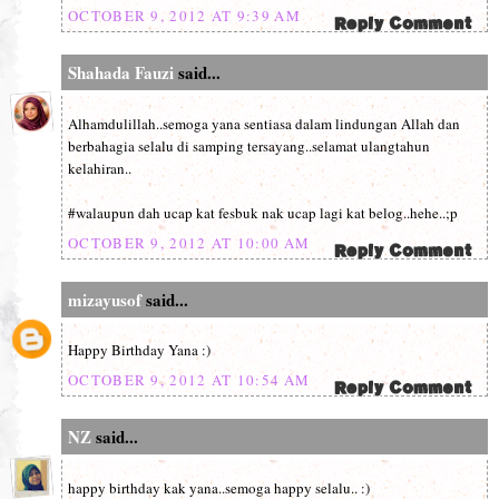
OCTOBER 9, 2012 AT 9:39 AM
Shahada Fauzi
said...
Alhamdulillah..semoga yana sentiasa dalam lindungan Allah dan
berbahagia selalu di samping tersayang..selamat ulangtahun
kelahiran..
#walaupun dah ucap kat fesbuk nak ucap lagi kat belog..hehe..;p
OCTOBER 9, 2012 AT 10:00 AM
mizayusof
said...
Happy Birthday Yana :)
OCTOBER 9, 2012 AT 10:54 AM
NZ
said...
happy birthday kak yana..semoga happy selalu.. :)