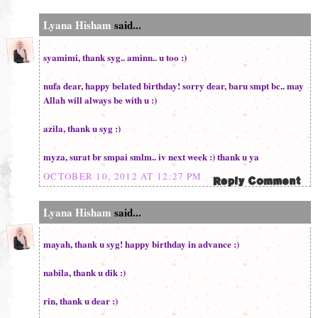
Lyana Hisham
said...
syamimi, thank syg.. aminn.. u too :)
nufa dear, happy belated birthday! sorry dear, baru smpt bc.. may
Allah will always be with u :)
azila, thank u syg :)
myza, surat br smpai smlm.. iv next week :) thank u ya
OCTOBER 10, 2012 AT 12:27 PM
Lyana Hisham
said...
mayah, thank u syg! happy birthday in advance :)
nabila, thank u dik :)
rin, thank u dear :)