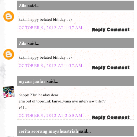
Zila
said...
kak... happy belated birhday... :)
OCTOBER 9, 2012 AT 1:37 AM
Zila
said...
kak... happy belated birhday... :)
OCTOBER 9, 2012 AT 1:37 AM
myzaa jaafar
said...
heppy 23rd besday dear..
erm out of topic..nk tanye..yana nye interview bile??
e41..
OCTOBER 9, 2012 AT 2:50 AM
cerita seorang mayahsastriah
said...