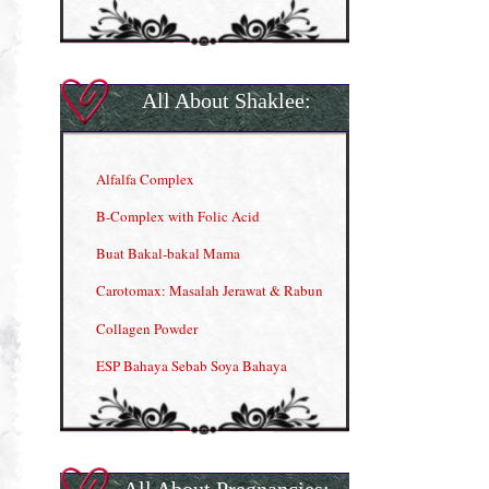
All About Shaklee:
Alfalfa Complex
B-Complex with Folic Acid
Buat Bakal-bakal Mama
Carotomax: Masalah Jerawat & Rabun
Collagen Powder
ESP Bahaya Sebab Soya Bahaya
ESP Produk Shaklee Paling HOT
GLA Complex
Gla Complex (II)
All About Pregnancies: