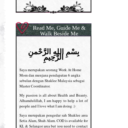
Read Me, Guide Me &
Walk Beside Me
بِسْمِ اللهِ الرَّحْمنِ
الرَّحِيمِ
Saya merupakan seorang Work At Home
Mom dan menjana pendapatan 6 angka
sebulan dengan Shaklee Malaysia sebagai
Master Coordinator.
My passion is all about Health and Beauty.
Alhamdulillah, I am happy to help a lot of
people and I love what I am doing :)
Saya merupakan pengedar sah Shaklee area
Setia Alam, Shah Alam. COD is available for
KL & Selangor area but you need to contact