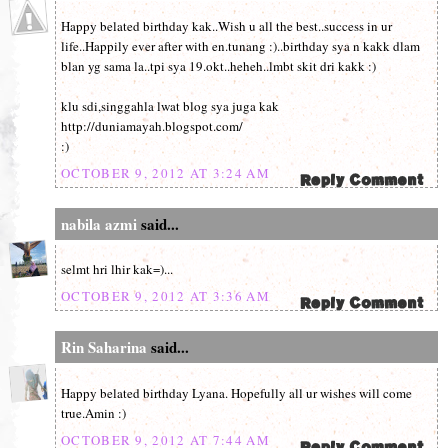
Happy belated birthday kak..Wish u all the best..success in ur
life..Happily ever after with en.tunang :)..birthday sya n kakk dlam
blan yg sama la..tpi sya 19.okt..heheh..lmbt skit dri kakk :)
klu sdi,singgahla lwat blog sya juga kak
http://duniamayah.blogspot.com/
:)
OCTOBER 9, 2012 AT 3:24 AM
nabila azmi
said...
selmt hri lhir kak=)...
OCTOBER 9, 2012 AT 3:36 AM
Rin Saharina
said...
Happy belated birthday Lyana. Hopefully all ur wishes will come
true.Amin :)
OCTOBER 9, 2012 AT 7:44 AM