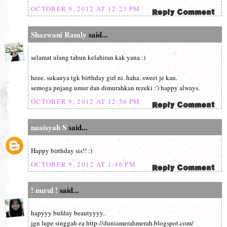
OCTOBER 9, 2012 AT 12:23 PM
Shazwani Ramly
said...
selamat ulang tahun kelahiran kak yana :)
heee. sukanya tgk birthday girl ni. haha. sweet je kan.
semoga pnjang umur dan dimurahkan rezeki :') happy always.
OCTOBER 9, 2012 AT 12:56 PM
naaisyah S
said...
Happy birthday sis!! :)
OCTOBER 9, 2012 AT 1:46 PM
! nurul !
said...
hapyyy bufday beautyyyy..
jgn lupe singgah ea http://duniamerahmerah.blogspot.com/