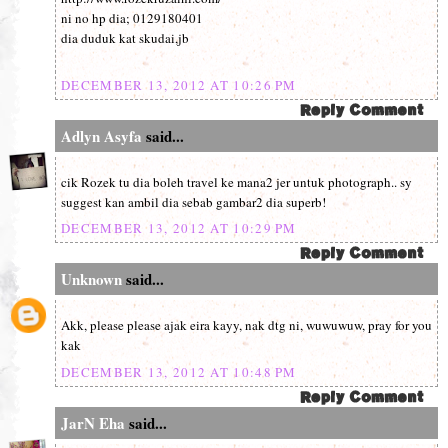
ni no hp dia; 0129180401
dia duduk kat skudai,jb
DECEMBER 13, 2012 AT 10:26 PM
Adlyn Asyfa
said...
cik Rozek tu dia boleh travel ke mana2 jer untuk photograph.. sy
suggest kan ambil dia sebab gambar2 dia superb!
DECEMBER 13, 2012 AT 10:29 PM
Unknown
said...
Akk, please please ajak eira kayy, nak dtg ni, wuwuwuw, pray for you
kak
DECEMBER 13, 2012 AT 10:48 PM
JarN Eha
said...