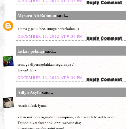
DECEMBER 13, 2012 AT 3:33 PM
Mysara Ab Rahman
said...
xlama g je tu..hee..smoga berkekalan..:)
DECEMBER 13, 2012 AT 9:36 PM
laskar pelangi
said...
semoga dipermudahkan segalanya :)
InsyaAllah~
DECEMBER 13, 2012 AT 9:39 PM
Adlyn Asyfa
said...
Assalam kak lyana.
kalau nak photographer perempuan,boleh search RozekRuzaini
Tajuddin kat facebook..or ni website dia;
http://www.rozekruzaini.com/