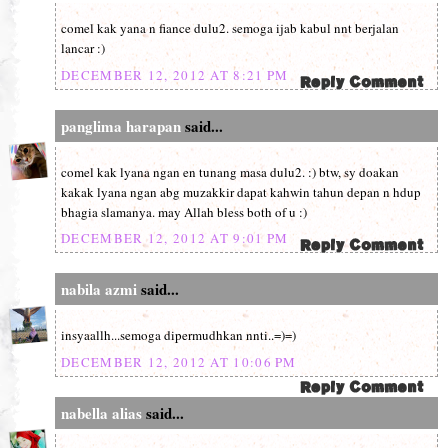
comel kak yana n fiance dulu2. semoga ijab kabul nnt berjalan
lancar :)
DECEMBER 12, 2012 AT 8:21 PM
panglima harapan
said...
comel kak lyana ngan en tunang masa dulu2. :) btw, sy doakan
kakak lyana ngan abg muzakkir dapat kahwin tahun depan n hdup
bhagia slamanya. may Allah bless both of u :)
DECEMBER 12, 2012 AT 9:01 PM
nabila azmi
said...
insyaallh...semoga dipermudhkan nnti..=)=)
DECEMBER 12, 2012 AT 10:06 PM
nabella alias
said...