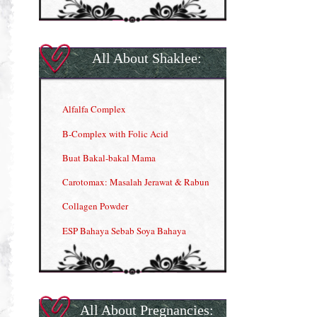
All About Shaklee:
Alfalfa Complex
B-Complex with Folic Acid
Buat Bakal-bakal Mama
Carotomax: Masalah Jerawat & Rabun
Collagen Powder
ESP Bahaya Sebab Soya Bahaya
ESP Produk Shaklee Paling HOT
GLA Complex
Gla Complex (II)
All About Pregnancies: