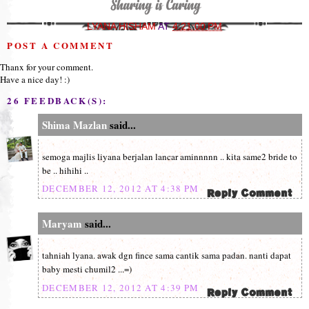
LYANA HISHAM
AT
4:21:00 PM
POST A COMMENT
Thanx for your comment.
Have a nice day! :)
26 FEEDBACK(S):
Shima Mazlan
said...
semoga majlis liyana berjalan lancar aminnnnn .. kita same2 bride to
be .. hihihi ..
DECEMBER 12, 2012 AT 4:38 PM
Maryam
said...
tahniah lyana. awak dgn fince sama cantik sama padan. nanti dapat
baby mesti chumil2 ...=)
DECEMBER 12, 2012 AT 4:39 PM