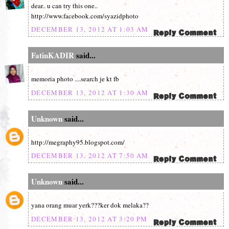
dear.. u can try this one..
http://www.facebook.com/syazidphoto
DECEMBER 13, 2012 AT 1:03 AM
FatinKADIR
said...
memoria photo ....search je kt fb
DECEMBER 13, 2012 AT 1:30 AM
Unknown
said...
http://megraphy95.blogspot.com/
DECEMBER 13, 2012 AT 7:50 AM
Unknown
said...
yana orang muar yerk???ker dok melaka??
DECEMBER 13, 2012 AT 3:20 PM