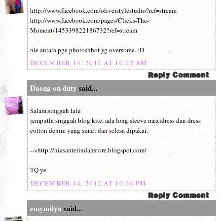
http://www.facebook.com/oliverstylestudio?ref=stream
http://www.facebook.com/pages/Clicks-The-
Moment/145339822186732?ref=stream
nie antara pge photoshhot yg oversome..;D
DECEMBER 14, 2012 AT 10:22 AM
Daeng on duty
said...
Salam,singgah lalu
jemputla singgah blog kite, ada long sleeve maxidress dan dress
cotton denim yang smart dan selesa dipakai.
-->http://hiasanterindahstore.blogspot.com/
TQ ye
DECEMBER 14, 2012 AT 10:30 PM
emymilya
said...