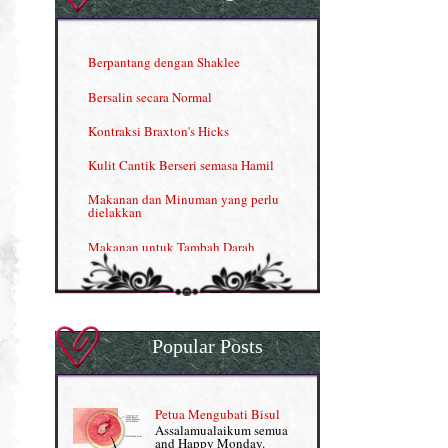
Herbal Blend the Magic Cream
INFO: Penyakit Buah Pinggang
Berpantang dengan Shaklee
Kelebihan VITAMIN C & E
Bersalin secara Normal
Menjana income dengan Shaklee
Kontraksi Braxton's Hicks
Menjana income dengan Shaklee (II)
Kulit Cantik Berseri semasa Hamil
NUTRIFERON: Immune Booster
Makanan dan Minuman yang perlu
dielakkan
Nutrisi untuk Ikhtiar Hamil
Makanan untuk Tambah Darah
OMEGA GUARD
Masalah HB rendah?
Omega Guard: EPA & DHA for kids
My Story
OSTEMATRIX
Popular Posts
Normal VS Czer
Pantang Larang dalam Pengambilan
Vitamin
Pemakanan Semasa Hamil
Penjagaan Rambut: Prosante Hair Care
Petua Mengubati Bisul
Penyusuan Bayi
Assalamualaikum semua
Persediaan Haji & Umrah
and Happy Monday.