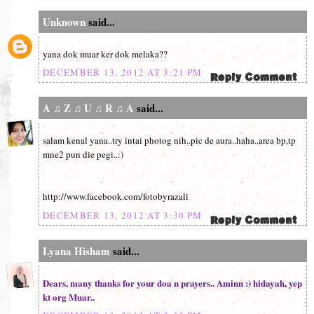
Unknown
said...
yana dok muar ker dok melaka??
DECEMBER 13, 2012 AT 3:21 PM
A ♫ Z ♫ U ♫ R ♫ A
said...
salam kenal yana..try intai photog nih..pic de aura..haha..area bp,tp
mne2 pun die pegi..:)
http://www.facebook.com/fotobyrazali
DECEMBER 13, 2012 AT 3:30 PM
Lyana Hisham
said...
Dears, many thanks for your doa n prayers.. Aminn :) hidayah, yep
kt org Muar..