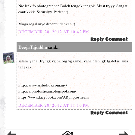
Nie link fb photographer. Boleh tengok tengok. Must tryyy. Sangat
cantikkkk. Seriuslyy. Perfect :)
Moga segalanye dipermudahkan :)
DECEMBER 20, 2012 AT 10:42 PM
DeejaTajuddin
said...
salam..yana...try tgk yg ni..org yg same.. yana bleh tgk lg detail.area
tangkak.
http://www.arstudios.com.my/
http://arphotostream.blogspot.com/
https://www.facebook.com/ARphotostream
DECEMBER 20, 2012 AT 11:10 PM