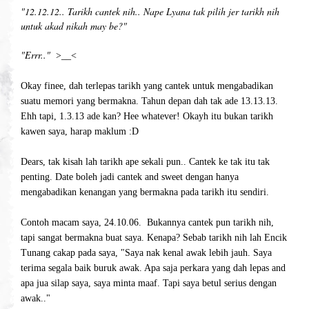
"12.12.12.. Tarikh cantek nih.. Nape Lyana tak pilih jer tarikh nih
untuk akad nikah may be?"
"Errr.."
>__<
Okay finee, dah terlepas tarikh yang cantek untuk mengabadikan
suatu memori yang bermakna. Tahun depan dah tak ade 13.13.13.
Ehh tapi, 1.3.13 ade kan? Hee whatever! Okayh itu bukan tarikh
kawen saya, harap maklum :D
Dears, tak kisah lah tarikh ape sekali pun.. Cantek ke tak itu tak
penting. Date boleh jadi cantek and sweet dengan hanya
mengabadikan kenangan yang bermakna pada tarikh itu sendiri.
Contoh macam saya, 24.10.06. Bukannya cantek pun tarikh nih,
tapi sangat bermakna buat saya. Kenapa? Sebab tarikh nih lah Encik
Tunang cakap pada saya, "Saya nak kenal awak lebih jauh. Saya
terima segala baik buruk awak. Apa saja perkara yang dah lepas and
apa jua silap saya, saya minta maaf. Tapi saya betul serius dengan
awak.."