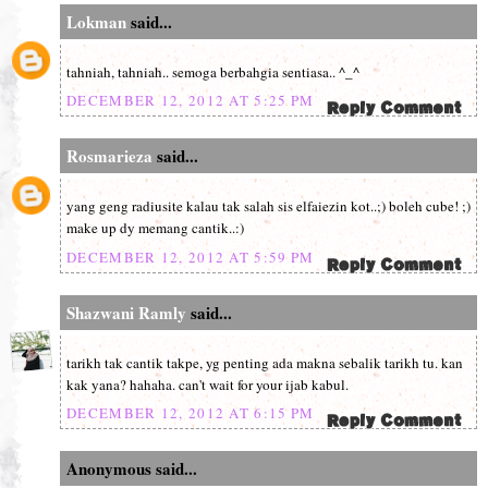
Lokman
said...
tahniah, tahniah.. semoga berbahgia sentiasa.. ^_^
DECEMBER 12, 2012 AT 5:25 PM
Rosmarieza
said...
yang geng radiusite kalau tak salah sis elfaiezin kot..;) boleh cube! ;)
make up dy memang cantik..:)
DECEMBER 12, 2012 AT 5:59 PM
Shazwani Ramly
said...
tarikh tak cantik takpe, yg penting ada makna sebalik tarikh tu. kan
kak yana? hahaha. can't wait for your ijab kabul.
DECEMBER 12, 2012 AT 6:15 PM
Anonymous said...