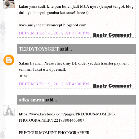
kalau yana sudi, kite pun boleh jadi MUA nye :) jemput tengok blog
dulu ya, banyak gambar kat sane!! heee :)
www.milyabeautyconcept.blogspot.com
DECEMBER 16, 2012 AT 3:30 PM
TEDDYTOYSGIFT
said...
Salam liyana.. Please check my BE order ye, dah transfer payment
semlm.. Takut u x dpt email.
-niza
DECEMBER 19, 2012 AT 4:00 PM
atika amran
said...
https://www.facebook.com/pages/PRECIOUS-MOMENT-
PHOTOGRAPHER/122178804463807
PRECIOUS MOMENT PHOTOGRAPHER