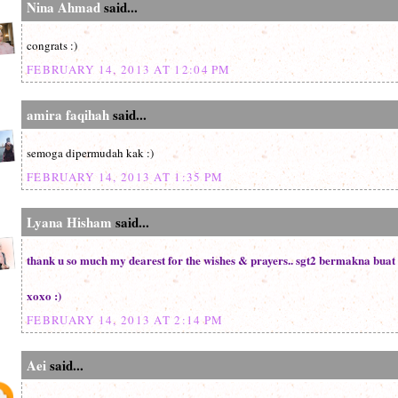
Nina Ahmad
said...
congrats :)
FEBRUARY 14, 2013 AT 12:04 PM
amira faqihah
said...
semoga dipermudah kak :)
FEBRUARY 14, 2013 AT 1:35 PM
Lyana Hisham
said...
thank u so much my dearest for the wishes & prayers.. sgt2 bermakna buat 
xoxo :)
FEBRUARY 14, 2013 AT 2:14 PM
Aei
said...