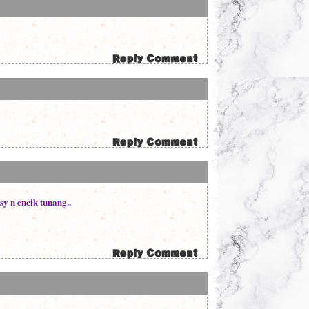
sy n encik tunang..