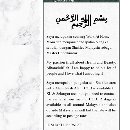
بِسْمِ اللهِ الرَّحْمنِ
الرَّحِيمِ
Saya merupakan seorang Work At Home
Mom dan menjana pendapatan 6 angka
sebulan dengan Shaklee Malaysia sebagai
Master Coordinator.
My passion is all about Health and Beauty.
Alhamdulillah, I am happy to help a lot of
people and I love what I am doing :)
Saya merupakan pengedar sah Shaklee area
Setia Alam, Shah Alam. COD is available for
KL & Selangor area but you need to contact
me earlier if you wish to COD. Postage is
available to all around Malaysia and also
outside Malaysia as well but the rate will be
according to postage rates.
ID SHAKLEE : 961271