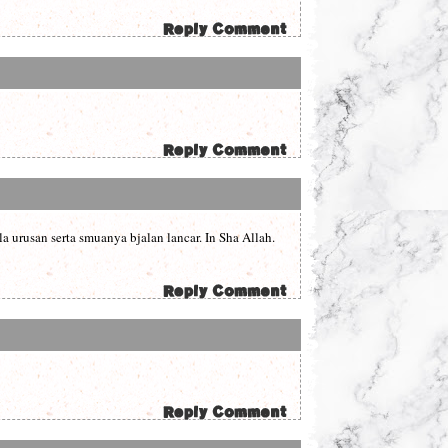
 urusan serta smuanya bjalan lancar. In Sha Allah.