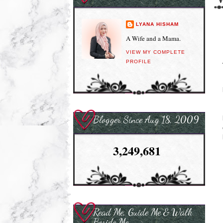
LYANA HISHAM
A Wife and a Mama.
VIEW MY COMPLETE
PROFILE
Blogger Since Aug 18, 2009
3,249,681
Read Me, Guide Me & Walk
Beside Me