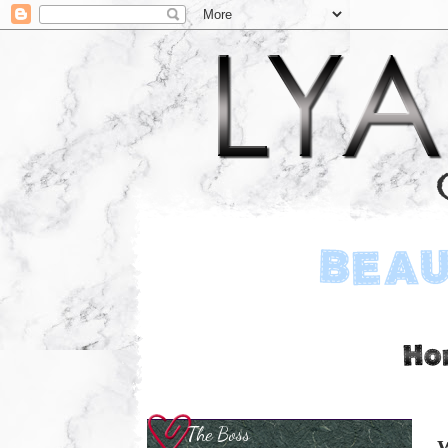
The Boss
W