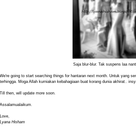
Saja blur-blur. Tak suspens laa nant
We're going to start searching things for hantaran next month. Untuk yang s
terhingga. Moga Allah kurniakan kebahagiaan buat korang dunia akhirat.. insy
Till then, will update more soon.
Assalamualaikum.
Love,
Lyana Hisham