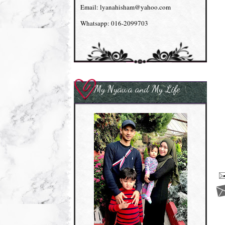
Email: lyanahisham@yahoo.com
Whatsapp: 016-2099703
My Nyawa and My Life