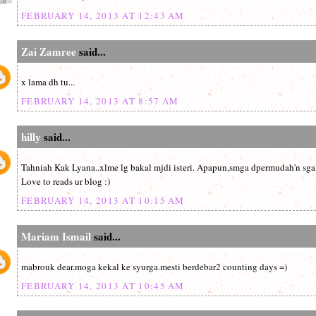
FEBRUARY 14, 2013 AT 12:43 AM
Zai Zamree
said...
x lama dh tu...
FEBRUARY 14, 2013 AT 8:57 AM
hilly
said...
Tahniah Kak Lyana..xlme lg bakal mjdi isteri. Apapun,smga dpermudah'n sgala
Love to reads ur blog :)
FEBRUARY 14, 2013 AT 10:15 AM
Mariam Ismail
said...
mabrouk dear.moga kekal ke syurga.mesti berdebar2 counting days =)
FEBRUARY 14, 2013 AT 10:45 AM