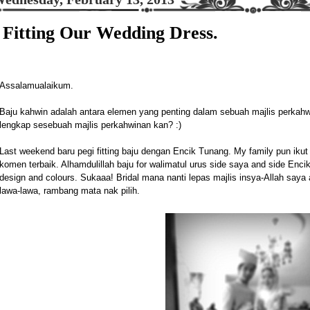
Fitting Our Wedding Dress.
Assalamualaikum.
Baju kahwin adalah antara elemen yang penting dalam sebuah majlis perkah
lengkap sesebuah majlis perkahwinan kan? :)
Last weekend baru pegi fitting baju dengan Encik Tunang. My family pun ikut 
komen terbaik. Alhamdulillah baju for walimatul urus side saya and side Enc
design and colours. Sukaaa! Bridal mana nanti lepas majlis insya-Allah sa
lawa-lawa, rambang mata nak pilih.