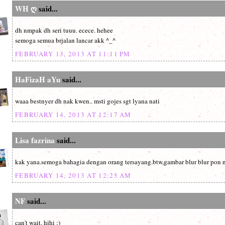
WH ღ
said...
dh nmpak dh seri tuuu. ecece. hehee
semoga semua brjalan lancar akk ^_^
FEBRUARY 13, 2013 AT 11:11 PM
HaFizaH aYu
said...
waaa bestnyer dh nak kwen.. msti gojes sgt lyana nati
FEBRUARY 14, 2013 AT 12:17 AM
Lisa fazrina
said...
kak yana.semoga bahagia dengan orang tersayang.btw,gambar blur blur pon n
FEBRUARY 14, 2013 AT 12:25 AM
NF
said...
can't wait. hihi :)