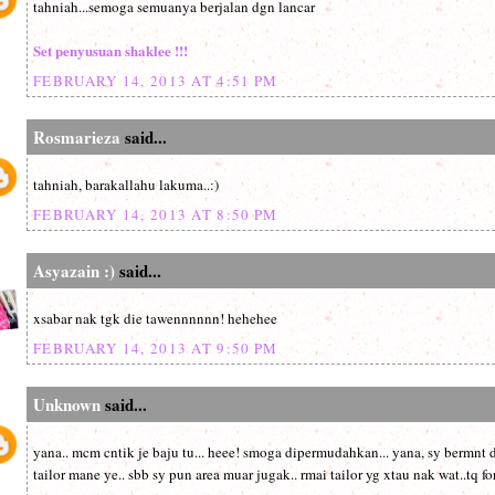
tahniah...semoga semuanya berjalan dgn lancar
Set penyusuan shaklee !!!
FEBRUARY 14, 2013 AT 4:51 PM
Rosmarieza
said...
tahniah, barakallahu lakuma..:)
FEBRUARY 14, 2013 AT 8:50 PM
Asyazain :)
said...
xsabar nak tgk die tawennnnnn! hehehee
FEBRUARY 14, 2013 AT 9:50 PM
Unknown
said...
yana.. mcm cntik je baju tu... heee! smoga dipermudahkan... yana, sy bermnt
tailor mane ye.. sbb sy pun area muar jugak.. rmai tailor yg xtau nak wat..tq for